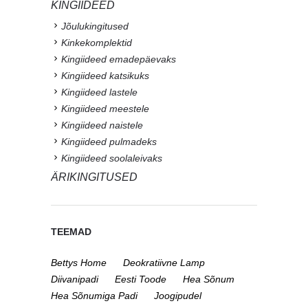
KINGIIDEED
Jõulukingitused
Kinkekomplektid
Kingiideed emadepäevaks
Kingiideed katsikuks
Kingiideed lastele
Kingiideed meestele
Kingiideed naistele
Kingiideed pulmadeks
Kingiideed soolaleivaks
ÄRIKINGITUSED
TEEMAD
Bettys Home
Deokratiivne Lamp
Diivanipadi
Eesti Toode
Hea Sõnum
Hea Sõnumiga Padi
Joogipudel