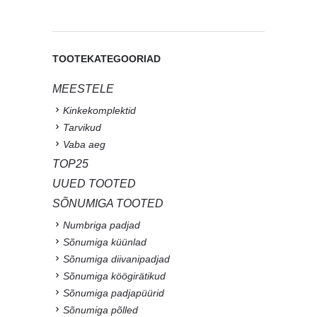
TOOTEKATEGOORIAD
MEESTELE
Kinkekomplektid
Tarvikud
Vaba aeg
TOP25
UUED TOOTED
SÕNUMIGA TOOTED
Numbriga padjad
Sõnumiga küünlad
Sõnumiga diivanipadjad
Sõnumiga köögirätikud
Sõnumiga padjapüürid
Sõnumiga põlled