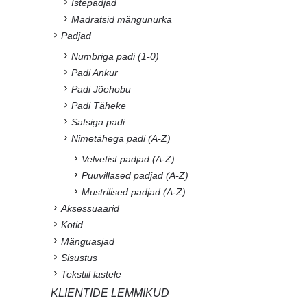
Istepadjad
Madratsid mängunurka
Padjad
Numbriga padi (1-0)
Padi Ankur
Padi Jõehobu
Padi Täheke
Satsiga padi
Nimetähega padi (A-Z)
Velvetist padjad (A-Z)
Puuvillased padjad (A-Z)
Mustrilised padjad (A-Z)
Aksessuaarid
Kotid
Mänguasjad
Sisustus
Tekstiil lastele
KLIENTIDE LEMMIKUD