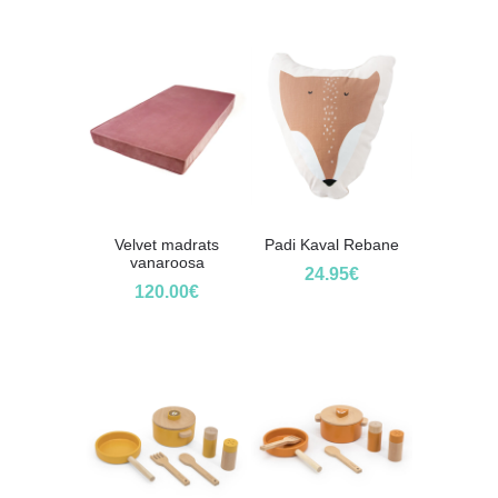
Velvet madrats
Padi Kaval Rebane
vanaroosa
24.95
€
120.00
€