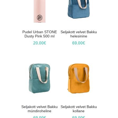
Pudel Urban STONE
Seljakott velvet Bakku
Dusty Pink 500 ml
helesinine
20.00
€
69.00
€
Seljakott velvet Bakku
Seljakott velvet Bakku
mündiroheline
kollane
69.00
€
69.00
€