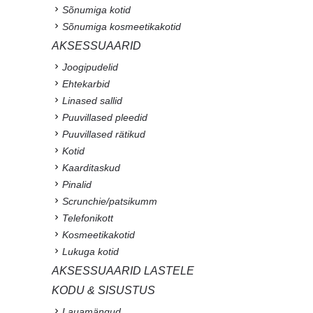
Sõnumiga kotid
Sõnumiga kosmeetikakotid
AKSESSUAARID
Joogipudelid
Ehtekarbid
Linased sallid
Puuvillased pleedid
Puuvillased rätikud
Kotid
Kaarditaskud
Pinalid
Scrunchie/patsikumm
Telefonikott
Kosmeetikakotid
Lukuga kotid
AKSESSUAARID LASTELE
KODU & SISUSTUS
Lauamängud