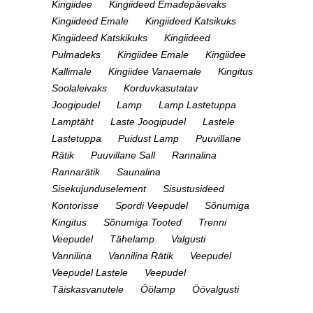
Kingiidee
Kingiideed Emadepäevaks
Kingiideed Emale
Kingiideed Katsikuks
Kingiideed Katskikuks
Kingiideed
Pulmadeks
Kingiidee Emale
Kingiidee
Kallimale
Kingiidee Vanaemale
Kingitus
Soolaleivaks
Korduvkasutatav
Joogipudel
Lamp
Lamp Lastetuppa
Lamptäht
Laste Joogipudel
Lastele
Lastetuppa
Puidust Lamp
Puuvillane
Rätik
Puuvillane Sall
Rannalina
Rannarätik
Saunalina
Sisekujunduselement
Sisustusideed
Kontorisse
Spordi Veepudel
Sõnumiga
Kingitus
Sõnumiga Tooted
Trenni
Veepudel
Tähelamp
Valgusti
Vannilina
Vannilina Rätik
Veepudel
Veepudel Lastele
Veepudel
Täiskasvanutele
Öölamp
Öövalgusti