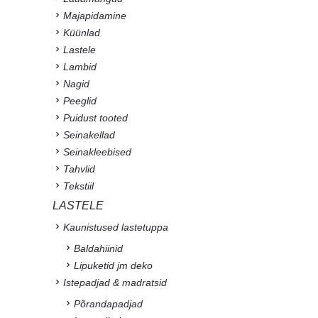
Majapidamine
Küünlad
Lastele
Lambid
Nagid
Peeglid
Puidust tooted
Seinakellad
Seinakleebised
Tahvlid
Tekstiil
LASTELE
Kaunistused lastetuppa
Baldahiinid
Lipuketid jm deko
Istepadjad & madratsid
Põrandapadjad