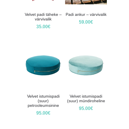
Velvet padi täheke –
Padi ankur – värvivalik
värvivalik
59.00
€
35.00
€
Velvet istumispadi
Velvet istumispadi
(suur)
(suur) mündiroheline
petrooleumsinine
95.00
€
95.00
€