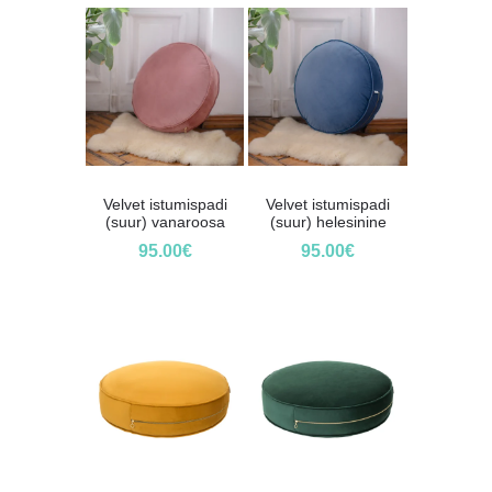
Velvet istumispadi
Velvet istumispadi
(suur) vanaroosa
(suur) helesinine
95.00
€
95.00
€