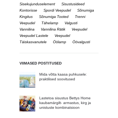
Sisekujunduselement
Sisustusideed
Kontorisse
Spordi Veepudel
Sõnumiga
Kingitus
Sõnumiga Tooted
Trenni
Veepudel
Tähelamp
Valgusti
Vannilina
Vannilina Rätik
Veepudel
Veepudel Lastele
Veepudel
Täiskasvanutele
Öölamp
Öövalgusti
VIIMASED POSTITUSED
Mida võtta kaasa puhkusele:
praktilised soovitused
Lastetoa sisustus Bettys Home
kaubamärgilt- armastus, kirg ja
unistuste kombinatsioon