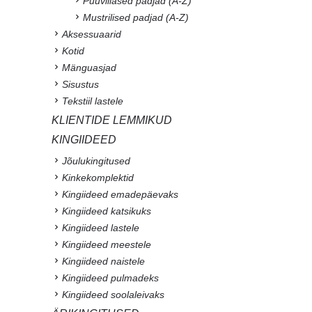
Puuvillased padjad (A-Z)
Mustrilised padjad (A-Z)
Aksessuaarid
Kotid
Mänguasjad
Sisustus
Tekstiil lastele
KLIENTIDE LEMMIKUD
KINGIIDEED
Jõulukingitused
Kinkekomplektid
Kingiideed emadepäevaks
Kingiideed katsikuks
Kingiideed lastele
Kingiideed meestele
Kingiideed naistele
Kingiideed pulmadeks
Kingiideed soolaleivaks