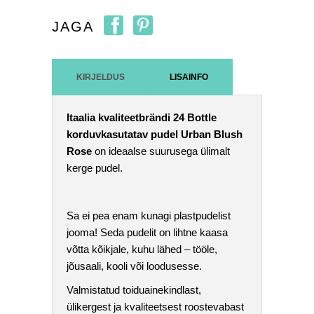
JAGA
KIRJELDUS
LISAINFO
Itaalia kvaliteetbrändi 24 Bottle
korduvkasutatav pudel Urban Blush
Rose
on ideaalse suurusega ülimalt
kerge pudel.
Sa ei pea enam kunagi plastpudelist
jooma! Seda pudelit on lihtne kaasa
võtta kõikjale, kuhu lähed – tööle,
jõusaali, kooli või loodusesse.
Valmistatud toiduainekindlast,
ülikergest ja kvaliteetsest roostevabast