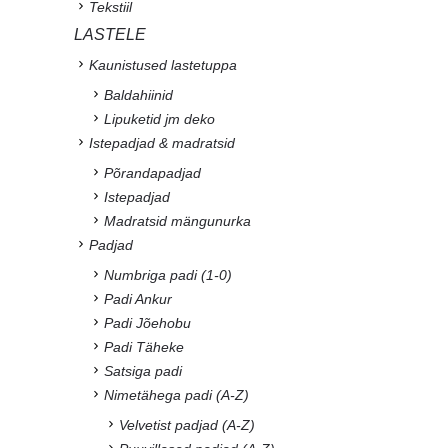
Tekstiil
LASTELE
Kaunistused lastetuppa
Baldahiinid
Lipuketid jm deko
Istepadjad & madratsid
Põrandapadjad
Istepadjad
Madratsid mängunurka
Padjad
Numbriga padi (1-0)
Padi Ankur
Padi Jõehobu
Padi Täheke
Satsiga padi
Nimetähega padi (A-Z)
Velvetist padjad (A-Z)