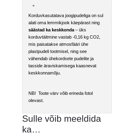
Korduvkasutatava joogipudeliga on sul
alati oma lemmikjook käepärast ning
säästad ka keskkonda
– üks
korduvtäitmine vastab -0,16 kg CO2,
mis paisatakse atmosfääri ühe
plastpudeli tootmisel, ning see
vähendab ühekordsete pudelite ja
tasside äraviskamisega kaasnevat
keskkonnamõju.
NB! Toote värv võib erineda fotol
olevast.
Sulle võib meeldida
ka…