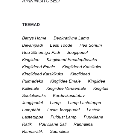
ÄRIKINGITUSED
TEEMAD
Bettys Home
Deokratiivne Lamp
Diivanipadi
Eesti Toode
Hea Sõnum
Hea Sõnumiga Padi
Joogipudel
Kingiidee
Kingiideed Emadepäevaks
Kingiideed Emale
Kingiideed Katsikuks
Kingiideed Katskikuks
Kingiideed
Pulmadeks
Kingiidee Emale
Kingiidee
Kallimale
Kingiidee Vanaemale
Kingitus
Soolaleivaks
Korduvkasutatav
Joogipudel
Lamp
Lamp Lastetuppa
Lamptäht
Laste Joogipudel
Lastele
Lastetuppa
Puidust Lamp
Puuvillane
Rätik
Puuvillane Sall
Rannalina
Rannarätik
Saunalina