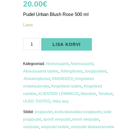
20.00
€
Pudel Urban Blush Rose 500 ml
Laos
Pudel
LISA KORVI
Urban
Blush
Rose
500
ml
Kategooriad:
Aksessuaarid
,
Aksessuaarid
,
kogus
Aksessuaarid lastele
,
Ärikingitused
,
Joogipudelid
,
Jõulukingitused
,
KINGIIDEED
,
Kingiideed
emadepäevaks
,
Kingiideed lastele
,
Kingiideed
naistele
,
KLIENTIDE LEMMIKUD
,
Meestele
,
Tarvikud
,
UUED TOOTED
,
Vaba aeg
Sildid:
joogipudel
,
korduvkasutatav joogipudel
,
laste
joogipudel
,
spordi veepudel
,
trenni veepudel
,
veepudel
,
veepudel lastele
,
veepudel täiskasvanutele