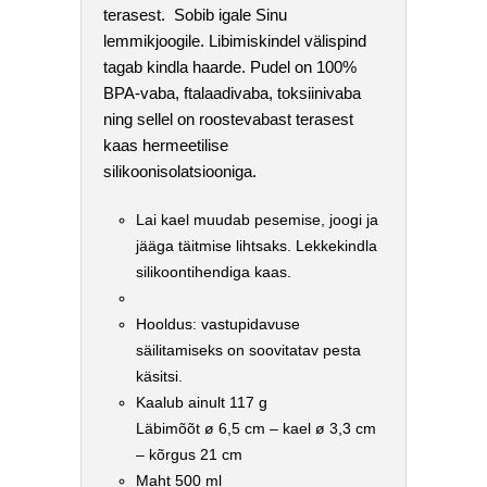
terasest. Sobib igale Sinu
lemmikjoogile. Libimiskindel välispind
tagab kindla haarde. Pudel on 100%
BPA-vaba, ftalaadivaba, toksiinivaba
ning sellel on roostevabast terasest
kaas hermeetilise
silikoonisolatsiooniga.
Lai kael muudab pesemise, joogi ja
jääga täitmise lihtsaks. Lekkekindla
silikoontihendiga kaas.
Hooldus: vastupidavuse
säilitamiseks on soovitatav pesta
käsitsi.
Kaalub ainult 117 g
Läbimõõt ø 6,5 cm – kael ø 3,3 cm
– kõrgus 21 cm
Maht 500 ml