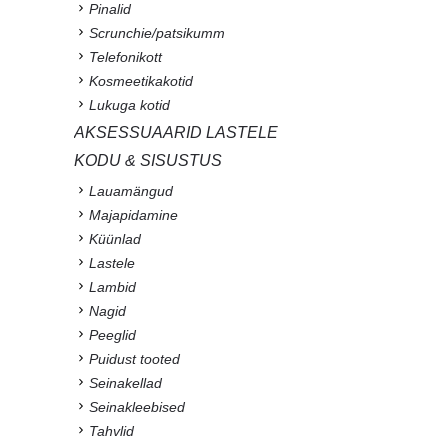
Pinalid
Scrunchie/patsikumm
Telefonikott
Kosmeetikakotid
Lukuga kotid
AKSESSUAARID LASTELE
KODU & SISUSTUS
Lauamängud
Majapidamine
Küünlad
Lastele
Lambid
Nagid
Peeglid
Puidust tooted
Seinakellad
Seinakleebised
Tahvlid