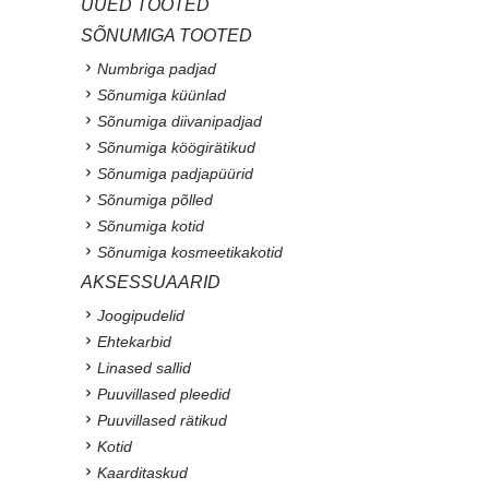
UUED TOOTED
SÕNUMIGA TOOTED
Numbriga padjad
Sõnumiga küünlad
Sõnumiga diivanipadjad
Sõnumiga köögirätikud
Sõnumiga padjapüürid
Sõnumiga põlled
Sõnumiga kotid
Sõnumiga kosmeetikakotid
AKSESSUAARID
Joogipudelid
Ehtekarbid
Linased sallid
Puuvillased pleedid
Puuvillased rätikud
Kotid
Kaarditaskud