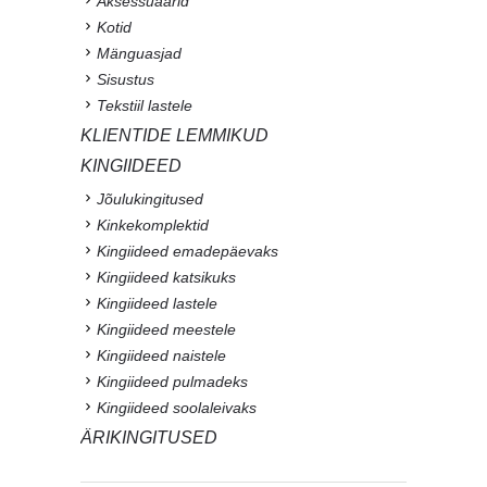
Aksessuaarid
Kotid
Mänguasjad
Sisustus
Tekstiil lastele
KLIENTIDE LEMMIKUD
KINGIIDEED
Jõulukingitused
Kinkekomplektid
Kingiideed emadepäevaks
Kingiideed katsikuks
Kingiideed lastele
Kingiideed meestele
Kingiideed naistele
Kingiideed pulmadeks
Kingiideed soolaleivaks
ÄRIKINGITUSED