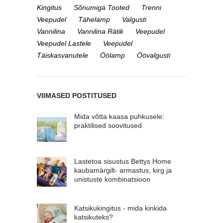
Kingitus
Sõnumiga Tooted
Trenni
Veepudel
Tähelamp
Valgusti
Vannilina
Vannilina Rätik
Veepudel
Veepudel Lastele
Veepudel
Täiskasvanutele
Öölamp
Öövalgusti
VIIMASED POSTITUSED
Mida võtta kaasa puhkusele:
praktilised soovitused
Lastetoa sisustus Bettys Home
kaubamärgilt- armastus, kirg ja
unistuste kombinatsioon
Katsikukingitus - mida kinkida
katsikuteks?