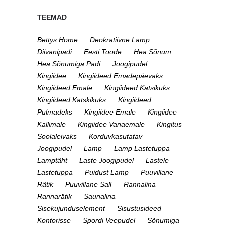
TEEMAD
Bettys Home
Deokratiivne Lamp
Diivanipadi
Eesti Toode
Hea Sõnum
Hea Sõnumiga Padi
Joogipudel
Kingiidee
Kingiideed Emadepäevaks
Kingiideed Emale
Kingiideed Katsikuks
Kingiideed Katskikuks
Kingiideed
Pulmadeks
Kingiidee Emale
Kingiidee
Kallimale
Kingiidee Vanaemale
Kingitus
Soolaleivaks
Korduvkasutatav
Joogipudel
Lamp
Lamp Lastetuppa
Lamptäht
Laste Joogipudel
Lastele
Lastetuppa
Puidust Lamp
Puuvillane
Rätik
Puuvillane Sall
Rannalina
Rannarätik
Saunalina
Sisekujunduselement
Sisustusideed
Kontorisse
Spordi Veepudel
Sõnumiga