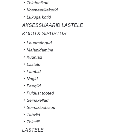
Telefonikott
Kosmeetikakotid
Lukuga kotid
AKSESSUAARID LASTELE
KODU & SISUSTUS
Lauamängud
Majapidamine
Küünlad
Lastele
Lambid
Nagid
Peeglid
Puidust tooted
Seinakellad
Seinakleebised
Tahvlid
Tekstiil
LASTELE