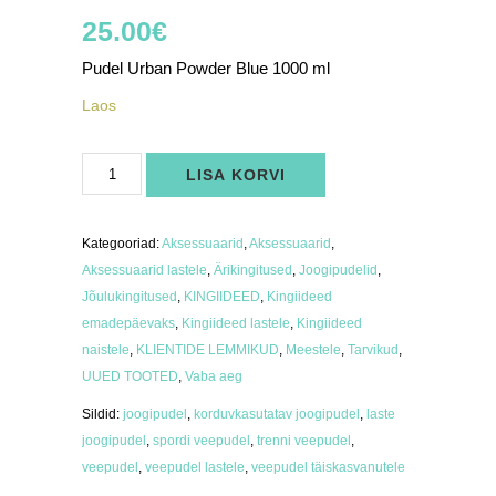
25.00
€
Pudel Urban Powder Blue 1000 ml
Laos
Pudel
LISA KORVI
Urban
Powder
Blue
1000
ml
Kategooriad:
Aksessuaarid
,
Aksessuaarid
,
kogus
Aksessuaarid lastele
,
Ärikingitused
,
Joogipudelid
,
Jõulukingitused
,
KINGIIDEED
,
Kingiideed
emadepäevaks
,
Kingiideed lastele
,
Kingiideed
naistele
,
KLIENTIDE LEMMIKUD
,
Meestele
,
Tarvikud
,
UUED TOOTED
,
Vaba aeg
Sildid:
joogipudel
,
korduvkasutatav joogipudel
,
laste
joogipudel
,
spordi veepudel
,
trenni veepudel
,
veepudel
,
veepudel lastele
,
veepudel täiskasvanutele