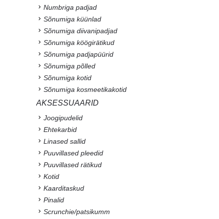
Numbriga padjad
Sõnumiga küünlad
Sõnumiga diivanipadjad
Sõnumiga köögirätikud
Sõnumiga padjapüürid
Sõnumiga põlled
Sõnumiga kotid
Sõnumiga kosmeetikakotid
AKSESSUAARID
Joogipudelid
Ehtekarbid
Linased sallid
Puuvillased pleedid
Puuvillased rätikud
Kotid
Kaarditaskud
Pinalid
Scrunchie/patsikumm