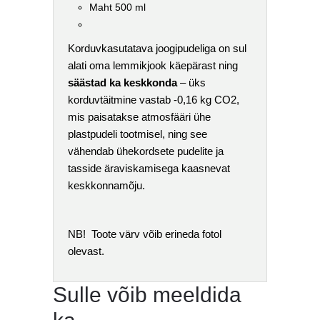
Maht 500 ml
Korduvkasutatava joogipudeliga on sul
alati oma lemmikjook käepärast ning
säästad ka keskkonda
– üks
korduvtäitmine vastab -0,16 kg CO2,
mis paisatakse atmosfääri ühe
plastpudeli tootmisel, ning see
vähendab ühekordsete pudelite ja
tasside äraviskamisega kaasnevat
keskkonnamõju.
NB! Toote värv võib erineda fotol
olevast.
Sulle võib meeldida