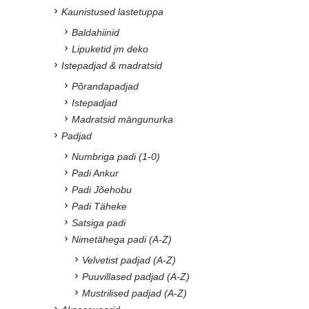
Kaunistused lastetuppa
Baldahiinid
Lipuketid jm deko
Istepadjad & madratsid
Põrandapadjad
Istepadjad
Madratsid mängunurka
Padjad
Numbriga padi (1-0)
Padi Ankur
Padi Jõehobu
Padi Täheke
Satsiga padi
Nimetähega padi (A-Z)
Velvetist padjad (A-Z)
Puuvillased padjad (A-Z)
Mustrilised padjad (A-Z)