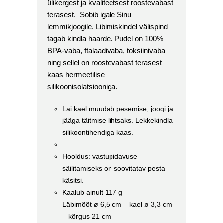
ülikergest ja kvaliteetsest roostevabast
terasest. Sobib igale Sinu
lemmikjoogile. Libimiskindel välispind
tagab kindla haarde. Pudel on 100%
BPA-vaba, ftalaadivaba, toksiinivaba
ning sellel on roostevabast terasest
kaas hermeetilise
silikoonisolatsiooniga.
Lai kael muudab pesemise, joogi ja
jääga täitmise lihtsaks. Lekkekindla
silikoontihendiga kaas.
Hooldus: vastupidavuse
säilitamiseks on soovitatav pesta
käsitsi.
Kaalub ainult 117 g
Läbimõõt ø 6,5 cm – kael ø 3,3 cm
– kõrgus 21 cm