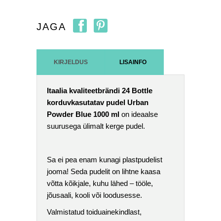
JAGA
KIRJELDUS
LISAINFO
Itaalia kvaliteetbrändi 24 Bottle
korduvkasutatav pudel Urban
Powder Blue 1000 ml
on ideaalse
suurusega ülimalt kerge pudel.
Sa ei pea enam kunagi plastpudelist
jooma! Seda pudelit on lihtne kaasa
võtta kõikjale, kuhu lähed – tööle,
jõusaali, kooli või loodusesse.
Valmistatud toiduainekindlast,