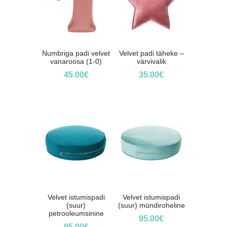
Numbriga padi velvet
Velvet padi täheke –
vanaroosa (1-0)
värvivalik
45.00
€
35.00
€
Velvet istumispadi
Velvet istumispadi
(suur)
(suur) mündiroheline
petrooleumsinine
95.00
€
95.00
€