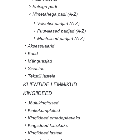
Satsiga padi
Nimetähega padi (A-Z)
Velvetist padjad (A-Z)
Puuvillased padjad (A-Z)
Mustrilised padjad (A-Z)
Aksessuaarid
Kotid
Mänguasjad
Sisustus
Tekstiil lastele
KLIENTIDE LEMMIKUD
KINGIIDEED
Jõulukingitused
Kinkekomplektid
Kingiideed emadepäevaks
Kingiideed katsikuks
Kingiideed lastele