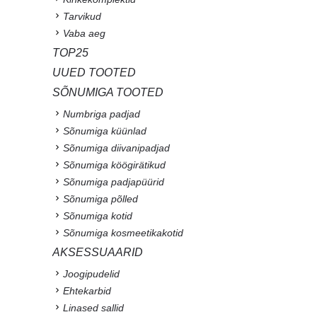
Tarvikud
Vaba aeg
TOP25
UUED TOOTED
SÕNUMIGA TOOTED
Numbriga padjad
Sõnumiga küünlad
Sõnumiga diivanipadjad
Sõnumiga köögirätikud
Sõnumiga padjapüürid
Sõnumiga põlled
Sõnumiga kotid
Sõnumiga kosmeetikakotid
AKSESSUAARID
Joogipudelid
Ehtekarbid
Linased sallid