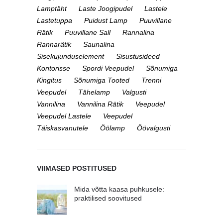
Lamptäht
Laste Joogipudel
Lastele
Lastetuppa
Puidust Lamp
Puuvillane
Rätik
Puuvillane Sall
Rannalina
Rannarätik
Saunalina
Sisekujunduselement
Sisustusideed
Kontorisse
Spordi Veepudel
Sõnumiga
Kingitus
Sõnumiga Tooted
Trenni
Veepudel
Tähelamp
Valgusti
Vannilina
Vannilina Rätik
Veepudel
Veepudel Lastele
Veepudel
Täiskasvanutele
Öölamp
Öövalgusti
VIIMASED POSTITUSED
Mida võtta kaasa puhkusele:
praktilised soovitused