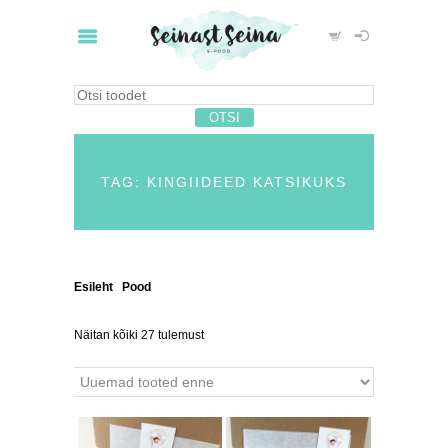
TAG: KINGIIDEED KATSIKUKS
Esileht
/
Pood
/ Tooted siltidega “kingiideed
katsikuks”
Näitan kõiki 27 tulemust