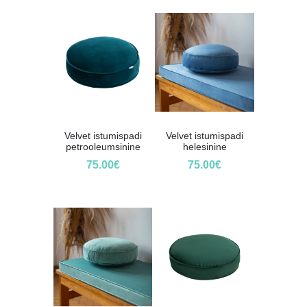
Velvet istumispadi
Velvet istumispadi
petrooleumsinine
helesinine
75.00
€
75.00
€