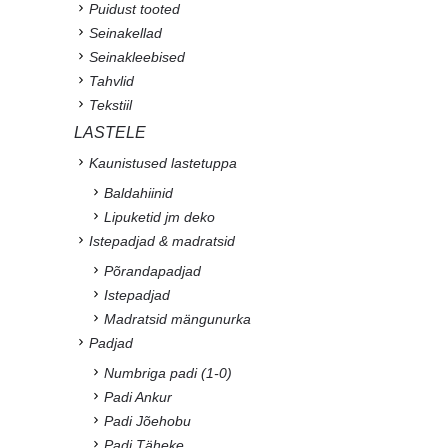
Puidust tooted
Seinakellad
Seinakleebised
Tahvlid
Tekstiil
LASTELE
Kaunistused lastetuppa
Baldahiinid
Lipuketid jm deko
Istepadjad & madratsid
Põrandapadjad
Istepadjad
Madratsid mängunurka
Padjad
Numbriga padi (1-0)
Padi Ankur
Padi Jõehobu
Padi Täheke