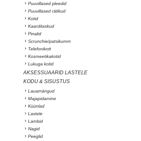
Puuvillased pleedid
Puuvillased rätikud
Kotid
Kaarditaskud
Pinalid
Scrunchie/patsikumm
Telefonikott
Kosmeetikakotid
Lukuga kotid
AKSESSUAARID LASTELE
KODU & SISUSTUS
Lauamängud
Majapidamine
Küünlad
Lastele
Lambid
Nagid
Peeglid