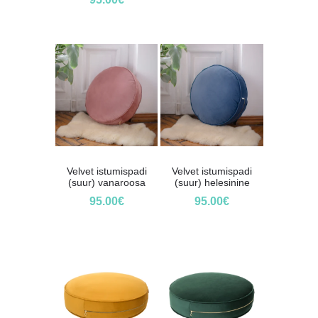
Velvet istumispadi
Velvet istumispadi
(suur) vanaroosa
(suur) helesinine
95.00
€
95.00
€