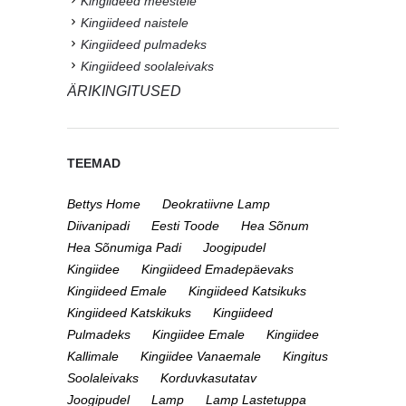
Kingiideed meestele
Kingiideed naistele
Kingiideed pulmadeks
Kingiideed soolaleivaks
ÄRIKINGITUSED
TEEMAD
Bettys Home
Deokratiivne Lamp
Diivanipadi
Eesti Toode
Hea Sõnum
Hea Sõnumiga Padi
Joogipudel
Kingiidee
Kingiideed Emadepäevaks
Kingiideed Emale
Kingiideed Katsikuks
Kingiideed Katskikuks
Kingiideed
Pulmadeks
Kingiidee Emale
Kingiidee
Kallimale
Kingiidee Vanaemale
Kingitus
Soolaleivaks
Korduvkasutatav
Joogipudel
Lamp
Lamp Lastetuppa