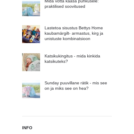
Mida võtta kaasa puhkusele:
praktilised soovitused
Lastetoa sisustus Bettys Home
kaubamärgilt- armastus, kirg ja
unistuste kombinatsioon
Katsikukingitus - mida kinkida
katsikuteks?
Sunday puuvillane rätik - mis see
on ja miks see on hea?
INFO