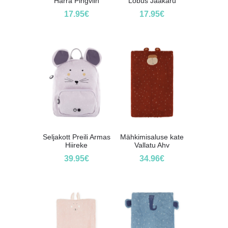
Härra Pingviin
Lõbus Jääkaru
17.95
€
17.95
€
Seljakott Preili Armas
Mähkimisaluse kate
Hiireke
Vallatu Ahv
39.95
€
34.96
€