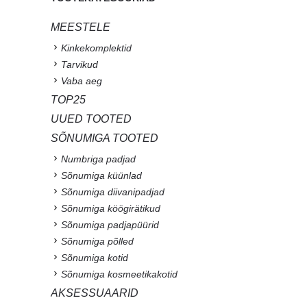
MEESTELE
Kinkekomplektid
Tarvikud
Vaba aeg
TOP25
UUED TOOTED
SÕNUMIGA TOOTED
Numbriga padjad
Sõnumiga küünlad
Sõnumiga diivanipadjad
Sõnumiga köögirätikud
Sõnumiga padjapüürid
Sõnumiga põlled
Sõnumiga kotid
Sõnumiga kosmeetikakotid
AKSESSUAARID