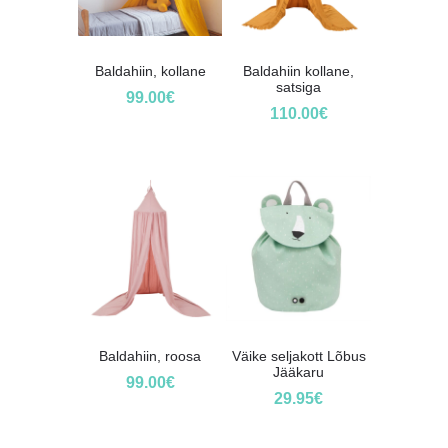
Baldahiin, kollane
Baldahiin kollane,
satsiga
99.00
€
110.00
€
Baldahiin, roosa
Väike seljakott Lõbus
Jääkaru
99.00
€
29.95
€