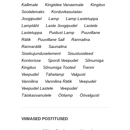
Kallimale
Kingiidee Vanaemale
Kingitus
Soolaleivaks
Korduvkasutatav
Joogipudel
Lamp
Lamp Lastetuppa
Lamptäht
Laste Joogipudel
Lastele
Lastetuppa
Puidust Lamp
Puuvillane
Rätik
Puuvillane Sall
Rannalina
Rannarätik
Saunalina
Sisekujunduselement
Sisustusideed
Kontorisse
Spordi Veepudel
Sõnumiga
Kingitus
Sõnumiga Tooted
Trenni
Veepudel
Tähelamp
Valgusti
Vannilina
Vannilina Rätik
Veepudel
Veepudel Lastele
Veepudel
Täiskasvanutele
Öölamp
Öövalgusti
VIIMASED POSTITUSED