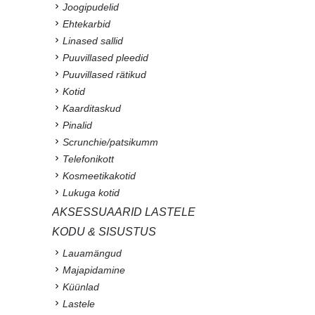
Joogipudelid
Ehtekarbid
Linased sallid
Puuvillased pleedid
Puuvillased rätikud
Kotid
Kaarditaskud
Pinalid
Scrunchie/patsikumm
Telefonikott
Kosmeetikakotid
Lukuga kotid
AKSESSUAARID LASTELE
KODU & SISUSTUS
Lauamängud
Majapidamine
Küünlad
Lastele