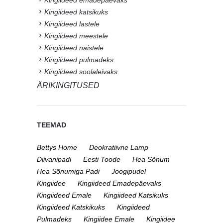
Kingiideed katsikuks
Kingiideed lastele
Kingiideed meestele
Kingiideed naistele
Kingiideed pulmadeks
Kingiideed soolaleivaks
ÄRIKINGITUSED
TEEMAD
Bettys Home
Deokratiivne Lamp
Diivanipadi
Eesti Toode
Hea Sõnum
Hea Sõnumiga Padi
Joogipudel
Kingiidee
Kingiideed Emadepäevaks
Kingiideed Emale
Kingiideed Katsikuks
Kingiideed Katskikuks
Kingiideed
Pulmadeks
Kingiidee Emale
Kingiidee