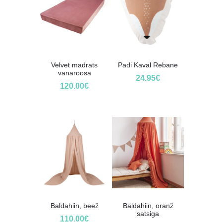
Velvet madrats
Padi Kaval Rebane
vanaroosa
24.95
€
120.00
€
Baldahiin, beež
Baldahiin, oranž
satsiga
110.00
€