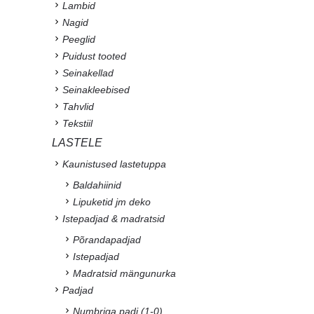
Lambid
Nagid
Peeglid
Puidust tooted
Seinakellad
Seinakleebised
Tahvlid
Tekstiil
LASTELE
Kaunistused lastetuppa
Baldahiinid
Lipuketid jm deko
Istepadjad & madratsid
Põrandapadjad
Istepadjad
Madratsid mängunurka
Padjad
Numbriga padi (1-0)