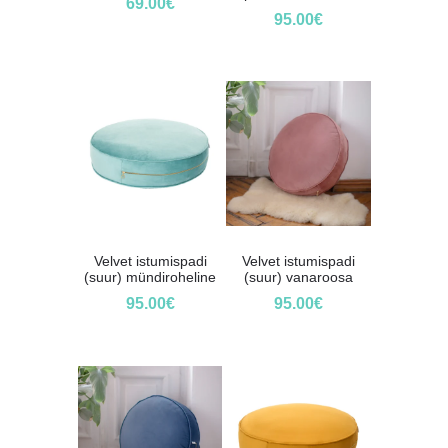
69.00
€
95.00
€
Velvet istumispadi
Velvet istumispadi
(suur) mündiroheline
(suur) vanaroosa
95.00
€
95.00
€