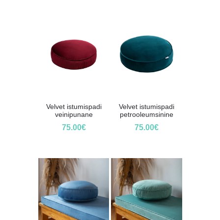
Velvet istumispadi
Velvet istumispadi
veinipunane
petrooleumsinine
75.00
€
75.00
€