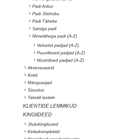
Padi Ankur
Padi Jõehobu
Padi Täheke
Satsiga padi
Nimetähega padi (A-Z)
Velvetist padjad (A-Z)
Puuvillased padjad (A-Z)
Mustrilised padjad (A-Z)
Aksessuaarid
Kotid
Mänguasjad
Sisustus
Tekstiil lastele
KLIENTIDE LEMMIKUD
KINGIIDEED
Jõulukingitused
Kinkekomplektid
Kingiideed emadepäevaks