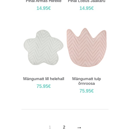
Pinal Armas Hiireke
Pinal Lõbus Jääkaru
14.95
€
14.95
€
Mängumatt lill helehall
Mängumatt tulp
õrnroosa
75.95
€
75.95
€
→
1
2