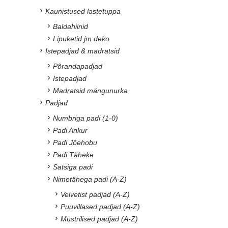
Kaunistused lastetuppa
Baldahiinid
Lipuketid jm deko
Istepadjad & madratsid
Põrandapadjad
Istepadjad
Madratsid mängunurka
Padjad
Numbriga padi (1-0)
Padi Ankur
Padi Jõehobu
Padi Täheke
Satsiga padi
Nimetähega padi (A-Z)
Velvetist padjad (A-Z)
Puuvillased padjad (A-Z)
Mustrilised padjad (A-Z)