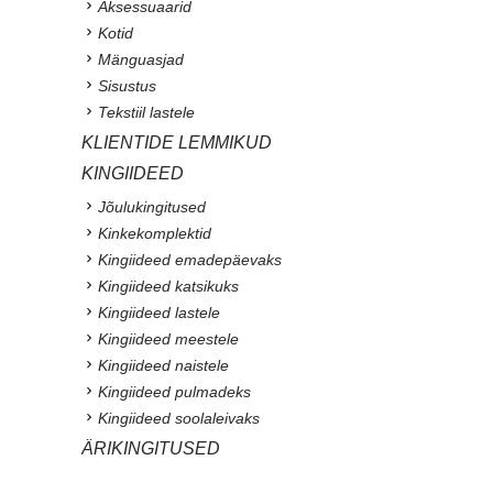
Aksessuaarid
Kotid
Mänguasjad
Sisustus
Tekstiil lastele
KLIENTIDE LEMMIKUD
KINGIIDEED
Jõulukingitused
Kinkekomplektid
Kingiideed emadepäevaks
Kingiideed katsikuks
Kingiideed lastele
Kingiideed meestele
Kingiideed naistele
Kingiideed pulmadeks
Kingiideed soolaleivaks
ÄRIKINGITUSED