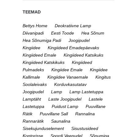
TEEMAD
Bettys Home
Deokratiivne Lamp
Diivanipadi
Eesti Toode
Hea Sõnum
Hea Sõnumiga Padi
Joogipudel
Kingiidee
Kingiideed Emadepäevaks
Kingiideed Emale
Kingiideed Katsikuks
Kingiideed Katskikuks
Kingiideed
Pulmadeks
Kingiidee Emale
Kingiidee
Kallimale
Kingiidee Vanaemale
Kingitus
Soolaleivaks
Korduvkasutatav
Joogipudel
Lamp
Lamp Lastetuppa
Lamptäht
Laste Joogipudel
Lastele
Lastetuppa
Puidust Lamp
Puuvillane
Rätik
Puuvillane Sall
Rannalina
Rannarätik
Saunalina
Sisekujunduselement
Sisustusideed
Kontorisse
Spordi Veepudel
Sõnumiga