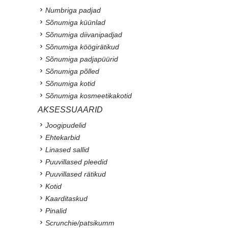
Numbriga padjad
Sõnumiga küünlad
Sõnumiga diivanipadjad
Sõnumiga köögirätikud
Sõnumiga padjapüürid
Sõnumiga põlled
Sõnumiga kotid
Sõnumiga kosmeetikakotid
AKSESSUAARID
Joogipudelid
Ehtekarbid
Linased sallid
Puuvillased pleedid
Puuvillased rätikud
Kotid
Kaarditaskud
Pinalid
Scrunchie/patsikumm