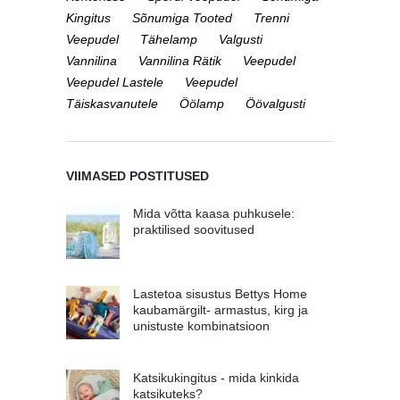
Kingitus
Sõnumiga Tooted
Trenni
Veepudel
Tähelamp
Valgusti
Vannilina
Vannilina Rätik
Veepudel
Veepudel Lastele
Veepudel
Täiskasvanutele
Öölamp
Öövalgusti
VIIMASED POSTITUSED
Mida võtta kaasa puhkusele:
praktilised soovitused
Lastetoa sisustus Bettys Home
kaubamärgilt- armastus, kirg ja
unistuste kombinatsioon
Katsikukingitus - mida kinkida
katsikuteks?