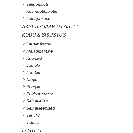
Telefonikott
Kosmeetikakotid
Lukuga kotid
AKSESSUAARID LASTELE
KODU & SISUSTUS
Lauamängud
Majapidamine
Küünlad
Lastele
Lambid
Nagid
Peeglid
Puidust tooted
Seinakellad
Seinakleebised
Tahvlid
Tekstiil
LASTELE