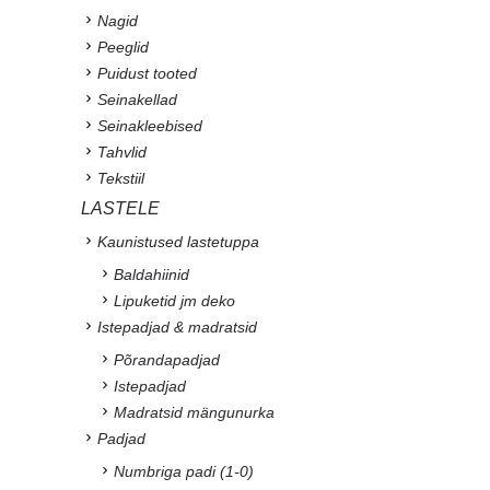
Nagid
Peeglid
Puidust tooted
Seinakellad
Seinakleebised
Tahvlid
Tekstiil
LASTELE
Kaunistused lastetuppa
Baldahiinid
Lipuketid jm deko
Istepadjad & madratsid
Põrandapadjad
Istepadjad
Madratsid mängunurka
Padjad
Numbriga padi (1-0)