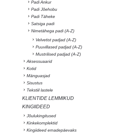
Padi Ankur
Padi Jõehobu
Padi Täheke
Satsiga padi
Nimetähega padi (A-Z)
Velvetist padjad (A-Z)
Puuvillased padjad (A-Z)
Mustrilised padjad (A-Z)
Aksessuaarid
Kotid
Mänguasjad
Sisustus
Tekstiil lastele
KLIENTIDE LEMMIKUD
KINGIIDEED
Jõulukingitused
Kinkekomplektid
Kingiideed emadepäevaks