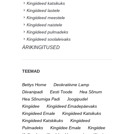
Kingiideed katsikuks
Kingiideed lastele
Kingiideed meestele
Kingiideed naistele
Kingiideed pulmadeks
Kingiideed soolaleivaks
ÄRIKINGITUSED
TEEMAD
Bettys Home
Deokratiivne Lamp
Diivanipadi
Eesti Toode
Hea Sõnum
Hea Sõnumiga Padi
Joogipudel
Kingiidee
Kingiideed Emadepäevaks
Kingiideed Emale
Kingiideed Katsikuks
Kingiideed Katskikuks
Kingiideed
Pulmadeks
Kingiidee Emale
Kingiidee