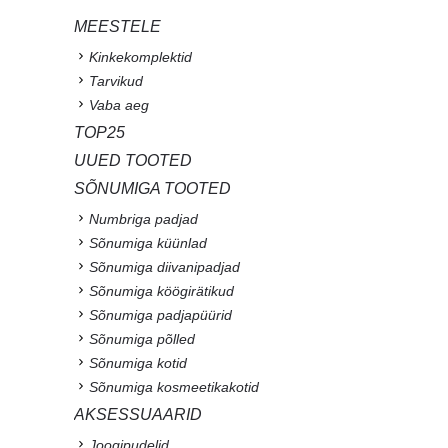
MEESTELE
Kinkekomplektid
Tarvikud
Vaba aeg
TOP25
UUED TOOTED
SÕNUMIGA TOOTED
Numbriga padjad
Sõnumiga küünlad
Sõnumiga diivanipadjad
Sõnumiga köögirätikud
Sõnumiga padjapüürid
Sõnumiga põlled
Sõnumiga kotid
Sõnumiga kosmeetikakotid
AKSESSUAARID
Joogipudelid