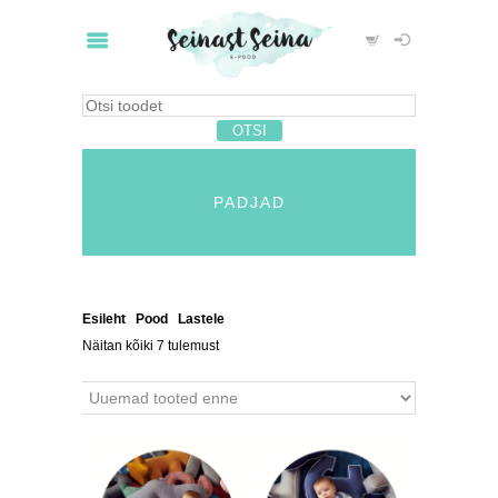
PADJAD
Esileht
/
Pood
/
Lastele
/ Padjad
Näitan kõiki 7 tulemust