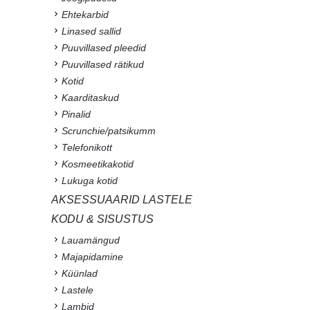
Ehtekarbid
Linased sallid
Puuvillased pleedid
Puuvillased rätikud
Kotid
Kaarditaskud
Pinalid
Scrunchie/patsikumm
Telefonikott
Kosmeetikakotid
Lukuga kotid
AKSESSUAARID LASTELE
KODU & SISUSTUS
Lauamängud
Majapidamine
Küünlad
Lastele
Lambid