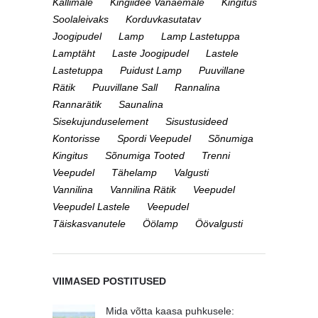
Kallimale
Kingiidee Vanaemale
Kingitus
Soolaleivaks
Korduvkasutatav
Joogipudel
Lamp
Lamp Lastetuppa
Lamptäht
Laste Joogipudel
Lastele
Lastetuppa
Puidust Lamp
Puuvillane
Rätik
Puuvillane Sall
Rannalina
Rannarätik
Saunalina
Sisekujunduselement
Sisustusideed
Kontorisse
Spordi Veepudel
Sõnumiga
Kingitus
Sõnumiga Tooted
Trenni
Veepudel
Tähelamp
Valgusti
Vannilina
Vannilina Rätik
Veepudel
Veepudel Lastele
Veepudel
Täiskasvanutele
Öölamp
Öövalgusti
VIIMASED POSTITUSED
Mida võtta kaasa puhkusele: