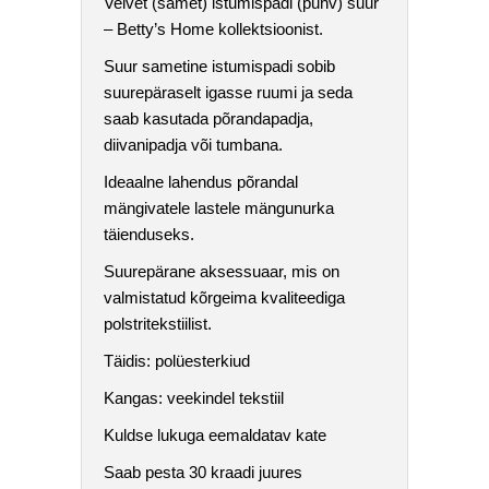
Velvet (samet) istumispadi (puhv) suur
– Betty’s Home kollektsioonist.
Suur sametine istumispadi sobib
suurepäraselt igasse ruumi ja seda
saab kasutada põrandapadja,
diivanipadja või tumbana.
Ideaalne lahendus põrandal
mängivatele lastele mängunurka
täienduseks.
Suurepärane aksessuaar, mis on
valmistatud kõrgeima kvaliteediga
polstritekstiilist.
Täidis: polüesterkiud
Kangas: veekindel tekstiil
Kuldse lukuga eemaldatav kate
Saab pesta 30 kraadi juures