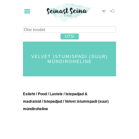
VELVET ISTUMISPADI (SUUR)
MÜNDIROHELINE
Esileht
/
Pood
/
Lastele
/
Istepadjad &
madratsid
/
Istepadjad
/ Velvet istumispadi (suur)
mündiroheline