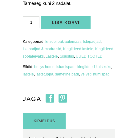
Tarneaeg kuni 2 nädalat.
Velvet
LISA KORVI
istumispadi
(suur)
mündiroheline
kogus
Kategooriad:
Ei sobi pakiautomaati
,
Istepadjad
,
Istepadjad & madratsid
,
Kingiideed lastele
,
Kingiideed
soolaleivaks
,
Lastele
,
Sisustus
,
UUED TOOTED
Sildid:
bettys home
,
istumispadi
,
kingiideed katsikuks
,
lastele
,
lastetuppa
,
sametine padi
,
velvet istumispadi
JAGA
KIRJELDUS