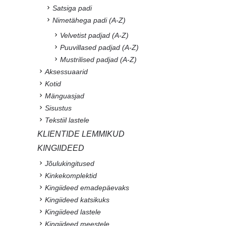
Satsiga padi
Nimetähega padi (A-Z)
Velvetist padjad (A-Z)
Puuvillased padjad (A-Z)
Mustrilised padjad (A-Z)
Aksessuaarid
Kotid
Mänguasjad
Sisustus
Tekstiil lastele
KLIENTIDE LEMMIKUD
KINGIIDEED
Jõulukingitused
Kinkekomplektid
Kingiideed emadepäevaks
Kingiideed katsikuks
Kingiideed lastele
Kingiideed meestele