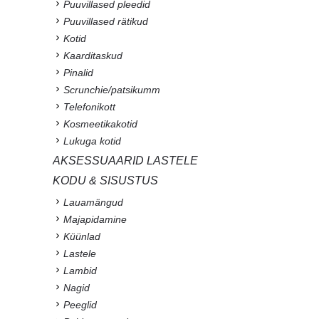
Puuvillased pleedid
Puuvillased rätikud
Kotid
Kaarditaskud
Pinalid
Scrunchie/patsikumm
Telefonikott
Kosmeetikakotid
Lukuga kotid
AKSESSUAARID LASTELE
KODU & SISUSTUS
Lauamängud
Majapidamine
Küünlad
Lastele
Lambid
Nagid
Peeglid