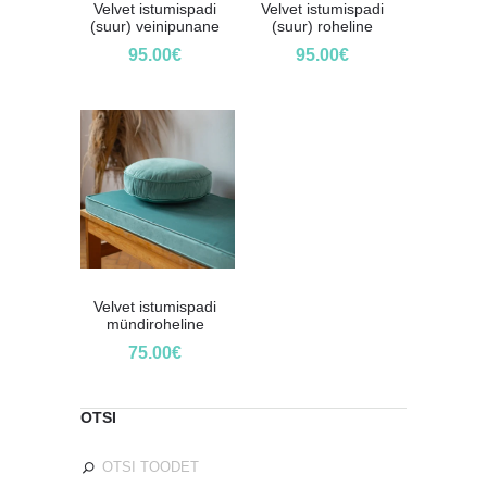
Velvet istumispadi
Velvet istumispadi
(suur) veinipunane
(suur) roheline
95.00
€
95.00
€
Velvet istumispadi
mündiroheline
75.00
€
OTSI