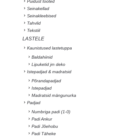
Puidust tooted
Seinakellad
Seinakleebised
Tahvlid
Tekstiil
LASTELE
Kaunistused lastetuppa
Baldahiinid
Lipuketid jm deko
Istepadjad & madratsid
Põrandapadjad
Istepadjad
Madratsid mängunurka
Padjad
Numbriga padi (1-0)
Padi Ankur
Padi Jõehobu
Padi Täheke