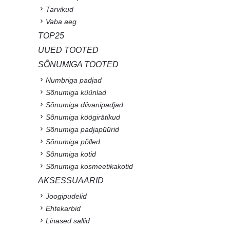
Tarvikud
Vaba aeg
TOP25
UUED TOOTED
SÕNUMIGA TOOTED
Numbriga padjad
Sõnumiga küünlad
Sõnumiga diivanipadjad
Sõnumiga köögirätikud
Sõnumiga padjapüürid
Sõnumiga põlled
Sõnumiga kotid
Sõnumiga kosmeetikakotid
AKSESSUAARID
Joogipudelid
Ehtekarbid
Linased sallid