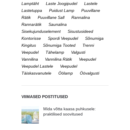
Lamptäht
Laste Joogipudel
Lastele
Lastetuppa
Puidust Lamp
Puuvillane
Rätik
Puuvillane Sall
Rannalina
Rannarätik
Saunalina
Sisekujunduselement
Sisustusideed
Kontorisse
Spordi Veepudel
Sõnumiga
Kingitus
Sõnumiga Tooted
Trenni
Veepudel
Tähelamp
Valgusti
Vannilina
Vannilina Rätik
Veepudel
Veepudel Lastele
Veepudel
Täiskasvanutele
Öölamp
Öövalgusti
VIIMASED POSTITUSED
Mida võtta kaasa puhkusele:
praktilised soovitused