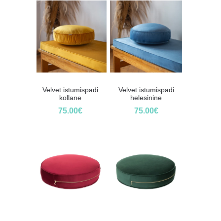
Velvet istumispadi
Velvet istumispadi
kollane
helesinine
75.00
€
75.00
€