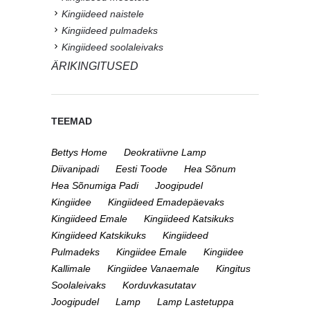
Kingiideed naistele
Kingiideed pulmadeks
Kingiideed soolaleivaks
ÄRIKINGITUSED
TEEMAD
Bettys Home
Deokratiivne Lamp
Diivanipadi
Eesti Toode
Hea Sõnum
Hea Sõnumiga Padi
Joogipudel
Kingiidee
Kingiideed Emadepäevaks
Kingiideed Emale
Kingiideed Katsikuks
Kingiideed Katskikuks
Kingiideed
Pulmadeks
Kingiidee Emale
Kingiidee
Kallimale
Kingiidee Vanaemale
Kingitus
Soolaleivaks
Korduvkasutatav
Joogipudel
Lamp
Lamp Lastetuppa