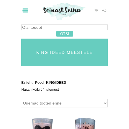
KINGIIDEED MEESTELE
Esileht
/
Pood
/
KINGIIDEED
/ Kingiideed meestele
Näitan kõiki 54 tulemust