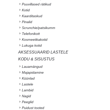
Puuvillased rätikud
Kotid
Kaarditaskud
Pinalid
Scrunchie/patsikumm
Telefonikott
Kosmeetikakotid
Lukuga kotid
AKSESSUAARID LASTELE
KODU & SISUSTUS
Lauamängud
Majapidamine
Küünlad
Lastele
Lambid
Nagid
Peeglid
Puidust tooted