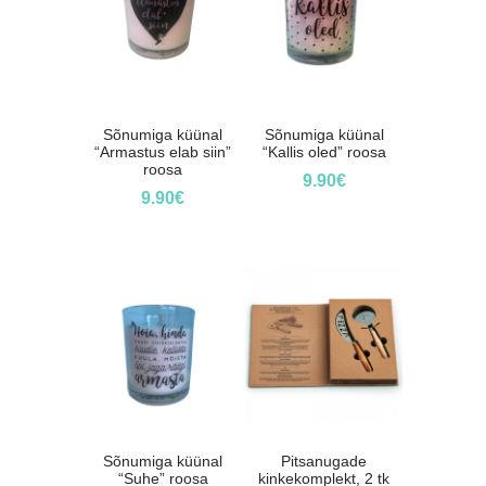
Sõnumiga küünal
Sõnumiga küünal
“Armastus elab siin”
“Kallis oled” roosa
roosa
9.90
€
9.90
€
Sõnumiga küünal
Pitsanugade
“Suhe” roosa
kinkekomplekt, 2 tk