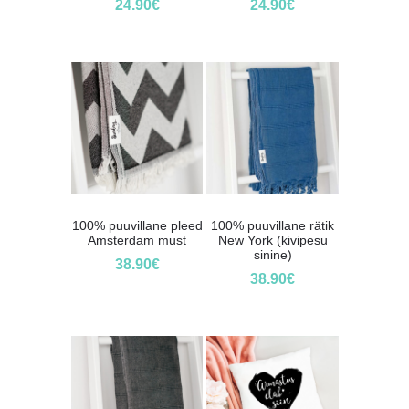
24.90
€
24.90
€
100% puuvillane pleed
100% puuvillane rätik
Amsterdam must
New York (kivipesu
sinine)
38.90
€
38.90
€