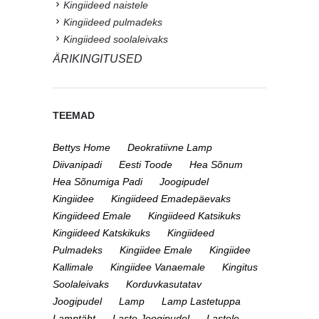
Kingiideed naistele
Kingiideed pulmadeks
Kingiideed soolaleivaks
ÄRIKINGITUSED
TEEMAD
Bettys Home
Deokratiivne Lamp
Diivanipadi
Eesti Toode
Hea Sõnum
Hea Sõnumiga Padi
Joogipudel
Kingiidee
Kingiideed Emadepäevaks
Kingiideed Emale
Kingiideed Katsikuks
Kingiideed Katskikuks
Kingiideed
Pulmadeks
Kingiidee Emale
Kingiidee
Kallimale
Kingiidee Vanaemale
Kingitus
Soolaleivaks
Korduvkasutatav
Joogipudel
Lamp
Lamp Lastetuppa
Lamptäht
Laste Joogipudel
Lastele