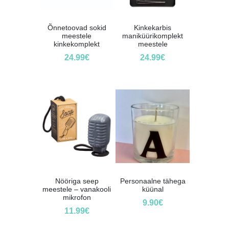
Õnnetoovad sokid
Kinkekarbis
meestele
maniküürikomplekt
kinkekomplekt
meestele
24.99
€
24.99
€
Nööriga seep
Personaalne tähega
meestele – vanakooli
küünal
mikrofon
9.90
€
11.99
€