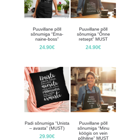
Puuvillane põll
Puuvillane põll
sõnumiga “Ema-
sõnumiga “Õnne
naine-boss”
retsept” MUST
24.90
€
24.90
€
Padi sõnumiga “Unista
Puuvillane põll
– avasta” (MUST)
sõnumiga “Minu
köögis on vein
29.90
€
põhiline” MUST