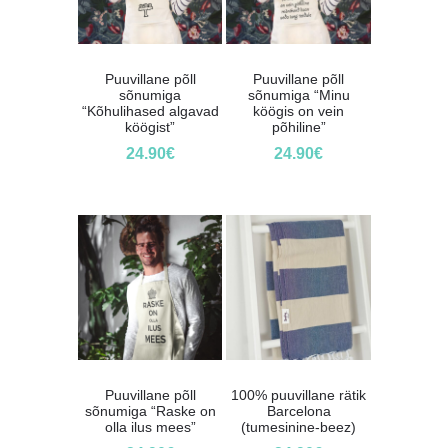
Puuvillane põll
Puuvillane põll
sõnumiga
sõnumiga “Minu
“Kõhulihased algavad
köögis on vein
köögist”
põhiline”
24.90
€
24.90
€
Puuvillane põll
100% puuvillane rätik
sõnumiga “Raske on
Barcelona
olla ilus mees”
(tumesinine-beez)