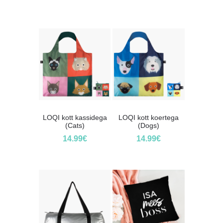
LOQI kott kassidega
LOQI kott koertega
(Cats)
(Dogs)
14.99
€
14.99
€