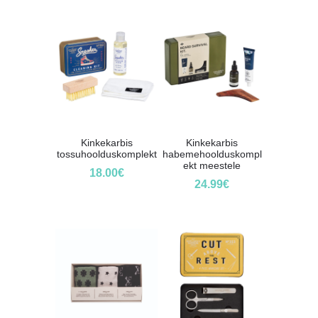
Kinkekarbis
Kinkekarbis
tossuhoolduskomplekt
habemehoolduskompl
ekt meestele
18.00
€
24.99
€