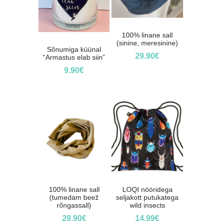
100% linane sall
(sinine, meresinine)
Sõnumiga küünal
29.90
€
“Armastus elab siin”
9.90
€
100% linane sall
LOQI nööridega
(tumedam beež
seljakott putukatega
rõngassall)
wild insects
29.90
€
14.99
€