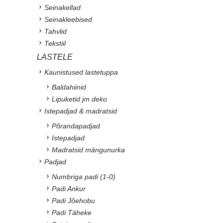
Seinakellad
Seinakleebised
Tahvlid
Tekstiil
LASTELE
Kaunistused lastetuppa
Baldahiinid
Lipuketid jm deko
Istepadjad & madratsid
Põrandapadjad
Istepadjad
Madratsid mängunurka
Padjad
Numbriga padi (1-0)
Padi Ankur
Padi Jõehobu
Padi Täheke