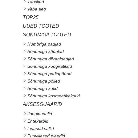
Tarvikud
Vaba aeg
TOP25
UUED TOOTED
SÕNUMIGA TOOTED
Numbriga padjad
Sõnumiga küünlad
Sõnumiga diivanipadjad
Sõnumiga köögirätikud
Sõnumiga padjapüürid
Sõnumiga põlled
Sõnumiga kotid
Sõnumiga kosmeetikakotid
AKSESSUAARID
Joogipudelid
Ehtekarbid
Linased sallid
Puuvillased pleedid