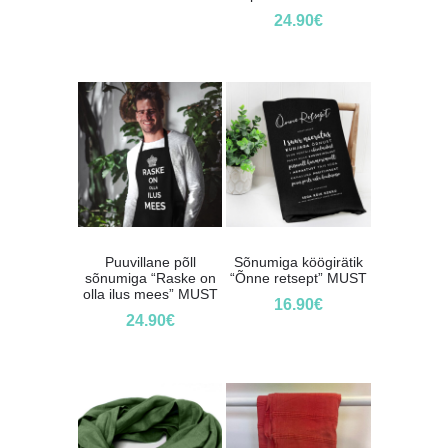
24.90
€
Puuvillane põll
Sõnumiga köögirätik
sõnumiga “Raske on
“Õnne retsept” MUST
olla ilus mees” MUST
16.90
€
24.90
€