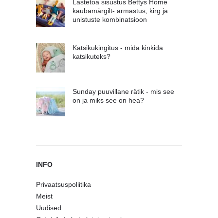
Lastetoa sisustus Bettys Home
kaubamärgilt- armastus, kirg ja
unistuste kombinatsioon
Katsikukingitus - mida kinkida
katsikuteks?
Sunday puuvillane rätik - mis see
on ja miks see on hea?
INFO
Privaatsuspoliitika
Meist
Uudised