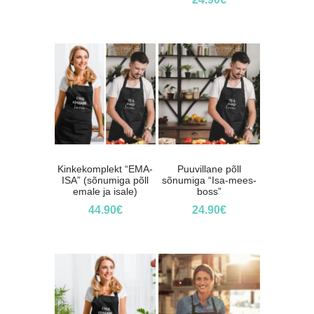
Kinkekomplekt “EMA-
Puuvillane põll
ISA” (sõnumiga põll
sõnumiga “Isa-mees-
emale ja isale)
boss”
44.90
€
24.90
€