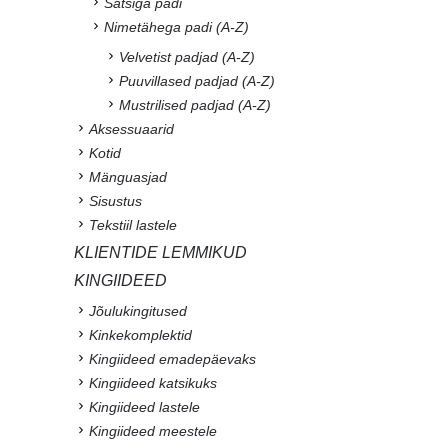
Satsiga padi
Nimetähega padi (A-Z)
Velvetist padjad (A-Z)
Puuvillased padjad (A-Z)
Mustrilised padjad (A-Z)
Aksessuaarid
Kotid
Mänguasjad
Sisustus
Tekstiil lastele
KLIENTIDE LEMMIKUD
KINGIIDEED
Jõulukingitused
Kinkekomplektid
Kingiideed emadepäevaks
Kingiideed katsikuks
Kingiideed lastele
Kingiideed meestele