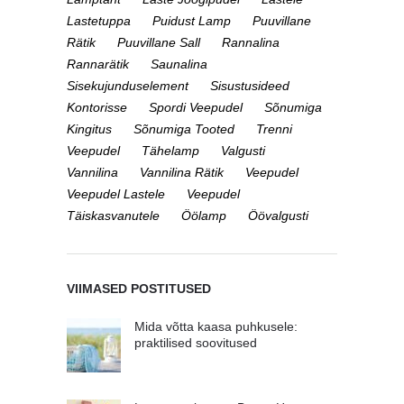
Lastetuppa
Puidust Lamp
Puuvillane
Rätik
Puuvillane Sall
Rannalina
Rannarätik
Saunalina
Sisekujunduselement
Sisustusideed
Kontorisse
Spordi Veepudel
Sõnumiga
Kingitus
Sõnumiga Tooted
Trenni
Veepudel
Tähelamp
Valgusti
Vannilina
Vannilina Rätik
Veepudel
Veepudel Lastele
Veepudel
Täiskasvanutele
Öölamp
Öövalgusti
VIIMASED POSTITUSED
Mida võtta kaasa puhkusele:
praktilised soovitused