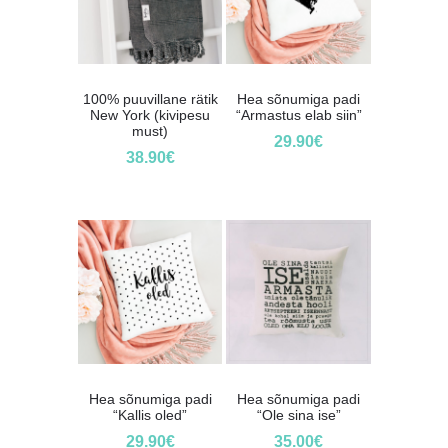
100% puuvillane rätik
Hea sõnumiga padi
New York (kivipesu
“Armastus elab siin”
must)
29.90
€
38.90
€
Hea sõnumiga padi
Hea sõnumiga padi
“Kallis oled”
“Ole sina ise”
29.90
€
35.00
€