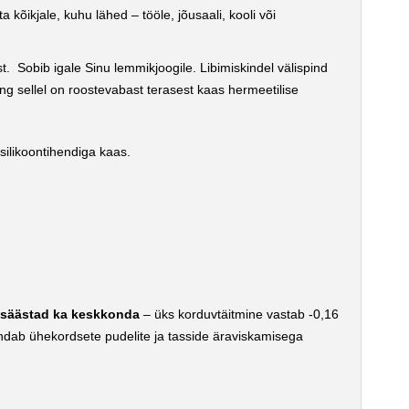
kõikjale, kuhu lähed – tööle, jõusaali, kooli või
st. Sobib igale Sinu lemmikjoogile. Libimiskindel välispind
g sellel on roostevabast terasest kaas hermeetilise
silikoontihendiga kaas.
g
säästad ka keskkonda
– üks korduvtäitmine vastab -0,16
ndab ühekordsete pudelite ja tasside äraviskamisega