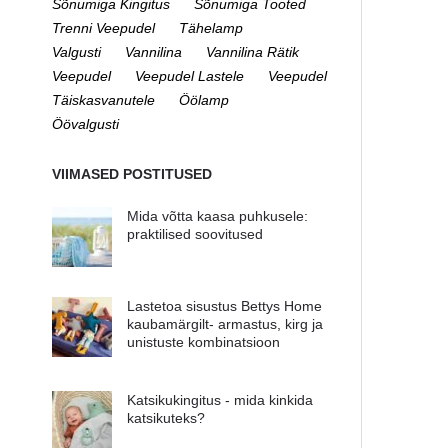
Sõnumiga Kingitus
Sõnumiga Tooted
Trenni Veepudel
Tähelamp
Valgusti
Vannilina
Vannilina Rätik
Veepudel
Veepudel Lastele
Veepudel
Täiskasvanutele
Öölamp
Öövalgusti
VIIMASED POSTITUSED
Mida võtta kaasa puhkusele:
praktilised soovitused
Lastetoa sisustus Bettys Home
kaubamärgilt- armastus, kirg ja
unistuste kombinatsioon
Katsikukingitus - mida kinkida
katsikuteks?