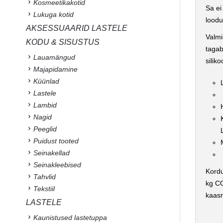
Kosmeetikakotid
Sa ei
Lukuga kotid
loodu
AKSESSUAARID LASTELE
Valmi
KODU & SISUSTUS
tagab
Lauamängud
silik
Majapidamine
Küünlad
Lastele
Lambid
Nagid
Peeglid
Puidust tooted
Seinakellad
Seinakleebised
Kordu
Tahvlid
kg CO
Tekstiil
kaas
LASTELE
Kaunistused lastetuppa