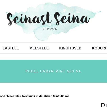
LASTELE
MEESTELE
KINGITUSED
KODU &
PUDEL URBAN MINT 500 ML
ood
/
Meestele
/
Tarvikud
/ Pudel Urban Mint 500 ml
P