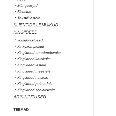
Mänguasjad
Sisustus
Tekstiil lastele
KLIENTIDE LEMMIKUD
KINGIIDEED
Jõulukingitused
Kinkekomplektid
Kingiideed emadepäevaks
Kingiideed katsikuks
Kingiideed lastele
Kingiideed meestele
Kingiideed naistele
Kingiideed pulmadeks
Kingiideed soolaleivaks
ÄRIKINGITUSED
TEEMAD