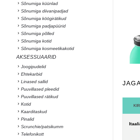
Sõnumiga küünlad
Sõnumiga diivanipadjad
Sõnumiga köögirätikud
Sõnumiga padjapüürid
Sõnumiga põlled
Sõnumiga kotid
Sõnumiga kosmeetikakotid
AKSESSUAARID
Joogipudelid
Ehtekarbid
Linased sallid
JAG
Puuvillased pleedid
Puuvillased rätikud
Kotid
KI
Kaarditaskud
Pinalid
Itaal
Scrunchie/patsikumm
Telefonikott