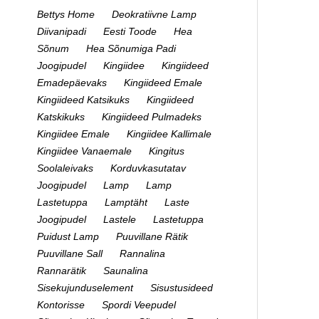
Bettys Home
Deokratiivne Lamp
Diivanipadi
Eesti Toode
Hea
Sõnum
Hea Sõnumiga Padi
Joogipudel
Kingiidee
Kingiideed
Emadepäevaks
Kingiideed Emale
Kingiideed Katsikuks
Kingiideed
Katskikuks
Kingiideed Pulmadeks
Kingiidee Emale
Kingiidee Kallimale
Kingiidee Vanaemale
Kingitus
Soolaleivaks
Korduvkasutatav
Joogipudel
Lamp
Lamp
Lastetuppa
Lamptäht
Laste
Joogipudel
Lastele
Lastetuppa
Puidust Lamp
Puuvillane Rätik
Puuvillane Sall
Rannalina
Rannarätik
Saunalina
Sisekujunduselement
Sisustusideed
Kontorisse
Spordi Veepudel