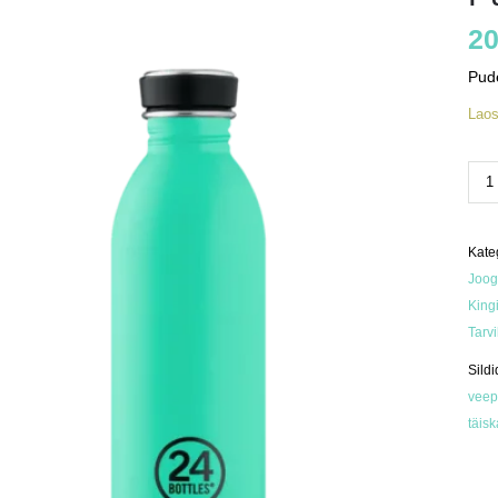
20
Pud
Lao
Pud
Urb
Min
500
ml
kog
Kate
Joog
King
Tarv
Sildi
veep
täis