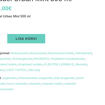
.00
€
el Urban Mint 500 ml
s
el
LISA KORVI
an
t
us
gooriad:
Aksessuaarid
,
Aksessuaarid
,
Aksessuaarid lastele
,
Ärikingitused
,
ipudelid
,
Jõulukingitused
,
KINGIIDEED
,
Kingiideed emadepäevaks
,
iideed lastele
,
Kingiideed naistele
,
KLIENTIDE LEMMIKUD
,
Meestele
,
ikud
,
UUED TOOTED
,
Vaba aeg
d:
joogipudel
,
korduvkasutatav joogipudel
,
laste joogipudel
,
spordi
udel
,
trenni veepudel
,
veepudel
,
veepudel lastele
,
veepudel
kasvanutele