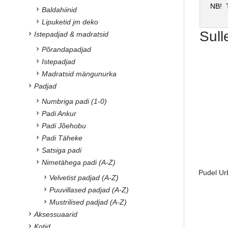
NB! T
Baldahiinid
Lipuketid jm deko
Sull
Istepadjad & madratsid
Põrandapadjad
Istepadjad
Madratsid mängunurka
Padjad
Numbriga padi (1-0)
Padi Ankur
Padi Jõehobu
Padi Täheke
Satsiga padi
Nimetähega padi (A-Z)
Pudel Ur
Velvetist padjad (A-Z)
Puuvillased padjad (A-Z)
Mustrilised padjad (A-Z)
Aksessuaarid
Kotid