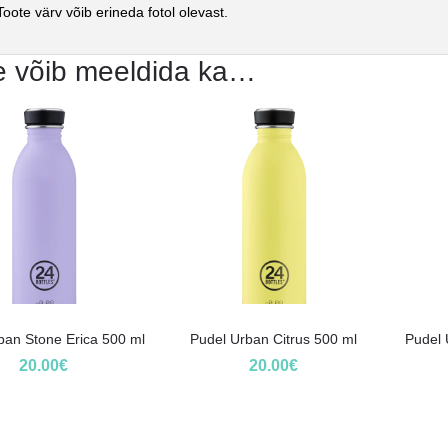
oote värv võib erineda fotol olevast.
e võib meeldida ka…
ban Stone Erica 500 ml
Pudel Urban Citrus 500 ml
Pudel 
20.00
€
20.00
€