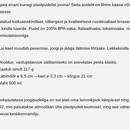
 pea enam kunagi plastpudelist jooma! Seda pudelit on lihtne kaasa võtta 
sesse.
statud toiduainekindlast, ülikergest ja kvaliteetsest roostevabast terase
 kindla haarde. Pudel on 100% BPA-vaba, ftalaadivaba, toksiinivaba nin
oonisolatsiooniga.
Lai kael muudab pesemise, joogi ja jääga täitmise lihtsaks. Lekkekindla 
Hooldus: vastupidavuse säilitamiseks on soovitatav pesta käsitsi.
Kaalub ainult 117 g
Läbimõõt ø 6,5 cm – kael ø 3,3 cm – kõrgus 21 cm
Maht 500 ml
vkasutatava joogipudeliga on sul alati oma lemmikjook käepärast nin
2, mis paisatakse atmosfääri ühe plastpudeli tootmisel, ning see vähe
nevat keskkonnamõju.