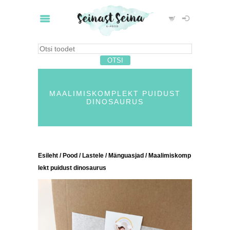
MAALIMISKOMPLEKT PUIDUST
DINOSAURUS
Esileht
/
Pood
/
Lastele
/
Mänguasjad
/ Maalimiskomp
lekt puidust dinosaurus