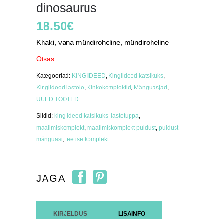
dinosaurus
18.50
€
Khaki, vana mündiroheline, mündiroheline
Otsas
Kategooriad:
KINGIIDEED
,
Kingiideed katsikuks
,
Kingiideed lastele
,
Kinkekomplektid
,
Mänguasjad
,
UUED TOOTED
Sildid:
kingiideed katsikuks
,
lastetuppa
,
maalimiskomplekt
,
maalimiskomplekt puidust
,
puidust
mänguasi
,
tee ise komplekt
JAGA
KIRJELDUS
LISAINFO