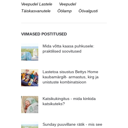
Veepudel Lastele
Veepudel
Täiskasvanutele
Öölamp
Öövalgusti
VIIMASED POSTITUSED
Mida võtta kaasa puhkusele:
praktilised soovitused
Lastetoa sisustus Bettys Home
kaubamärgilt- armastus, kirg ja
unistuste kombinatsioon
Katsikukingitus - mida kinkida
katsikuteks?
Sunday puuvillane rätik - mis see