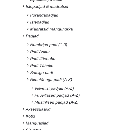
Istepadjad & madratsid
Põrandapadjad
Istepadjad
Madratsid mängunurka
Padjad
Numbriga padi (1-0)
Padi Ankur
Padi Jõehobu
Padi Täheke
Satsiga padi
Nimetähega padi (A-Z)
Velvetist padjad (A-Z)
Puuvillased padjad (A-Z)
Mustrilised padjad (A-Z)
Aksessuaarid
Kotid
Mänguasjad
Sisustus