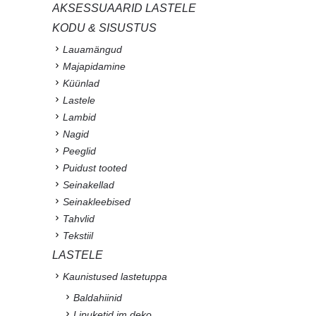
AKSESSUAARID LASTELE
KODU & SISUSTUS
Lauamängud
Majapidamine
Küünlad
Lastele
Lambid
Nagid
Peeglid
Puidust tooted
Seinakellad
Seinakleebised
Tahvlid
Tekstiil
LASTELE
Kaunistused lastetuppa
Baldahiinid
Lipuketid jm deko