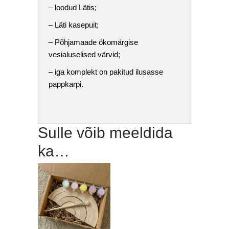
– loodud Lätis;
– Läti kasepuit;
– Põhjamaade ökomärgise
vesialuselised värvid;
– iga komplekt on pakitud ilusasse
pappkarpi.
Sulle võib meeldida
ka…