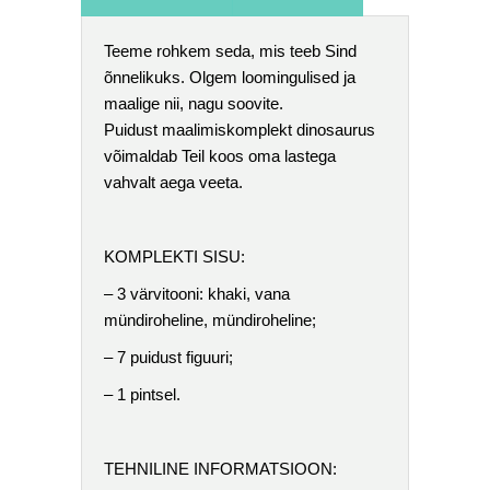
Teeme rohkem seda, mis teeb Sind
õnnelikuks. Olgem loomingulised ja
maalige nii, nagu soovite.
Puidust maalimiskomplekt dinosaurus
võimaldab Teil koos oma lastega
vahvalt aega veeta.
KOMPLEKTI SISU:
– 3 värvitooni: khaki, vana
mündiroheline, mündiroheline;
– 7 puidust figuuri;
– 1 pintsel.
TEHNILINE INFORMATSIOON: