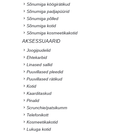
Sõnumiga köögirätikud
Sõnumiga padjapüürid
Sõnumiga põlled
Sõnumiga kotid
Sõnumiga kosmeetikakotid
AKSESSUAARID
Joogipudelid
Ehtekarbid
Linased sallid
Puuvillased pleedid
Puuvillased rätikud
Kotid
Kaarditaskud
Pinalid
Scrunchie/patsikumm
Telefonikott
Kosmeetikakotid
Lukuga kotid