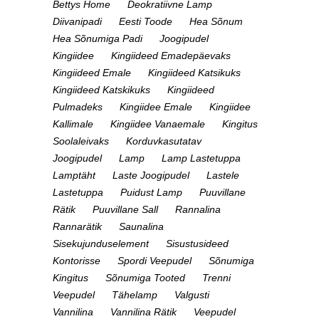
Bettys Home
Deokratiivne Lamp
Diivanipadi
Eesti Toode
Hea Sõnum
Hea Sõnumiga Padi
Joogipudel
Kingiidee
Kingiideed Emadepäevaks
Kingiideed Emale
Kingiideed Katsikuks
Kingiideed Katskikuks
Kingiideed
Pulmadeks
Kingiidee Emale
Kingiidee
Kallimale
Kingiidee Vanaemale
Kingitus
Soolaleivaks
Korduvkasutatav
Joogipudel
Lamp
Lamp Lastetuppa
Lamptäht
Laste Joogipudel
Lastele
Lastetuppa
Puidust Lamp
Puuvillane
Rätik
Puuvillane Sall
Rannalina
Rannarätik
Saunalina
Sisekujunduselement
Sisustusideed
Kontorisse
Spordi Veepudel
Sõnumiga
Kingitus
Sõnumiga Tooted
Trenni
Veepudel
Tähelamp
Valgusti
Vannilina
Vannilina Rätik
Veepudel