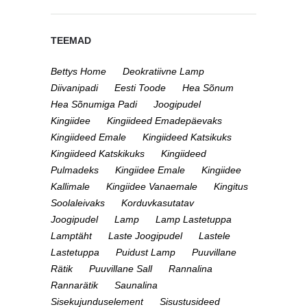
TEEMAD
Bettys Home
Deokratiivne Lamp
Diivanipadi
Eesti Toode
Hea Sõnum
Hea Sõnumiga Padi
Joogipudel
Kingiidee
Kingiideed Emadepäevaks
Kingiideed Emale
Kingiideed Katsikuks
Kingiideed Katskikuks
Kingiideed
Pulmadeks
Kingiidee Emale
Kingiidee
Kallimale
Kingiidee Vanaemale
Kingitus
Soolaleivaks
Korduvkasutatav
Joogipudel
Lamp
Lamp Lastetuppa
Lamptäht
Laste Joogipudel
Lastele
Lastetuppa
Puidust Lamp
Puuvillane
Rätik
Puuvillane Sall
Rannalina
Rannarätik
Saunalina
Sisekujunduselement
Sisustusideed