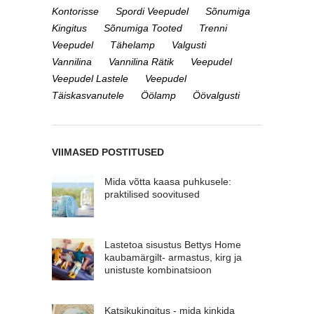
Kontorisse
Spordi Veepudel
Sõnumiga
Kingitus
Sõnumiga Tooted
Trenni
Veepudel
Tähelamp
Valgusti
Vannilina
Vannilina Rätik
Veepudel
Veepudel Lastele
Veepudel
Täiskasvanutele
Öölamp
Öövalgusti
VIIMASED POSTITUSED
Mida võtta kaasa puhkusele:
praktilised soovitused
Lastetoa sisustus Bettys Home
kaubamärgilt- armastus, kirg ja
unistuste kombinatsioon
Katsikukingitus - mida kinkida