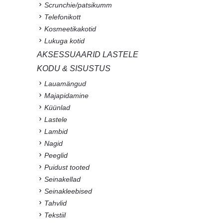
Scrunchie/patsikumm
Telefonikott
Kosmeetikakotid
Lukuga kotid
AKSESSUAARID LASTELE
KODU & SISUSTUS
Lauamängud
Majapidamine
Küünlad
Lastele
Lambid
Nagid
Peeglid
Puidust tooted
Seinakellad
Seinakleebised
Tahvlid
Tekstiil