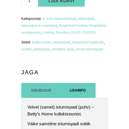
LISA KORVI
istumispadi
kollane
kogus
Kategooriad:
Ei sobi pakiautomaati
,
Istepadjad
,
Istepadjad & madratsid
,
Kingiideed lastele
,
Kingiideed
soolaleivaks
,
Lastele
,
Sisustus
,
UUED TOOTED
Sildid:
bettys home
,
istumispadi
,
kingiideed katsikuks
,
lastele
,
lastetuppa
,
sametine padi
,
velvet istumispadi
JAGA
KIRJELDUS
LISAINFO
Velvet (samet) istumispadi (puhv) –
Betty’s Home kollektsioonist.
Väike sametine istumispadi sobib