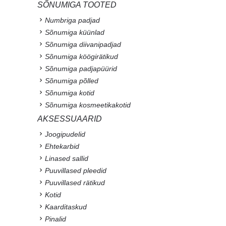
SÕNUMIGA TOOTED
Numbriga padjad
Sõnumiga küünlad
Sõnumiga diivanipadjad
Sõnumiga köögirätikud
Sõnumiga padjapüürid
Sõnumiga põlled
Sõnumiga kotid
Sõnumiga kosmeetikakotid
AKSESSUAARID
Joogipudelid
Ehtekarbid
Linased sallid
Puuvillased pleedid
Puuvillased rätikud
Kotid
Kaarditaskud
Pinalid