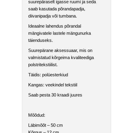
suurepäraselt igasse ruumi ja seda
saab kasutada põrandapadja,
diivanipadja või tumbana.
Ideaalne lahendus põrandal
mängivatele lastele mängunurka
täienduseks.
Suurepärane aksessuaar, mis on
valmistatud kõrgeima kvaliteediga
polstritekstiilist.
Täidis: polüesterkiud
Kangas: veekindel tekstiil
Saab pesta 30 kraadi juures
Mõõdud:
Läbimõõt – 50 cm
Kõrgus – 12 cm