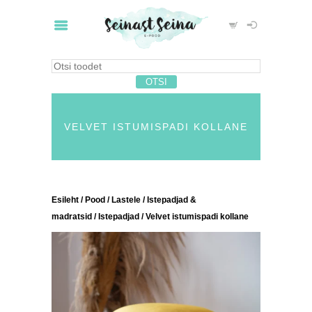
VELVET ISTUMISPADI KOLLANE
Esileht
/
Pood
/
Lastele
/
Istepadjad &
madratsid
/
Istepadjad
/ Velvet istumispadi kollane