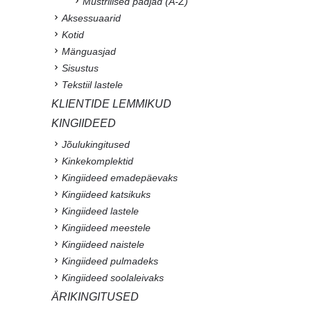
Mustrilised padjad (A-Z)
Aksessuaarid
Kotid
Mänguasjad
Sisustus
Tekstiil lastele
KLIENTIDE LEMMIKUD
KINGIIDEED
Jõulukingitused
Kinkekomplektid
Kingiideed emadepäevaks
Kingiideed katsikuks
Kingiideed lastele
Kingiideed meestele
Kingiideed naistele
Kingiideed pulmadeks
Kingiideed soolaleivaks
ÄRIKINGITUSED