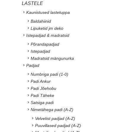
LASTELE
Kaunistused lastetuppa
Baldahiinid
Lipuketid jm deko
Istepadjad & madratsid
Põrandapadjad
Istepadjad
Madratsid mängunurka
Padjad
Numbriga padi (1-0)
Padi Ankur
Padi Jõehobu
Padi Täheke
Satsiga padi
Nimetähega padi (A-Z)
Velvetist padjad (A-Z)
Puuvillased padjad (A-Z)