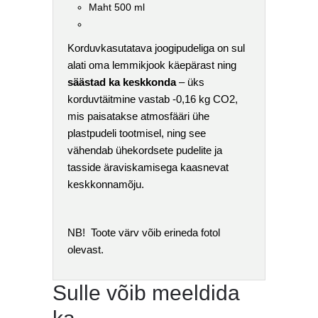
Maht 500 ml
Korduvkasutatava joogipudeliga on sul
alati oma lemmikjook käepärast ning
säästad ka keskkonda
– üks
korduvtäitmine vastab -0,16 kg CO2,
mis paisatakse atmosfääri ühe
plastpudeli tootmisel, ning see
vähendab ühekordsete pudelite ja
tasside äraviskamisega kaasnevat
keskkonnamõju.
NB! Toote värv võib erineda fotol
olevast.
Sulle võib meeldida