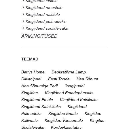
Kingiideed lastele
Kingiideed meestele
Kingiideed naistele
Kingiideed pulmadeks
Kingiideed soolaleivaks
ÄRIKINGITUSED
TEEMAD
Bettys Home
Deokratiivne Lamp
Diivanipadi
Eesti Toode
Hea Sõnum
Hea Sõnumiga Padi
Joogipudel
Kingiidee
Kingiideed Emadepäevaks
Kingiideed Emale
Kingiideed Katsikuks
Kingiideed Katskikuks
Kingiideed
Pulmadeks
Kingiidee Emale
Kingiidee
Kallimale
Kingiidee Vanaemale
Kingitus
Soolaleivaks
Korduvkasutatav