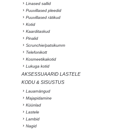
Linased sallid
Puuvillased pleedid
Puuvillased rätikud
Kotid
Kaarditaskud
Pinalid
Scrunchie/patsikumm
Telefonikott
Kosmeetikakotid
Lukuga kotid
AKSESSUAARID LASTELE
KODU & SISUSTUS
Lauamängud
Majapidamine
Küünlad
Lastele
Lambid
Nagid