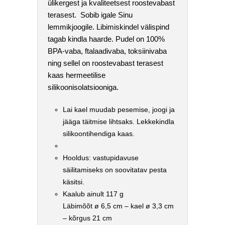
ülikergest ja kvaliteetsest roostevabast
terasest. Sobib igale Sinu
lemmikjoogile. Libimiskindel välispind
tagab kindla haarde. Pudel on 100%
BPA-vaba, ftalaadivaba, toksiinivaba
ning sellel on roostevabast terasest
kaas hermeetilise
silikoonisolatsiooniga.
Lai kael muudab pesemise, joogi ja
jääga täitmise lihtsaks. Lekkekindla
silikoontihendiga kaas.
Hooldus: vastupidavuse
säilitamiseks on soovitatav pesta
käsitsi.
Kaalub ainult 117 g
Läbimõõt ø 6,5 cm – kael ø 3,3 cm
– kõrgus 21 cm