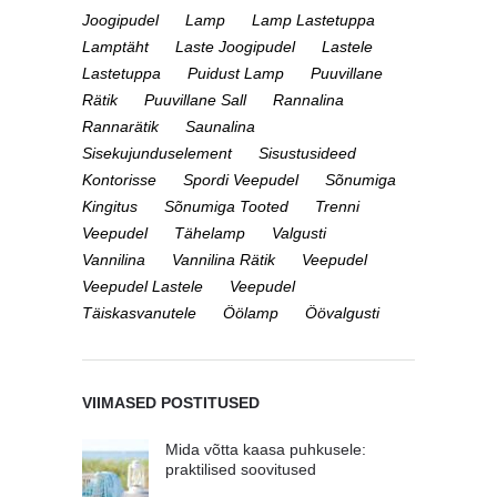
Joogipudel
Lamp
Lamp Lastetuppa
Lamptäht
Laste Joogipudel
Lastele
Lastetuppa
Puidust Lamp
Puuvillane
Rätik
Puuvillane Sall
Rannalina
Rannarätik
Saunalina
Sisekujunduselement
Sisustusideed
Kontorisse
Spordi Veepudel
Sõnumiga
Kingitus
Sõnumiga Tooted
Trenni
Veepudel
Tähelamp
Valgusti
Vannilina
Vannilina Rätik
Veepudel
Veepudel Lastele
Veepudel
Täiskasvanutele
Öölamp
Öövalgusti
VIIMASED POSTITUSED
Mida võtta kaasa puhkusele:
praktilised soovitused