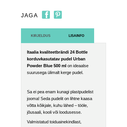
JAGA
KIRJELDUS
LISAINFO
Itaalia kvaliteetbrändi 24 Bottle
korduvkasutatav pudel Urban
Powder Blue 500 ml
on ideaalse
suurusega ülimalt kerge pudel.
Sa ei pea enam kunagi plastpudelist
jooma! Seda pudelit on lihtne kaasa
võtta kõikjale, kuhu lähed – tööle,
jõusaali, kooli või loodusesse.
Valmistatud toiduainekindlast,