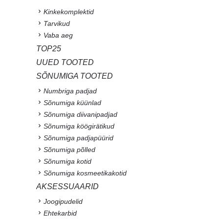
Kinkekomplektid
Tarvikud
Vaba aeg
TOP25
UUED TOOTED
SÕNUMIGA TOOTED
Numbriga padjad
Sõnumiga küünlad
Sõnumiga diivanipadjad
Sõnumiga köögirätikud
Sõnumiga padjapüürid
Sõnumiga põlled
Sõnumiga kotid
Sõnumiga kosmeetikakotid
AKSESSUAARID
Joogipudelid
Ehtekarbid