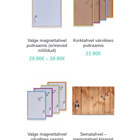
Valge magnettahvel
Korktahvel värvilises
puitraamis (erinevad
puitraamis
mõõdud)
21.90
€
29.90
€
–
39.90
€
Valge magnettahvel
Seinatahvel –
värvilises raamis
memotahvel klaasist