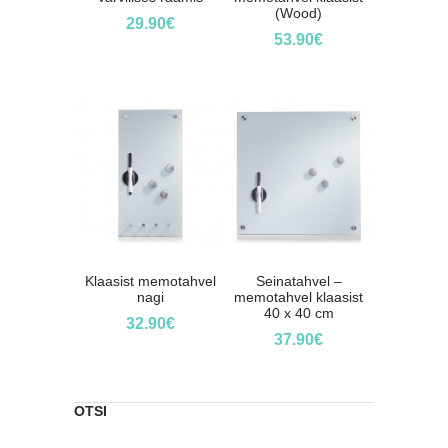
(Wood)
29.90
€
53.90
€
Klaasist memotahvel
Seinatahvel –
nagi
memotahvel klaasist
40 x 40 cm
32.90
€
37.90
€
OTSI