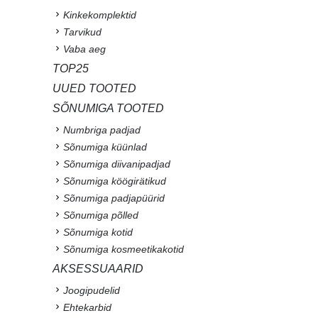
Kinkekomplektid
Tarvikud
Vaba aeg
TOP25
UUED TOOTED
SÕNUMIGA TOOTED
Numbriga padjad
Sõnumiga küünlad
Sõnumiga diivanipadjad
Sõnumiga köögirätikud
Sõnumiga padjapüürid
Sõnumiga põlled
Sõnumiga kotid
Sõnumiga kosmeetikakotid
AKSESSUAARID
Joogipudelid
Ehtekarbid