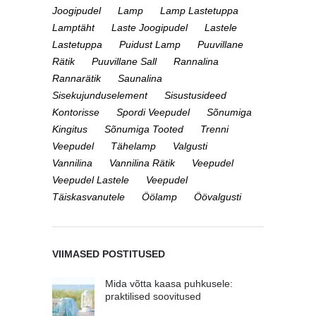
Joogipudel
Lamp
Lamp Lastetuppa
Lamptäht
Laste Joogipudel
Lastele
Lastetuppa
Puidust Lamp
Puuvillane
Rätik
Puuvillane Sall
Rannalina
Rannarätik
Saunalina
Sisekujunduselement
Sisustusideed
Kontorisse
Spordi Veepudel
Sõnumiga
Kingitus
Sõnumiga Tooted
Trenni
Veepudel
Tähelamp
Valgusti
Vannilina
Vannilina Rätik
Veepudel
Veepudel Lastele
Veepudel
Täiskasvanutele
Öölamp
Öövalgusti
VIIMASED POSTITUSED
Mida võtta kaasa puhkusele:
praktilised soovitused