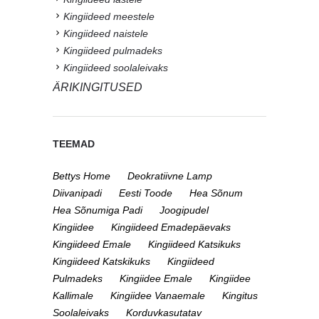
Kingiideed meestele
Kingiideed naistele
Kingiideed pulmadeks
Kingiideed soolaleivaks
ÄRIKINGITUSED
TEEMAD
Bettys Home
Deokratiivne Lamp
Diivanipadi
Eesti Toode
Hea Sõnum
Hea Sõnumiga Padi
Joogipudel
Kingiidee
Kingiideed Emadepäevaks
Kingiideed Emale
Kingiideed Katsikuks
Kingiideed Katskikuks
Kingiideed
Pulmadeks
Kingiidee Emale
Kingiidee
Kallimale
Kingiidee Vanaemale
Kingitus
Soolaleivaks
Korduvkasutatav