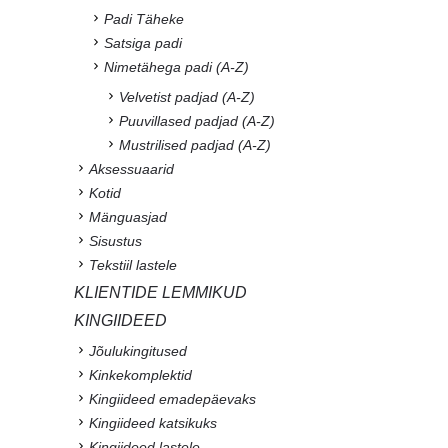
Padi Täheke
Satsiga padi
Nimetähega padi (A-Z)
Velvetist padjad (A-Z)
Puuvillased padjad (A-Z)
Mustrilised padjad (A-Z)
Aksessuaarid
Kotid
Mänguasjad
Sisustus
Tekstiil lastele
KLIENTIDE LEMMIKUD
KINGIIDEED
Jõulukingitused
Kinkekomplektid
Kingiideed emadepäevaks
Kingiideed katsikuks
Kingiideed lastele