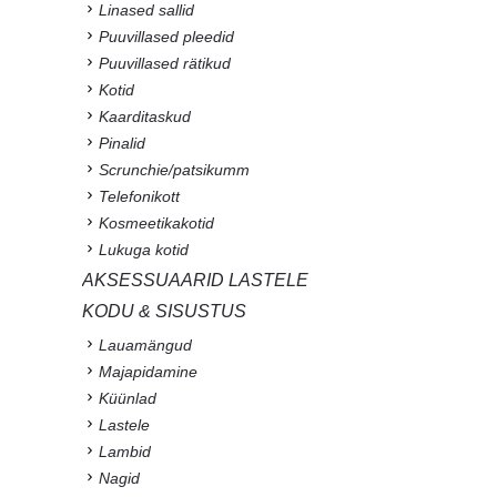
Linased sallid
Puuvillased pleedid
Puuvillased rätikud
Kotid
Kaarditaskud
Pinalid
Scrunchie/patsikumm
Telefonikott
Kosmeetikakotid
Lukuga kotid
AKSESSUAARID LASTELE
KODU & SISUSTUS
Lauamängud
Majapidamine
Küünlad
Lastele
Lambid
Nagid