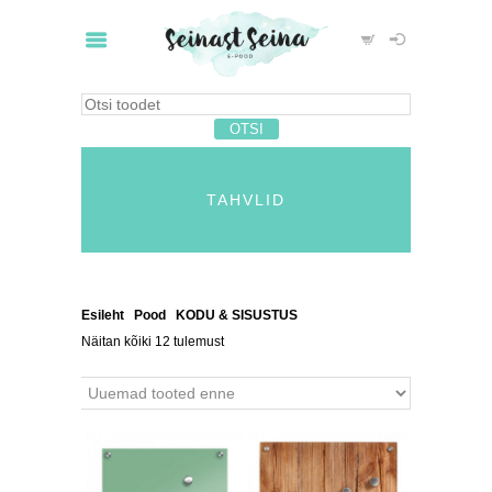
TAHVLID
Esileht
/
Pood
/
KODU & SISUSTUS
/ Tahvlid
Näitan kõiki 12 tulemust