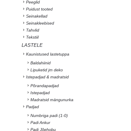
Peeglid
Puidust tooted
Seinakellad
Seinakleebised
Tahvlid
Tekstiil
LASTELE
Kaunistused lastetuppa
Baldahiinid
Lipuketid jm deko
Istepadjad & madratsid
Põrandapadjad
Istepadjad
Madratsid mängunurka
Padjad
Numbriga padi (1-0)
Padi Ankur
Padi Jõehobu