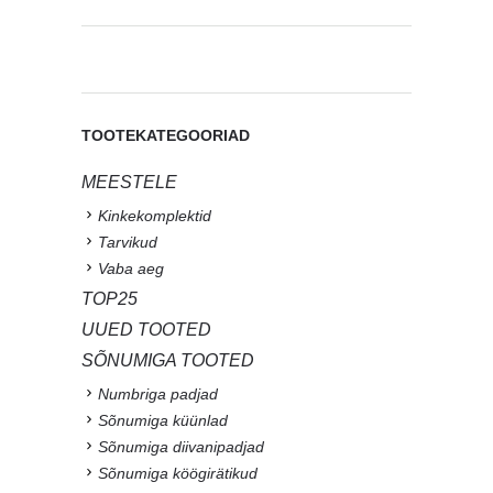
TOOTEKATEGOORIAD
MEESTELE
Kinkekomplektid
Tarvikud
Vaba aeg
TOP25
UUED TOOTED
SÕNUMIGA TOOTED
Numbriga padjad
Sõnumiga küünlad
Sõnumiga diivanipadjad
Sõnumiga köögirätikud