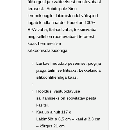
ülikergest ja kvaliteetsest roostevabast
terasest. Sobib igale Sinu
lemmikjoogile. Libimiskindel välispind
tagab kindla haarde. Pudel on 100%
BPA-vaba, ftalaadivaba, toksiinivaba
ning sellel on roostevabast terasest
kaas hermeetilise
silikoonisolatsiooniga.
Lai kael muudab pesemise, joogi ja
jääga täitmise lihtsaks. Lekkekindla
silikoontihendiga kaas.
Hooldus: vastupidavuse
säilitamiseks on soovitatav pesta
käsitsi.
Kaalub ainult 117 g
Läbimõõt ø 6,5 cm – kael ø 3,3 cm
– kõrgus 21 cm