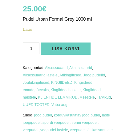
25.00
€
Pudel Urban Formal Grey 1000 ml
Laos
Pudel
LISA KORVI
Urban
Formal
Grey
1000
ml
Kategooriad:
Aksessuaarid
,
Aksessuaarid
,
kogus
Aksessuaarid lastele
,
Ärikingitused
,
Joogipudelid
,
Jõulukingitused
,
KINGIIDEED
,
Kingiideed
emadepäevaks
,
Kingiideed lastele
,
Kingiideed
naistele
,
KLIENTIDE LEMMIKUD
,
Meestele
,
Tarvikud
,
UUED TOOTED
,
Vaba aeg
Sildid:
joogipudel
,
korduvkasutatav joogipudel
,
laste
joogipudel
,
spordi veepudel
,
trenni veepudel
,
veepudel
,
veepudel lastele
,
veepudel täiskasvanutele