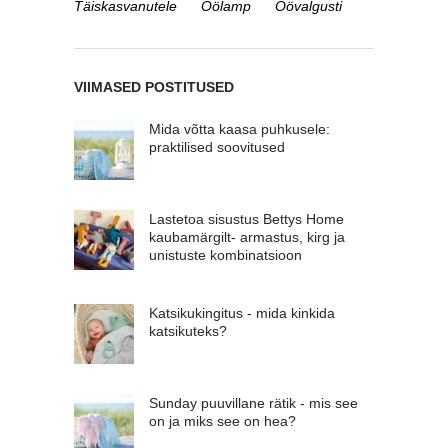
Täiskasvanutele
Öölamp
Öövalgusti
VIIMASED POSTITUSED
Mida võtta kaasa puhkusele:
praktilised soovitused
Lastetoa sisustus Bettys Home
kaubamärgilt- armastus, kirg ja
unistuste kombinatsioon
Katsikukingitus - mida kinkida
katsikuteks?
Sunday puuvillane rätik - mis see
on ja miks see on hea?