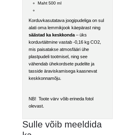
Maht 500 ml
Korduvkasutatava joogipudeliga on sul
alati oma lemmikjook käepärast ning
säästad ka keskkonda
– üks
korduvtäitmine vastab -0,16 kg CO2,
mis paisatakse atmosfääri ühe
plastpudeli tootmisel, ning see
vähendab ühekordsete pudelite ja
tasside äraviskamisega kaasnevat
keskkonnamõju.
NB! Toote värv võib erineda fotol
olevast.
Sulle võib meeldida