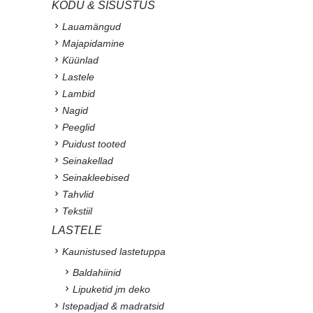
KODU & SISUSTUS
Lauamängud
Majapidamine
Küünlad
Lastele
Lambid
Nagid
Peeglid
Puidust tooted
Seinakellad
Seinakleebised
Tahvlid
Tekstiil
LASTELE
Kaunistused lastetuppa
Baldahiinid
Lipuketid jm deko
Istepadjad & madratsid