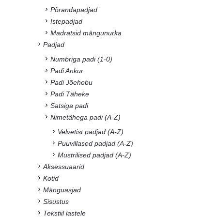
Põrandapadjad
Istepadjad
Madratsid mängunurka
Padjad
Numbriga padi (1-0)
Padi Ankur
Padi Jõehobu
Padi Täheke
Satsiga padi
Nimetähega padi (A-Z)
Velvetist padjad (A-Z)
Puuvillased padjad (A-Z)
Mustrilised padjad (A-Z)
Aksessuaarid
Kotid
Mänguasjad
Sisustus
Tekstiil lastele