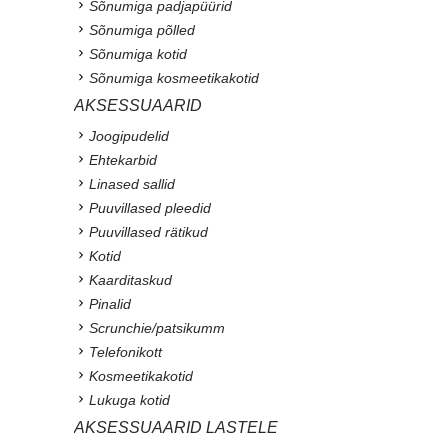
Sõnumiga padjapüürid
Sõnumiga põlled
Sõnumiga kotid
Sõnumiga kosmeetikakotid
AKSESSUAARID
Joogipudelid
Ehtekarbid
Linased sallid
Puuvillased pleedid
Puuvillased rätikud
Kotid
Kaarditaskud
Pinalid
Scrunchie/patsikumm
Telefonikott
Kosmeetikakotid
Lukuga kotid
AKSESSUAARID LASTELE