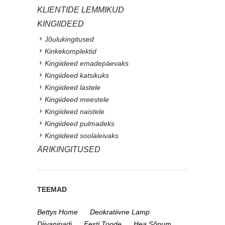
KLIENTIDE LEMMIKUD
KINGIIDEED
Jõulukingitused
Kinkekomplektid
Kingiideed emadepäevaks
Kingiideed katsikuks
Kingiideed lastele
Kingiideed meestele
Kingiideed naistele
Kingiideed pulmadeks
Kingiideed soolaleivaks
ÄRIKINGITUSED
TEEMAD
Bettys Home
Deokratiivne Lamp
Diivanipadi
Eesti Toode
Hea Sõnum