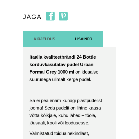
JAGA
KIRJELDUS
LISAINFO
Itaalia kvaliteetbrändi 24 Bottle
korduvkasutatav pudel Urban
Formal Grey 1000 ml
on ideaalse
suurusega ülimalt kerge pudel.
Sa ei pea enam kunagi plastpudelist
jooma! Seda pudelit on lihtne kaasa
võtta kõikjale, kuhu lähed – tööle,
jõusaali, kooli või loodusesse.
Valmistatud toiduainekindlast,