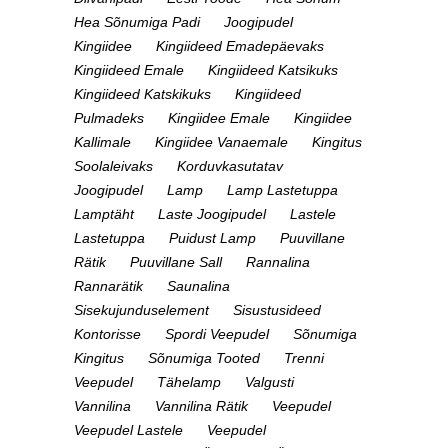
Hea Sõnumiga Padi
Joogipudel
Kingiidee
Kingiideed Emadepäevaks
Kingiideed Emale
Kingiideed Katsikuks
Kingiideed Katskikuks
Kingiideed
Pulmadeks
Kingiidee Emale
Kingiidee
Kallimale
Kingiidee Vanaemale
Kingitus
Soolaleivaks
Korduvkasutatav
Joogipudel
Lamp
Lamp Lastetuppa
Lamptäht
Laste Joogipudel
Lastele
Lastetuppa
Puidust Lamp
Puuvillane
Rätik
Puuvillane Sall
Rannalina
Rannarätik
Saunalina
Sisekujunduselement
Sisustusideed
Kontorisse
Spordi Veepudel
Sõnumiga
Kingitus
Sõnumiga Tooted
Trenni
Veepudel
Tähelamp
Valgusti
Vannilina
Vannilina Rätik
Veepudel
Veepudel Lastele
Veepudel