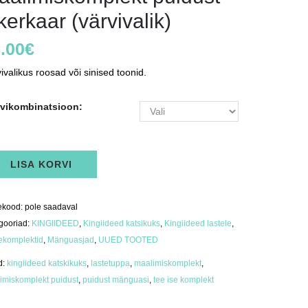
kerkaar (värvivalik)
.00
€
ivalikus roosad või sinised toonid.
rvikombinatsioon:
limiskomplekt
LISA KORVI
dust
rkaar
vivalik)
us
ekood:
pole saadaval
gooriad:
KINGIIDEED
,
Kingiideed katsikuks
,
Kingiideed lastele
,
ekomplektid
,
Mänguasjad
,
UUED TOOTED
d:
kingiideed katskikuks
,
lastetuppa
,
maalimiskomplekt
,
imiskomplekt puidust
,
puidust mänguasi
,
tee ise komplekt