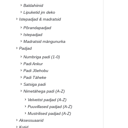
Baldahiinid
Lipuketid jm deko
Istepadjad & madratsid
Põrandapadjad
Istepadjad
Madratsid mängunurka
Padjad
Numbriga padi (1-0)
Padi Ankur
Padi Jõehobu
Padi Täheke
Satsiga padi
Nimetähega padi (A-Z)
Velvetist padjad (A-Z)
Puuvillased padjad (A-Z)
Mustrilised padjad (A-Z)
Aksessuaarid
Kotid