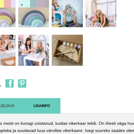
A
RJELDUS
LISAINFO
s meist on kunagi unistanud, kuidas vikerkaar tekib. On tõesti väga huv
piiska ja suudavad luua värvilise vikerkaare. Isegi suureks saades ol