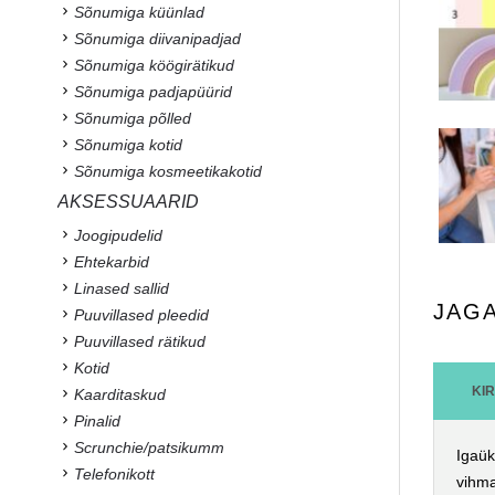
Sõnumiga küünlad
Sõnumiga diivanipadjad
Sõnumiga köögirätikud
Sõnumiga padjapüürid
Sõnumiga põlled
Sõnumiga kotid
Sõnumiga kosmeetikakotid
AKSESSUAARID
Joogipudelid
Ehtekarbid
Linased sallid
JAG
Puuvillased pleedid
Puuvillased rätikud
Kotid
KI
Kaarditaskud
Pinalid
Scrunchie/patsikumm
Igaük
Telefonikott
vihma