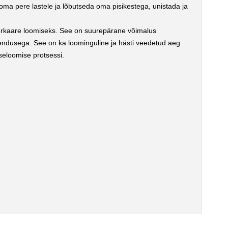
 oma pere lastele ja lõbutseda oma pisikestega, unistada ja
erkaare loomiseks. See on suurepärane võimalus
ahendusega. See on ka loominguline ja hästi veedetud aeg
seloomise protsessi.
;