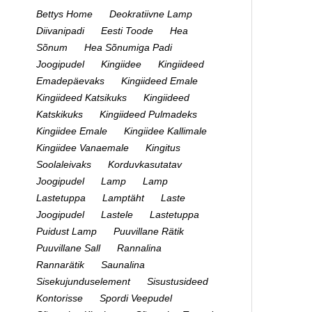
Bettys Home
Deokratiivne Lamp
Diivanipadi
Eesti Toode
Hea
Sõnum
Hea Sõnumiga Padi
Joogipudel
Kingiidee
Kingiideed
Emadepäevaks
Kingiideed Emale
Kingiideed Katsikuks
Kingiideed
Katskikuks
Kingiideed Pulmadeks
Kingiidee Emale
Kingiidee Kallimale
Kingiidee Vanaemale
Kingitus
Soolaleivaks
Korduvkasutatav
Joogipudel
Lamp
Lamp
Lastetuppa
Lamptäht
Laste
Joogipudel
Lastele
Lastetuppa
Puidust Lamp
Puuvillane Rätik
Puuvillane Sall
Rannalina
Rannarätik
Saunalina
Sisekujunduselement
Sisustusideed
Kontorisse
Spordi Veepudel