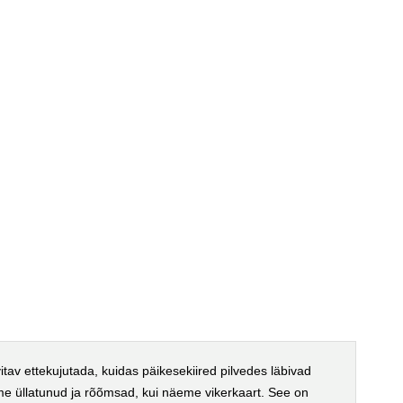
itav ettekujutada, kuidas päikesekiired pilvedes läbivad
eme üllatunud ja rõõmsad, kui näeme vikerkaart. See on