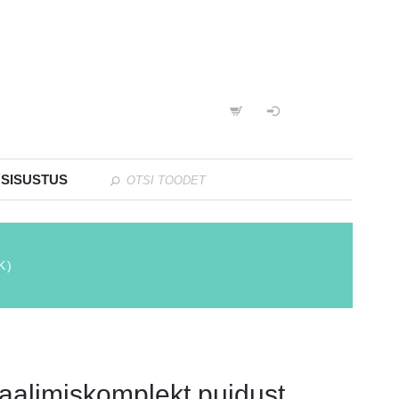
 SISUSTUS
K)
aalimiskomplekt puidust