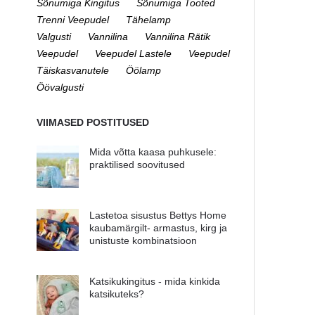
Sõnumiga Kingitus
Sõnumiga Tooted
Trenni Veepudel
Tähelamp
Valgusti
Vannilina
Vannilina Rätik
Veepudel
Veepudel Lastele
Veepudel
Täiskasvanutele
Öölamp
Öövalgusti
VIIMASED POSTITUSED
Mida võtta kaasa puhkusele:
praktilised soovitused
Lastetoa sisustus Bettys Home
kaubamärgilt- armastus, kirg ja
unistuste kombinatsioon
Katsikukingitus - mida kinkida
katsikuteks?