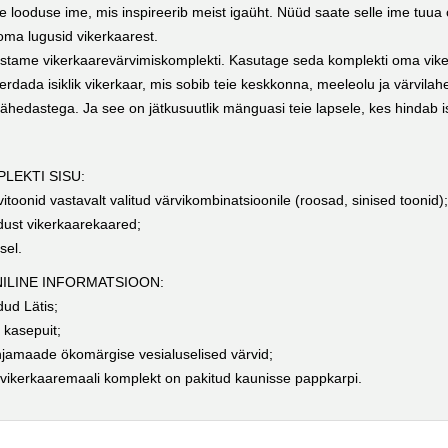
ne looduse ime, mis inspireerib meist igaüht. Nüüd saate selle ime tuua
oma lugusid vikerkaarest.
stame vikerkaarevärvimiskomplekti. Kasutage seda komplekti oma vik
erdada isiklik vikerkaar, mis sobib teie keskkonna, meeleolu ja värvil
ähedastega. Ja see on jätkusuutlik mänguasi teie lapsele, kes hindab i
LEKTI SISU:
vitoonid vastavalt valitud värvikombinatsioonile (roosad, sinised toonid)
dust vikerkaarekaared;
sel.
ILINE INFORMATSIOON:
dud Lätis;
i kasepuit;
jamaade ökomärgise vesialuselised värvid;
 vikerkaaremaali komplekt on pakitud kaunisse pappkarpi.