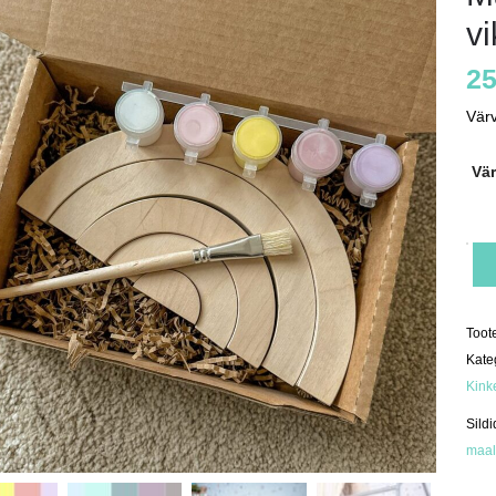
vi
25
Värv
Vä
Maa
pui
vike
(vär
kog
Toot
Kate
Kink
Sildi
maal