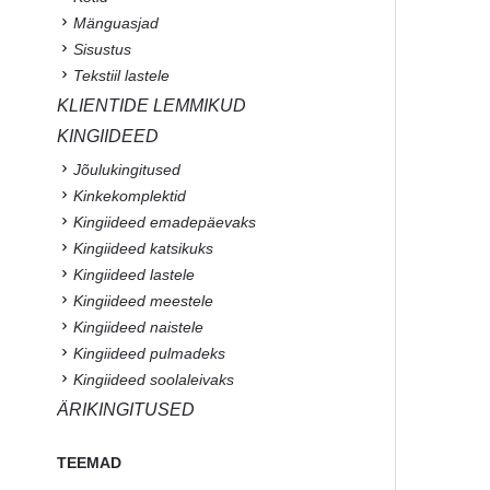
Mänguasjad
Sisustus
Tekstiil lastele
KLIENTIDE LEMMIKUD
KINGIIDEED
Jõulukingitused
Kinkekomplektid
Kingiideed emadepäevaks
Kingiideed katsikuks
Kingiideed lastele
Kingiideed meestele
Kingiideed naistele
Kingiideed pulmadeks
Kingiideed soolaleivaks
ÄRIKINGITUSED
TEEMAD