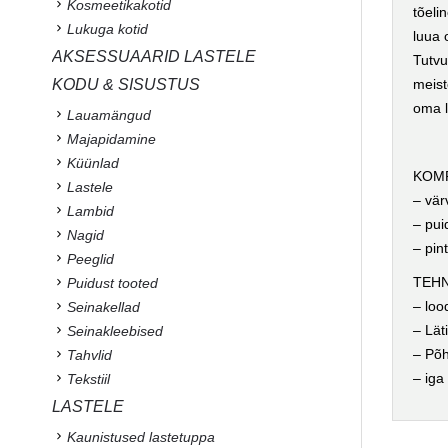
Kosmeetikakotid
tõeli
Lukuga kotid
luua 
AKSESSUAARID LASTELE
Tutvu
meist
KODU & SISUSTUS
oma l
Lauamängud
Majapidamine
Küünlad
KOMP
Lastele
– vär
Lambid
– pui
Nagid
– pint
Peeglid
TEHN
Puidust tooted
– loo
Seinakellad
– Lät
Seinakleebised
– Põh
Tahvlid
– iga
Tekstiil
LASTELE
Kaunistused lastetuppa