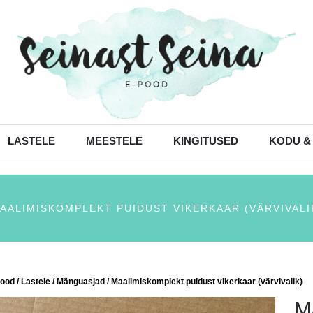
LASTELE
MEESTELE
KINGITUSED
KODU &
AALIMISKOMPLEKT PUIDUST VIKERKAAR (VÄRVIVALI
ood
/
Lastele
/
Mänguasjad
/ Maalimiskomplekt puidust vikerkaar (värvivalik)
M