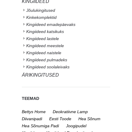
KINGIIDEED
Jõulukingitused
Kinkekomplektid
Kingiideed emadepäevaks
Kingiideed katsikuks
Kingiideed lastele
Kingiideed meestele
Kingiideed naistele
Kingiideed pulmadeks
Kingiideed soolaleivaks
ÄRIKINGITUSED
TEEMAD
Bettys Home
Deokratiivne Lamp
Diivanipadi
Eesti Toode
Hea Sõnum
Hea Sõnumiga Padi
Joogipudel