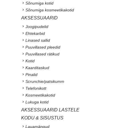
Sõnumiga kotid
Sõnumiga kosmeetikakotid
AKSESSUAARID
Joogipudelid
Ehtekarbid
Linased sallid
Puuvillased pleedid
Puuvillased rätikud
Kotid
Kaarditaskud
Pinalid
Scrunchie/patsikumm
Telefonikott
Kosmeetikakotid
Lukuga kotid
AKSESSUAARID LASTELE
KODU & SISUSTUS
Lauamängud