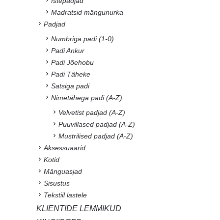
Istepadjad
Madratsid mängunurka
Padjad
Numbriga padi (1-0)
Padi Ankur
Padi Jõehobu
Padi Täheke
Satsiga padi
Nimetähega padi (A-Z)
Velvetist padjad (A-Z)
Puuvillased padjad (A-Z)
Mustrilised padjad (A-Z)
Aksessuaarid
Kotid
Mänguasjad
Sisustus
Tekstiil lastele
KLIENTIDE LEMMIKUD