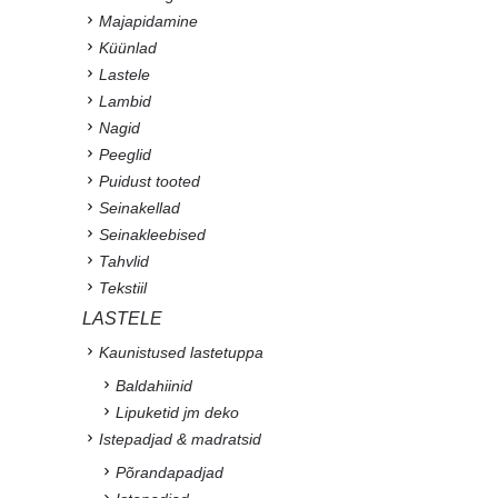
Majapidamine
Küünlad
Lastele
Lambid
Nagid
Peeglid
Puidust tooted
Seinakellad
Seinakleebised
Tahvlid
Tekstiil
LASTELE
Kaunistused lastetuppa
Baldahiinid
Lipuketid jm deko
Istepadjad & madratsid
Põrandapadjad