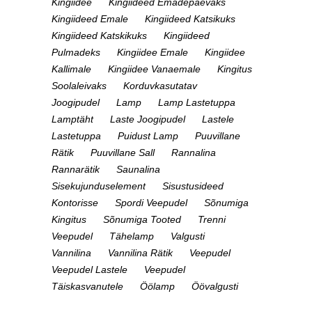
Kingiidee
Kingiideed Emadepäevaks
Kingiideed Emale
Kingiideed Katsikuks
Kingiideed Katskikuks
Kingiideed
Pulmadeks
Kingiidee Emale
Kingiidee
Kallimale
Kingiidee Vanaemale
Kingitus
Soolaleivaks
Korduvkasutatav
Joogipudel
Lamp
Lamp Lastetuppa
Lamptäht
Laste Joogipudel
Lastele
Lastetuppa
Puidust Lamp
Puuvillane
Rätik
Puuvillane Sall
Rannalina
Rannarätik
Saunalina
Sisekujunduselement
Sisustusideed
Kontorisse
Spordi Veepudel
Sõnumiga
Kingitus
Sõnumiga Tooted
Trenni
Veepudel
Tähelamp
Valgusti
Vannilina
Vannilina Rätik
Veepudel
Veepudel Lastele
Veepudel
Täiskasvanutele
Öölamp
Öövalgusti