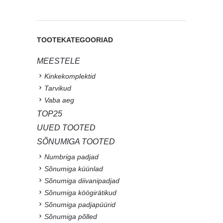
TOOTEKATEGOORIAD
MEESTELE
Kinkekomplektid
Tarvikud
Vaba aeg
TOP25
UUED TOOTED
SÕNUMIGA TOOTED
Numbriga padjad
Sõnumiga küünlad
Sõnumiga diivanipadjad
Sõnumiga köögirätikud
Sõnumiga padjapüürid
Sõnumiga põlled