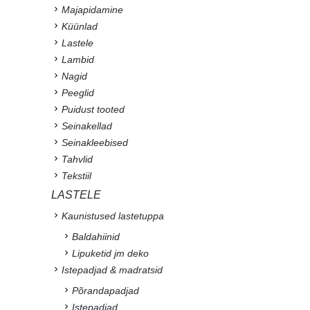
Majapidamine
Küünlad
Lastele
Lambid
Nagid
Peeglid
Puidust tooted
Seinakellad
Seinakleebised
Tahvlid
Tekstiil
LASTELE
Kaunistused lastetuppa
Baldahiinid
Lipuketid jm deko
Istepadjad & madratsid
Põrandapadjad
Istepadjad