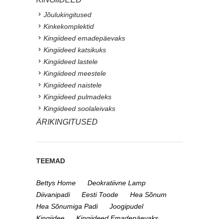
Jõulukingitused
Kinkekomplektid
Kingiideed emadepäevaks
Kingiideed katsikuks
Kingiideed lastele
Kingiideed meestele
Kingiideed naistele
Kingiideed pulmadeks
Kingiideed soolaleivaks
ÄRIKINGITUSED
TEEMAD
Bettys Home
Deokratiivne Lamp
Diivanipadi
Eesti Toode
Hea Sõnum
Hea Sõnumiga Padi
Joogipudel
Kingiidee
Kingiideed Emadepäevaks