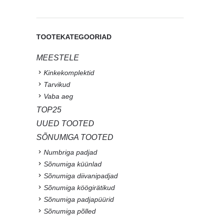
TOOTEKATEGOORIAD
MEESTELE
Kinkekomplektid
Tarvikud
Vaba aeg
TOP25
UUED TOOTED
SÕNUMIGA TOOTED
Numbriga padjad
Sõnumiga küünlad
Sõnumiga diivanipadjad
Sõnumiga köögirätikud
Sõnumiga padjapüürid
Sõnumiga põlled