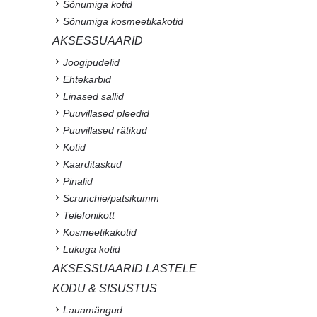
Sõnumiga kotid
Sõnumiga kosmeetikakotid
AKSESSUAARID
Joogipudelid
Ehtekarbid
Linased sallid
Puuvillased pleedid
Puuvillased rätikud
Kotid
Kaarditaskud
Pinalid
Scrunchie/patsikumm
Telefonikott
Kosmeetikakotid
Lukuga kotid
AKSESSUAARID LASTELE
KODU & SISUSTUS
Lauamängud