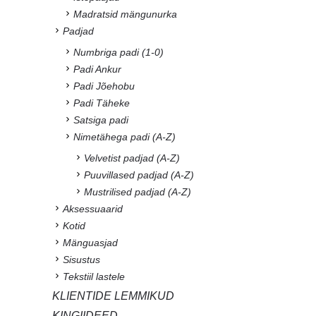
Madratsid mängunurka
Padjad
Numbriga padi (1-0)
Padi Ankur
Padi Jõehobu
Padi Täheke
Satsiga padi
Nimetähega padi (A-Z)
Velvetist padjad (A-Z)
Puuvillased padjad (A-Z)
Mustrilised padjad (A-Z)
Aksessuaarid
Kotid
Mänguasjad
Sisustus
Tekstiil lastele
KLIENTIDE LEMMIKUD
KINGIIDEED