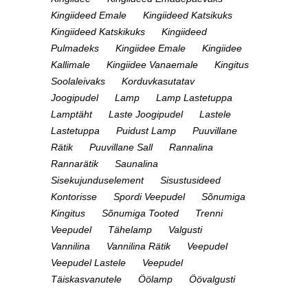
Kingiideed Emale
Kingiideed Katsikuks
Kingiideed Katskikuks
Kingiideed
Pulmadeks
Kingiidee Emale
Kingiidee
Kallimale
Kingiidee Vanaemale
Kingitus
Soolaleivaks
Korduvkasutatav
Joogipudel
Lamp
Lamp Lastetuppa
Lamptäht
Laste Joogipudel
Lastele
Lastetuppa
Puidust Lamp
Puuvillane
Rätik
Puuvillane Sall
Rannalina
Rannarätik
Saunalina
Sisekujunduselement
Sisustusideed
Kontorisse
Spordi Veepudel
Sõnumiga
Kingitus
Sõnumiga Tooted
Trenni
Veepudel
Tähelamp
Valgusti
Vannilina
Vannilina Rätik
Veepudel
Veepudel Lastele
Veepudel
Täiskasvanutele
Öölamp
Öövalgusti