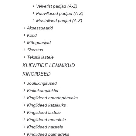
Velvetist padjad (A-Z)
Puuvillased padjad (A-Z)
Mustrilised padjad (A-Z)
Aksessuaarid
Kotid
Mänguasjad
Sisustus
Tekstiil lastele
KLIENTIDE LEMMIKUD
KINGIIDEED
Jõulukingitused
Kinkekomplektid
Kingiideed emadepäevaks
Kingiideed katsikuks
Kingiideed lastele
Kingiideed meestele
Kingiideed naistele
Kingiideed pulmadeks