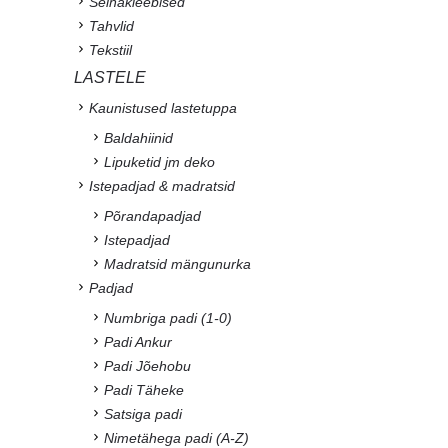
Seinakleebised
Tahvlid
Tekstiil
LASTELE
Kaunistused lastetuppa
Baldahiinid
Lipuketid jm deko
Istepadjad & madratsid
Põrandapadjad
Istepadjad
Madratsid mängunurka
Padjad
Numbriga padi (1-0)
Padi Ankur
Padi Jõehobu
Padi Täheke
Satsiga padi
Nimetähega padi (A-Z)