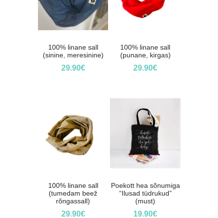
100% linane sall
100% linane sall
(sinine, meresinine)
(punane, kirgas)
29.90
€
29.90
€
100% linane sall
Poekott hea sõnumiga
(tumedam beež
“Ilusad tüdrukud”
rõngassall)
(must)
29.90
€
19.90
€