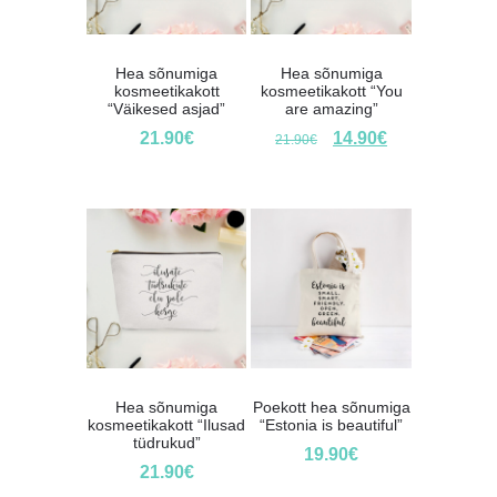
Hea sõnumiga
Hea sõnumiga
kosmeetikakott
kosmeetikakott “You
“Väikesed asjad”
are amazing”
21.90
€
14.90
€
21.90
€
Hea sõnumiga
Poekott hea sõnumiga
kosmeetikakott “Ilusad
“Estonia is beautiful”
tüdrukud”
19.90
€
21.90
€