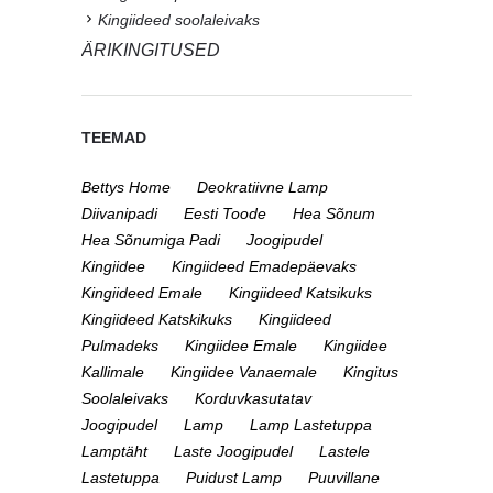
Kingiideed soolaleivaks
ÄRIKINGITUSED
TEEMAD
Bettys Home
Deokratiivne Lamp
Diivanipadi
Eesti Toode
Hea Sõnum
Hea Sõnumiga Padi
Joogipudel
Kingiidee
Kingiideed Emadepäevaks
Kingiideed Emale
Kingiideed Katsikuks
Kingiideed Katskikuks
Kingiideed
Pulmadeks
Kingiidee Emale
Kingiidee
Kallimale
Kingiidee Vanaemale
Kingitus
Soolaleivaks
Korduvkasutatav
Joogipudel
Lamp
Lamp Lastetuppa
Lamptäht
Laste Joogipudel
Lastele
Lastetuppa
Puidust Lamp
Puuvillane