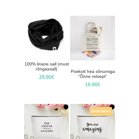
100% linane sall (must
rõngassall)
Poekott hea sõnumiga
“Õnne retsept”
29.90
€
16.90
€
allahindlus!