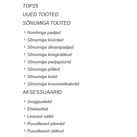
TOP25
UUED TOOTED
SÕNUMIGA TOOTED
Numbriga padjad
Sõnumiga küünlad
Sõnumiga diivanipadjad
Sõnumiga köögirätikud
Sõnumiga padjapüürid
Sõnumiga põlled
Sõnumiga kotid
Sõnumiga kosmeetikakotid
AKSESSUAARID
Joogipudelid
Ehtekarbid
Linased sallid
Puuvillased pleedid
Puuvillased rätikud