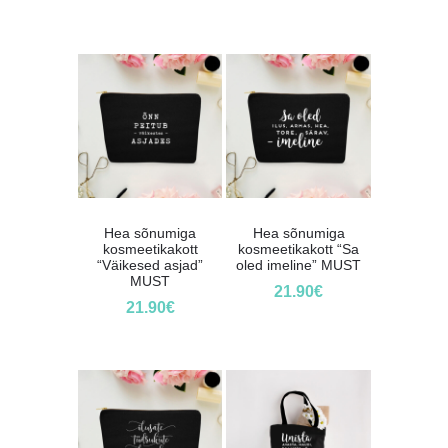
Hea sõnumiga
Hea sõnumiga
kosmeetikakott
kosmeetikakott “Sa
“Väikesed asjad”
oled imeline” MUST
MUST
21.90
€
21.90
€