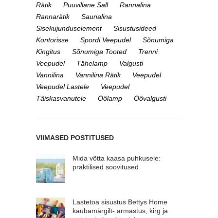
Rätik
Puuvillane Sall
Rannalina
Rannarätik
Saunalina
Sisekujunduselement
Sisustusideed
Kontorisse
Spordi Veepudel
Sõnumiga
Kingitus
Sõnumiga Tooted
Trenni
Veepudel
Tähelamp
Valgusti
Vannilina
Vannilina Rätik
Veepudel
Veepudel Lastele
Veepudel
Täiskasvanutele
Öölamp
Öövalgusti
VIIMASED POSTITUSED
Mida võtta kaasa puhkusele:
praktilised soovitused
Lastetoa sisustus Bettys Home
kaubamärgilt- armastus, kirg ja