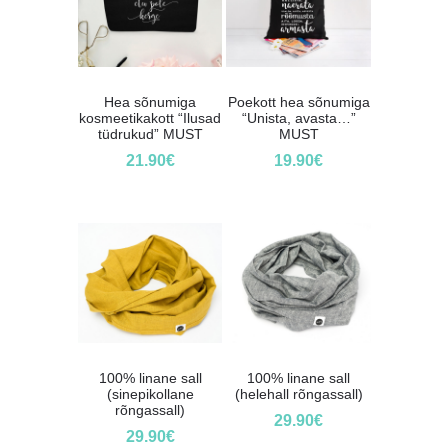
Hea sõnumiga
Poekott hea sõnumiga
kosmeetikakott “Ilusad
“Unista, avasta…”
tüdrukud” MUST
MUST
21.90
€
19.90
€
100% linane sall
100% linane sall
(sinepikollane
(helehall rõngassall)
rõngassall)
29.90
€
29.90
€