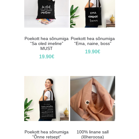
Poekott hea sõnumiga
Poekott hea sõnumiga
“Sa oled imeline”
“Ema, naine, boss”
MUST
19.90
€
19.90
€
Poekott hea sõnumiga
100% linane sall
“Õnne retsept”
(lõheroosa)