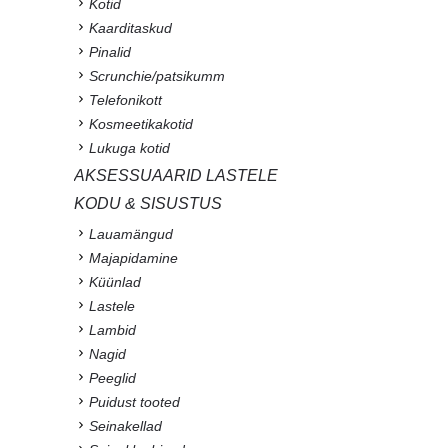
Kotid
Kaarditaskud
Pinalid
Scrunchie/patsikumm
Telefonikott
Kosmeetikakotid
Lukuga kotid
AKSESSUAARID LASTELE
KODU & SISUSTUS
Lauamängud
Majapidamine
Küünlad
Lastele
Lambid
Nagid
Peeglid
Puidust tooted
Seinakellad