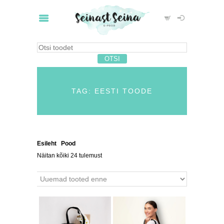
TAG: EESTI TOODE
Esileht
/
Pood
/ Tooted siltidega “eesti toode”
Näitan kõiki 24 tulemust