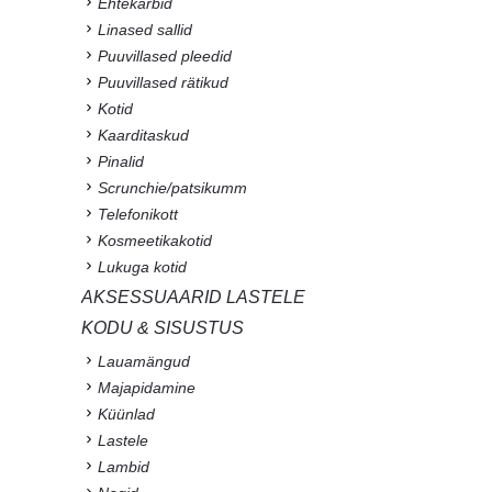
Ehtekarbid
Linased sallid
Puuvillased pleedid
Puuvillased rätikud
Kotid
Kaarditaskud
Pinalid
Scrunchie/patsikumm
Telefonikott
Kosmeetikakotid
Lukuga kotid
AKSESSUAARID LASTELE
KODU & SISUSTUS
Lauamängud
Majapidamine
Küünlad
Lastele
Lambid