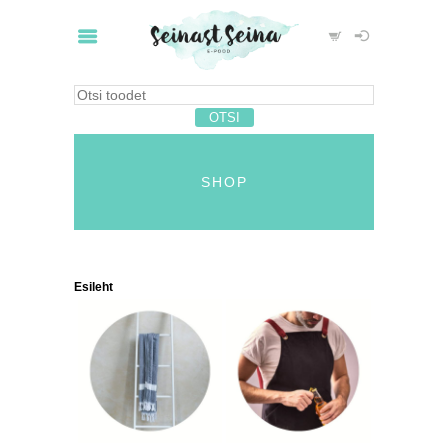
SHOP
Esileht
/ Pood