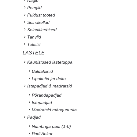
Nagid
Peeglid
Puidust tooted
Seinakellad
Seinakleebised
Tahvlid
Tekstiil
LASTELE
Kaunistused lastetuppa
Baldahiinid
Lipuketid jm deko
Istepadjad & madratsid
Põrandapadjad
Istepadjad
Madratsid mängunurka
Padjad
Numbriga padi (1-0)
Padi Ankur