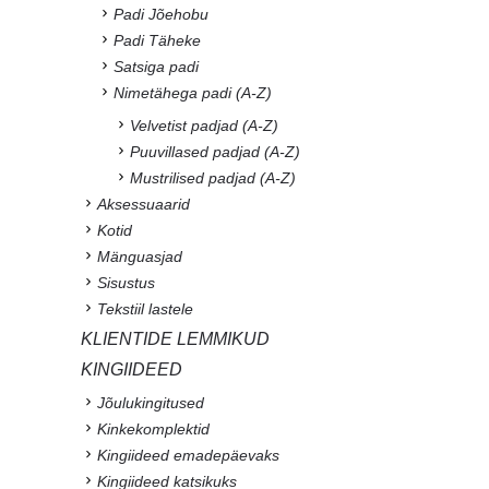
Padi Jõehobu
Padi Täheke
Satsiga padi
Nimetähega padi (A-Z)
Velvetist padjad (A-Z)
Puuvillased padjad (A-Z)
Mustrilised padjad (A-Z)
Aksessuaarid
Kotid
Mänguasjad
Sisustus
Tekstiil lastele
KLIENTIDE LEMMIKUD
KINGIIDEED
Jõulukingitused
Kinkekomplektid
Kingiideed emadepäevaks
Kingiideed katsikuks