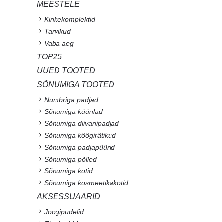
MEESTELE
Kinkekomplektid
Tarvikud
Vaba aeg
TOP25
UUED TOOTED
SÕNUMIGA TOOTED
Numbriga padjad
Sõnumiga küünlad
Sõnumiga diivanipadjad
Sõnumiga köögirätikud
Sõnumiga padjapüürid
Sõnumiga põlled
Sõnumiga kotid
Sõnumiga kosmeetikakotid
AKSESSUAARID
Joogipudelid