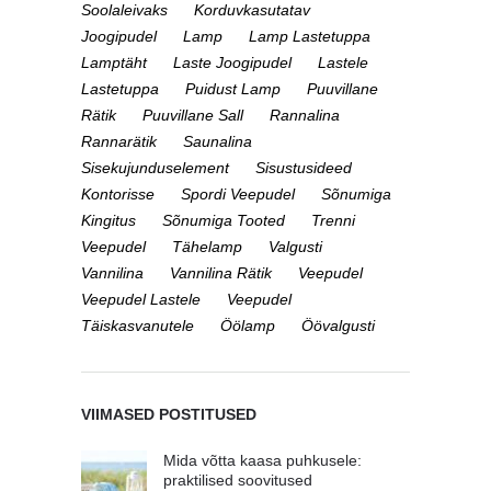
Soolaleivaks
Korduvkasutatav
Joogipudel
Lamp
Lamp Lastetuppa
Lamptäht
Laste Joogipudel
Lastele
Lastetuppa
Puidust Lamp
Puuvillane
Rätik
Puuvillane Sall
Rannalina
Rannarätik
Saunalina
Sisekujunduselement
Sisustusideed
Kontorisse
Spordi Veepudel
Sõnumiga
Kingitus
Sõnumiga Tooted
Trenni
Veepudel
Tähelamp
Valgusti
Vannilina
Vannilina Rätik
Veepudel
Veepudel Lastele
Veepudel
Täiskasvanutele
Öölamp
Öövalgusti
VIIMASED POSTITUSED
Mida võtta kaasa puhkusele:
praktilised soovitused