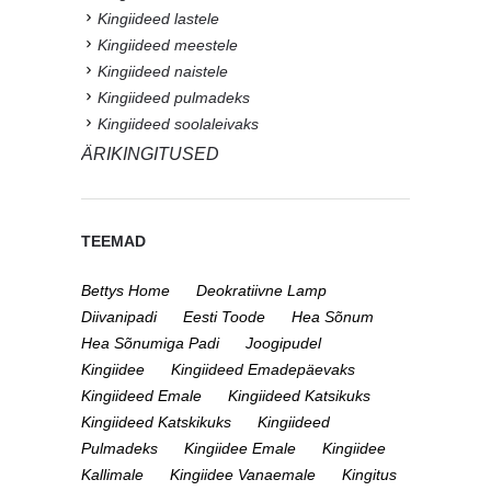
Kingiideed lastele
Kingiideed meestele
Kingiideed naistele
Kingiideed pulmadeks
Kingiideed soolaleivaks
ÄRIKINGITUSED
TEEMAD
Bettys Home
Deokratiivne Lamp
Diivanipadi
Eesti Toode
Hea Sõnum
Hea Sõnumiga Padi
Joogipudel
Kingiidee
Kingiideed Emadepäevaks
Kingiideed Emale
Kingiideed Katsikuks
Kingiideed Katskikuks
Kingiideed
Pulmadeks
Kingiidee Emale
Kingiidee
Kallimale
Kingiidee Vanaemale
Kingitus