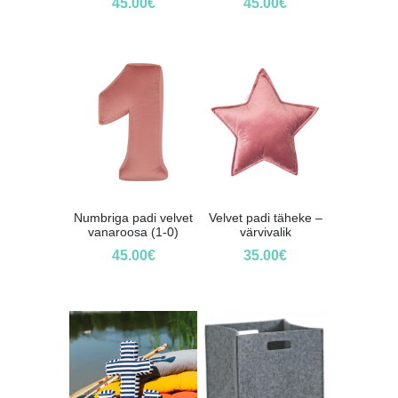
45.00
€
45.00
€
Numbriga padi velvet
Velvet padi täheke –
vanaroosa (1-0)
värvivalik
45.00
€
35.00
€