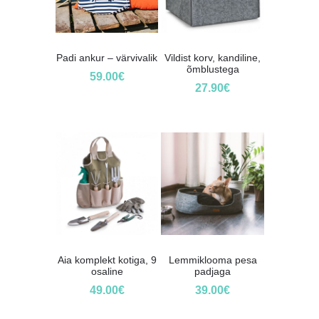
Padi ankur – värvivalik
Vildist korv, kandiline,
õmblustega
59.00
€
27.90
€
Aia komplekt kotiga, 9
Lemmiklooma pesa
osaline
padjaga
49.00
€
39.00
€