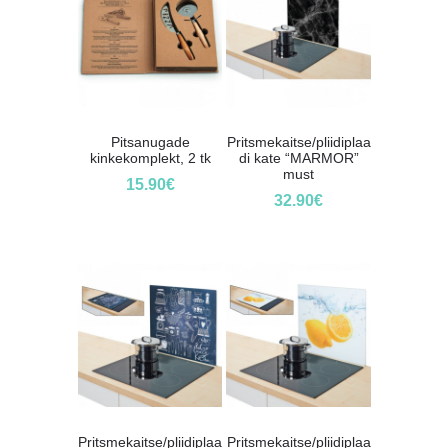
Pitsanugade
Pritsmekaitse/pliidiplaa
kinkekomplekt, 2 tk
di kate “MARMOR”
must
15.90
€
32.90
€
Pritsmekaitse/pliidiplaa
Pritsmekaitse/pliidiplaa