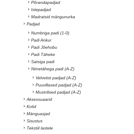
Põrandapadjad
Istepadjad
Madratsid mängunurka
Padjad
Numbriga padi (1-0)
Padi Ankur
Padi Jõehobu
Padi Täheke
Satsiga padi
Nimetähega padi (A-Z)
Velvetist padjad (A-Z)
Puuvillased padjad (A-Z)
Mustrilised padjad (A-Z)
Aksessuaarid
Kotid
Mänguasjad
Sisustus
Tekstiil lastele