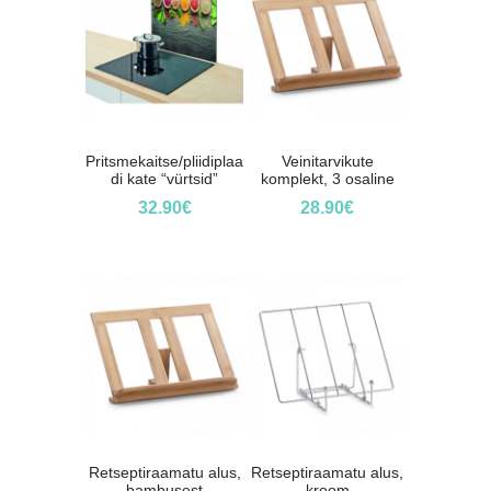
Pritsmekaitse/pliidiplaa
Veinitarvikute
di kate “vürtsid”
komplekt, 3 osaline
32.90
€
28.90
€
Retseptiraamatu alus,
Retseptiraamatu alus,
bambusest
kroom