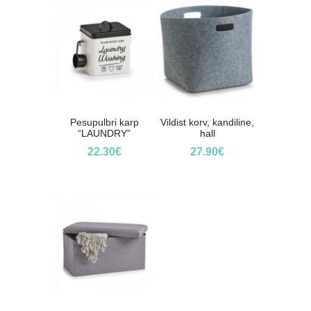
Pesupulbri karp
Vildist korv, kandiline,
“LAUNDRY”
hall
22.30
€
27.90
€