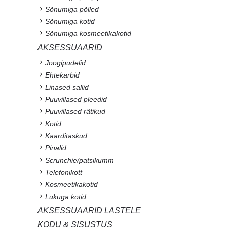
Sõnumiga põlled
Sõnumiga kotid
Sõnumiga kosmeetikakotid
AKSESSUAARID
Joogipudelid
Ehtekarbid
Linased sallid
Puuvillased pleedid
Puuvillased rätikud
Kotid
Kaarditaskud
Pinalid
Scrunchie/patsikumm
Telefonikott
Kosmeetikakotid
Lukuga kotid
AKSESSUAARID LASTELE
KODU & SISUSTUS