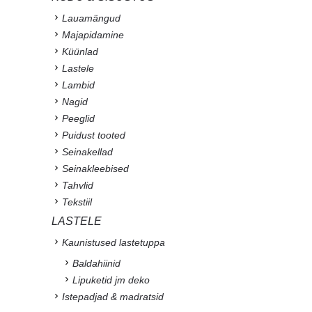
Lauamängud
Majapidamine
Küünlad
Lastele
Lambid
Nagid
Peeglid
Puidust tooted
Seinakellad
Seinakleebised
Tahvlid
Tekstiil
LASTELE
Kaunistused lastetuppa
Baldahiinid
Lipuketid jm deko
Istepadjad & madratsid