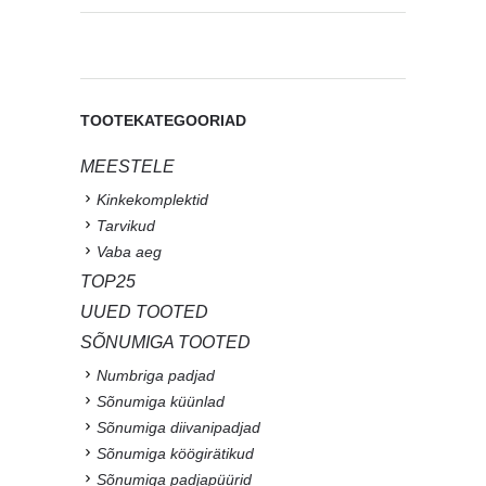
TOOTEKATEGOORIAD
MEESTELE
Kinkekomplektid
Tarvikud
Vaba aeg
TOP25
UUED TOOTED
SÕNUMIGA TOOTED
Numbriga padjad
Sõnumiga küünlad
Sõnumiga diivanipadjad
Sõnumiga köögirätikud
Sõnumiga padjapüürid