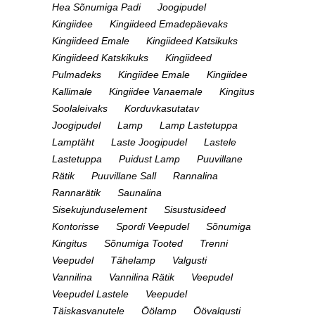
Hea Sõnumiga Padi
Joogipudel
Kingiidee
Kingiideed Emadepäevaks
Kingiideed Emale
Kingiideed Katsikuks
Kingiideed Katskikuks
Kingiideed
Pulmadeks
Kingiidee Emale
Kingiidee
Kallimale
Kingiidee Vanaemale
Kingitus
Soolaleivaks
Korduvkasutatav
Joogipudel
Lamp
Lamp Lastetuppa
Lamptäht
Laste Joogipudel
Lastele
Lastetuppa
Puidust Lamp
Puuvillane
Rätik
Puuvillane Sall
Rannalina
Rannarätik
Saunalina
Sisekujunduselement
Sisustusideed
Kontorisse
Spordi Veepudel
Sõnumiga
Kingitus
Sõnumiga Tooted
Trenni
Veepudel
Tähelamp
Valgusti
Vannilina
Vannilina Rätik
Veepudel
Veepudel Lastele
Veepudel
Täiskasvanutele
Öölamp
Öövalgusti