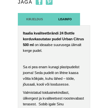
JAGA
KIRJELDUS
LISAINFO
Itaalia kvaliteetbrändi 24 Bottle
korduvkasutatav pudel Urban Citrus
500 ml
on ideaalse suurusega ülimalt
kerge pudel.
Sa ei pea enam kunagi plastpudelist
jooma! Seda pudelit on lihtne kaasa
võtta kõikjale, kuhu lähed – tööle,
jõusaali, kooli või loodusesse.
Valmistatud toiduainekindlast,
ülikergest ja kvaliteetsest roostevabast
terasest. Sobib igale Sinu