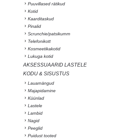
Puuvillased rätikud
Kotid
Kaarditaskud
Pinalid
Scrunchie/patsikumm
Telefonikott
Kosmeetikakotid
Lukuga kotid
AKSESSUAARID LASTELE
KODU & SISUSTUS
Lauamängud
Majapidamine
Küünlad
Lastele
Lambid
Nagid
Peeglid
Puidust tooted