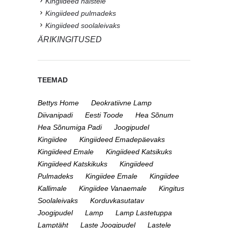
Kingiideed naistele
Kingiideed pulmadeks
Kingiideed soolaleivaks
ÄRIKINGITUSED
TEEMAD
Bettys Home
Deokratiivne Lamp
Diivanipadi
Eesti Toode
Hea Sõnum
Hea Sõnumiga Padi
Joogipudel
Kingiidee
Kingiideed Emadepäevaks
Kingiideed Emale
Kingiideed Katsikuks
Kingiideed Katskikuks
Kingiideed
Pulmadeks
Kingiidee Emale
Kingiidee
Kallimale
Kingiidee Vanaemale
Kingitus
Soolaleivaks
Korduvkasutatav
Joogipudel
Lamp
Lamp Lastetuppa
Lamptäht
Laste Joogipudel
Lastele