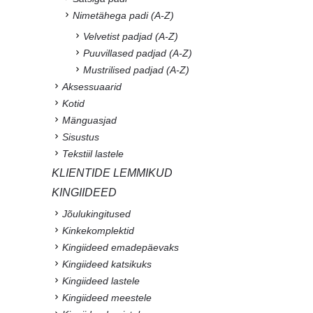
Nimetähega padi (A-Z)
Velvetist padjad (A-Z)
Puuvillased padjad (A-Z)
Mustrilised padjad (A-Z)
Aksessuaarid
Kotid
Mänguasjad
Sisustus
Tekstiil lastele
KLIENTIDE LEMMIKUD
KINGIIDEED
Jõulukingitused
Kinkekomplektid
Kingiideed emadepäevaks
Kingiideed katsikuks
Kingiideed lastele
Kingiideed meestele