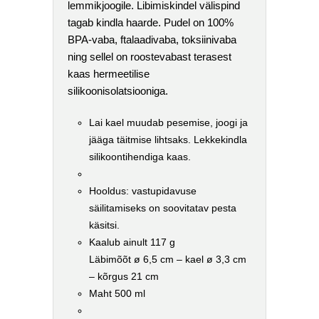
lemmikjoogile. Libimiskindel välispind
tagab kindla haarde. Pudel on 100%
BPA-vaba, ftalaadivaba, toksiinivaba
ning sellel on roostevabast terasest
kaas hermeetilise
silikoonisolatsiooniga.
Lai kael muudab pesemise, joogi ja
jääga täitmise lihtsaks. Lekkekindla
silikoontihendiga kaas.
Hooldus: vastupidavuse
säilitamiseks on soovitatav pesta
käsitsi.
Kaalub ainult 117 g
Läbimõõt ø 6,5 cm – kael ø 3,3 cm
– kõrgus 21 cm
Maht 500 ml