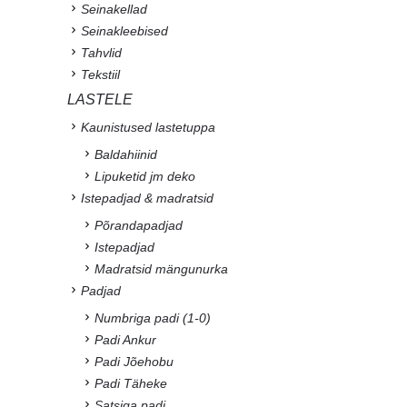
Seinakellad
Seinakleebised
Tahvlid
Tekstiil
LASTELE
Kaunistused lastetuppa
Baldahiinid
Lipuketid jm deko
Istepadjad & madratsid
Põrandapadjad
Istepadjad
Madratsid mängunurka
Padjad
Numbriga padi (1-0)
Padi Ankur
Padi Jõehobu
Padi Täheke
Satsiga padi