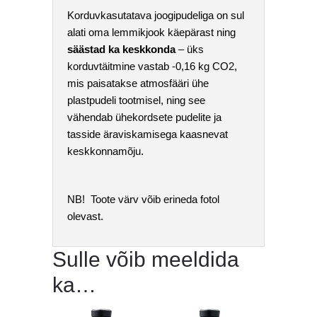
Korduvkasutatava joogipudeliga on sul
alati oma lemmikjook käepärast ning
säästad ka keskkonda
– üks
korduvtäitmine vastab -0,16 kg CO2,
mis paisatakse atmosfääri ühe
plastpudeli tootmisel, ning see
vähendab ühekordsete pudelite ja
tasside äraviskamisega kaasnevat
keskkonnamõju.
NB! Toote värv võib erineda fotol
olevast.
Sulle võib meeldida
ka…