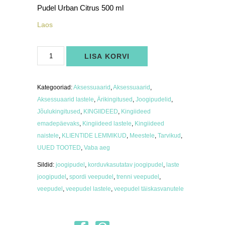
Pudel Urban Citrus 500 ml
Laos
Pudel
LISA KORVI
Urban
Citrus
500
ml
kogus
Kategooriad:
Aksessuaarid
,
Aksessuaarid
,
Aksessuaarid lastele
,
Ärikingitused
,
Joogipudelid
,
Jõulukingitused
,
KINGIIDEED
,
Kingiideed
emadepäevaks
,
Kingiideed lastele
,
Kingiideed
naistele
,
KLIENTIDE LEMMIKUD
,
Meestele
,
Tarvikud
,
UUED TOOTED
,
Vaba aeg
Sildid:
joogipudel
,
korduvkasutatav joogipudel
,
laste
joogipudel
,
spordi veepudel
,
trenni veepudel
,
veepudel
,
veepudel lastele
,
veepudel täiskasvanutele