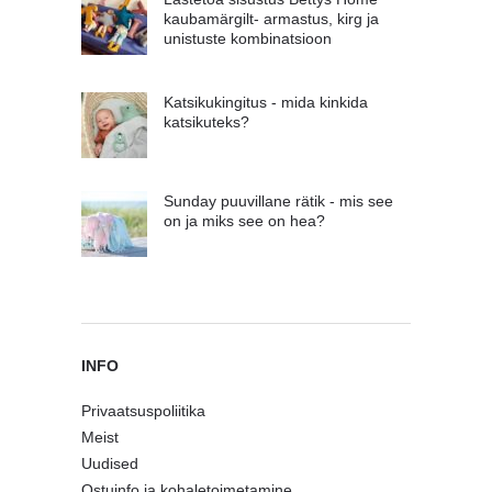
kaubamärgilt- armastus, kirg ja
unistuste kombinatsioon
Katsikukingitus - mida kinkida
katsikuteks?
Sunday puuvillane rätik - mis see
on ja miks see on hea?
INFO
Privaatsuspoliitika
Meist
Uudised
Ostuinfo ja kohaletoimetamine