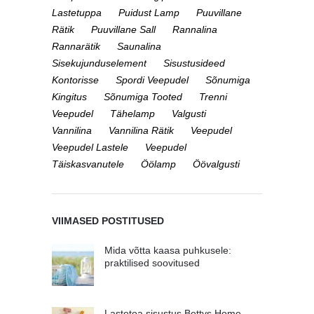
Lastetuppa
Puidust Lamp
Puuvillane
Rätik
Puuvillane Sall
Rannalina
Rannarätik
Saunalina
Sisekujunduselement
Sisustusideed
Kontorisse
Spordi Veepudel
Sõnumiga
Kingitus
Sõnumiga Tooted
Trenni
Veepudel
Tähelamp
Valgusti
Vannilina
Vannilina Rätik
Veepudel
Veepudel Lastele
Veepudel
Täiskasvanutele
Öölamp
Öövalgusti
VIIMASED POSTITUSED
Mida võtta kaasa puhkusele:
praktilised soovitused
Lastetoa sisustus Bettys Home