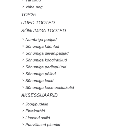
Tarvikud
Vaba aeg
TOP25
UUED TOOTED
SÕNUMIGA TOOTED
Numbriga padjad
Sõnumiga küünlad
Sõnumiga diivanipadjad
Sõnumiga köögirätikud
Sõnumiga padjapüürid
Sõnumiga põlled
Sõnumiga kotid
Sõnumiga kosmeetikakotid
AKSESSUAARID
Joogipudelid
Ehtekarbid
Linased sallid
Puuvillased pleedid