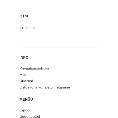
Nagid
Peeglid
Puidust tooted
Seinakellad
Seinakleebised
Tahvlid
Tekstiil
LASTELE
Kaunistused lastetuppa
Baldahiinid
Lipuketid jm deko
Istepadjad & madratsid
Põrandapadjad
Istepadjad
Madratsid mängunurka
Padjad
Numbriga padi (1-0)