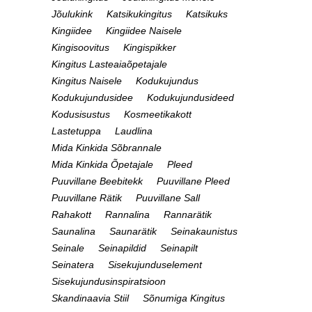
Ehtekarbid
Linased sallid
Puuvillased pleedid
Puuvillased rätikud
Kotid
Kaarditaskud
Pinalid
Scrunchie/patsikumm
Telefonikott
Kosmeetikakotid
Lukuga kotid
AKSESSUAARID LASTELE
KODU & SISUSTUS
Lauamängud
Majapidamine
Küünlad
Lastele
Lambid