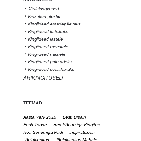
MEESTELE
Kinkekomplektid
Tarvikud
Vaba aeg
TOP25
UUED TOOTED
SÕNUMIGA TOOTED
Numbriga padjad
Sõnumiga küünlad
Sõnumiga diivanipadjad
Sõnumiga köögirätikud
Sõnumiga padjapüürid
Sõnumiga põlled
Sõnumiga kotid
Sõnumiga kosmeetikakotid
AKSESSUAARID
Joogipudelid