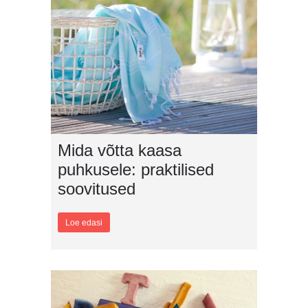
Mida võtta kaasa
puhkusele: praktilised
soovitused
Loe edasi