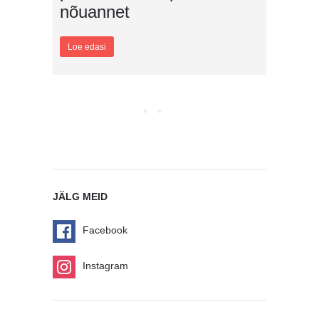
nõuannet
Loe edasi
10 suvist kingiideed
Loe edasi
Kingiideed jõuludeks:
emotsioon on kõige
olulisem!
Loe edasi