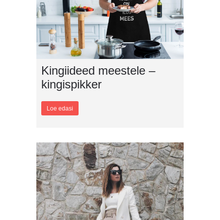
Kingiideed meestele –
kingispikker
Loe edasi