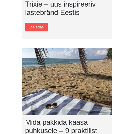
Trixie – uus inspireeriv
lastebränd Eestis
Loe edasi
Mida pakkida kaasa
puhkusele – 9 praktilist