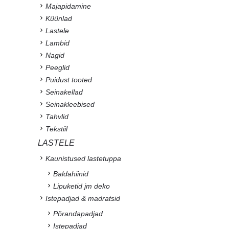
trend, mis vahetab välja
frotee
Loe edasi
Pleed kodus – 7 ideed
Sinu koju
Loe edasi
Kingispikker: mida kinkida
õpetajale?
Loe edasi