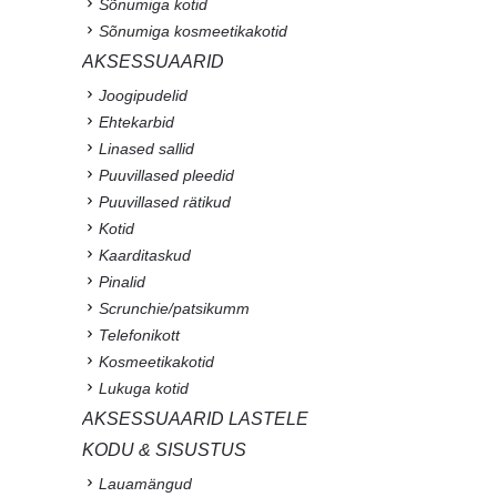
10 kingiideed naistele –
suur kingispikker
Loe edasi
Pleed: sügis-talvine
lemmik sinu kodus
Loe edasi
Puuvillane rannarätik –