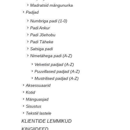
JÄLG MEID
Facebook
Instagram
E-POOD