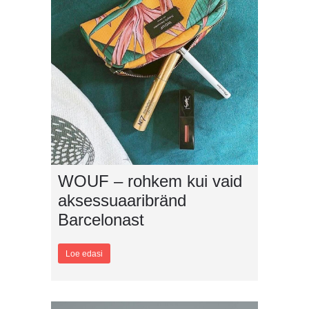
WOUF – rohkem kui vaid
aksessuaaribränd
Barcelonast
Loe edasi