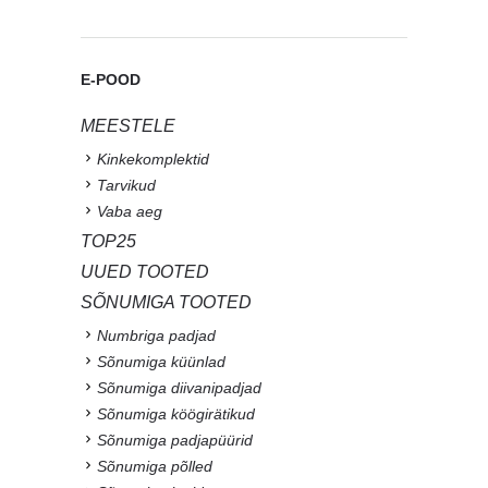
7 kingiideed sõbrapäevaks
– leia perfektne
valentinipäeva kingitus
Loe edasi
12 sügis-talvist kingiideed
Loe edasi
Mida kinkida õpetajale?
Loe edasi