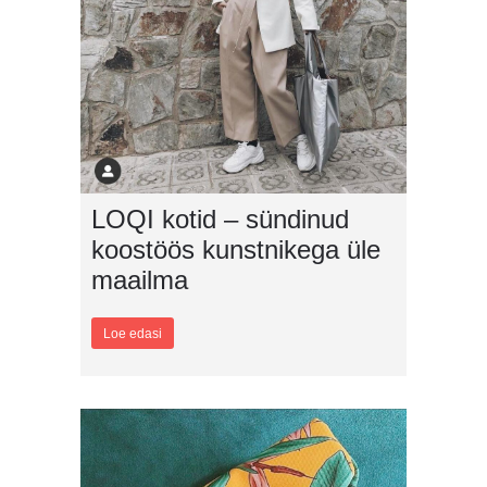
LOQI kotid – sündinud
koostöös kunstnikega üle
maailma
Loe edasi