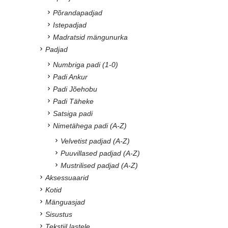
Põrandapadjad
Istepadjad
Madratsid mängunurka
Padjad
Numbriga padi (1-0)
Padi Ankur
Padi Jõehobu
Padi Täheke
Satsiga padi
Nimetähega padi (A-Z)
Velvetist padjad (A-Z)
Puuvillased padjad (A-Z)
Mustrilised padjad (A-Z)
Aksessuaarid
Kotid
Mänguasjad
Sisustus
Tekstiil lastele