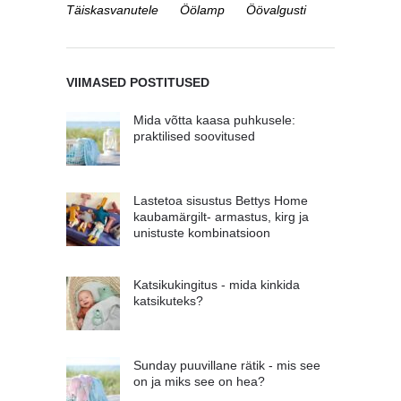
Täiskasvanutele
Öölamp
Öövalgusti
VIIMASED POSTITUSED
Mida võtta kaasa puhkusele:
praktilised soovitused
Lastetoa sisustus Bettys Home
kaubamärgilt- armastus, kirg ja
unistuste kombinatsioon
Katsikukingitus - mida kinkida
katsikuteks?
Sunday puuvillane rätik - mis see
on ja miks see on hea?