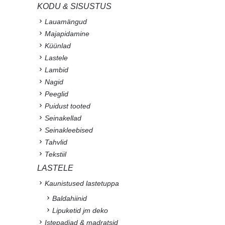
KODU & SISUSTUS
Lauamängud
Majapidamine
Küünlad
Lastele
Lambid
Nagid
Peeglid
Puidust tooted
Seinakellad
Seinakleebised
Tahvlid
Tekstiil
LASTELE
Kaunistused lastetuppa
Baldahiinid
Lipuketid jm deko
Istepadjad & madratsid