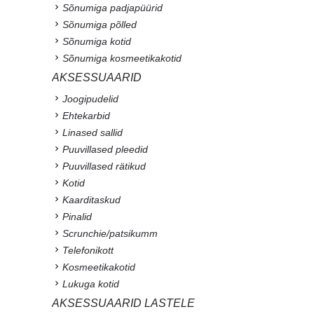
Sõnumiga padjapüürid
Sõnumiga põlled
Sõnumiga kotid
Sõnumiga kosmeetikakotid
AKSESSUAARID
Joogipudelid
Ehtekarbid
Linased sallid
Puuvillased pleedid
Puuvillased rätikud
Kotid
Kaarditaskud
Pinalid
Scrunchie/patsikumm
Telefonikott
Kosmeetikakotid
Lukuga kotid
AKSESSUAARID LASTELE