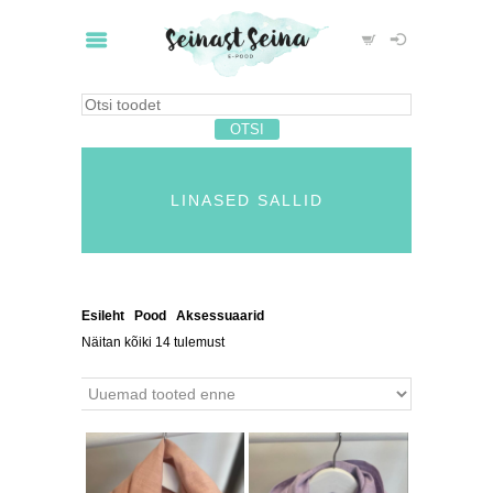
LINASED SALLID
Esileht
/
Pood
/
Aksessuaarid
/ Linased sallid
Näitan kõiki 14 tulemust