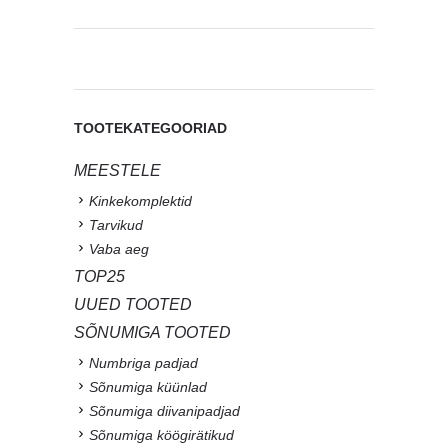
TOOTEKATEGOORIAD
MEESTELE
Kinkekomplektid
Tarvikud
Vaba aeg
TOP25
UUED TOOTED
SÕNUMIGA TOOTED
Numbriga padjad
Sõnumiga küünlad
Sõnumiga diivanipadjad
Sõnumiga köögirätikud