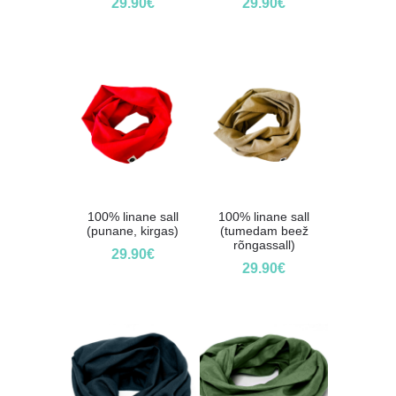
29.90
€
29.90
€
100% linane sall
100% linane sall
(punane, kirgas)
(tumedam beež
rõngassall)
29.90
€
29.90
€