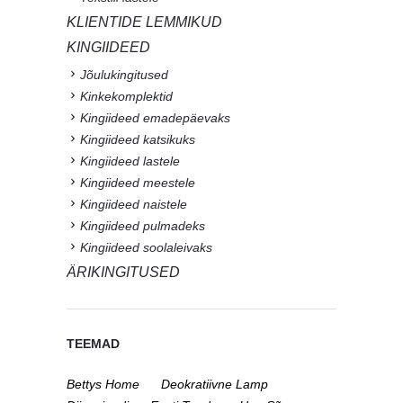
KLIENTIDE LEMMIKUD
KINGIIDEED
Jõulukingitused
Kinkekomplektid
Kingiideed emadepäevaks
Kingiideed katsikuks
Kingiideed lastele
Kingiideed meestele
Kingiideed naistele
Kingiideed pulmadeks
Kingiideed soolaleivaks
ÄRIKINGITUSED
TEEMAD
Bettys Home
Deokratiivne Lamp