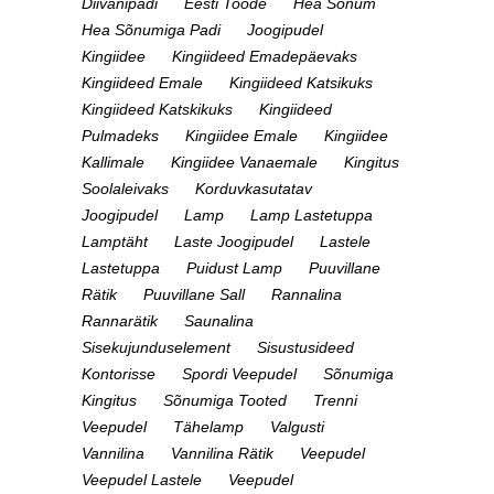
Diivanipadi
Eesti Toode
Hea Sõnum
Hea Sõnumiga Padi
Joogipudel
Kingiidee
Kingiideed Emadepäevaks
Kingiideed Emale
Kingiideed Katsikuks
Kingiideed Katskikuks
Kingiideed
Pulmadeks
Kingiidee Emale
Kingiidee
Kallimale
Kingiidee Vanaemale
Kingitus
Soolaleivaks
Korduvkasutatav
Joogipudel
Lamp
Lamp Lastetuppa
Lamptäht
Laste Joogipudel
Lastele
Lastetuppa
Puidust Lamp
Puuvillane
Rätik
Puuvillane Sall
Rannalina
Rannarätik
Saunalina
Sisekujunduselement
Sisustusideed
Kontorisse
Spordi Veepudel
Sõnumiga
Kingitus
Sõnumiga Tooted
Trenni
Veepudel
Tähelamp
Valgusti
Vannilina
Vannilina Rätik
Veepudel
Veepudel Lastele
Veepudel