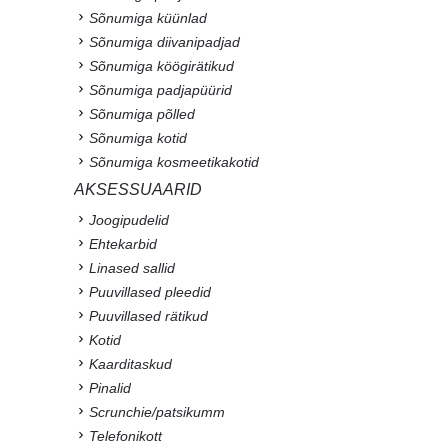
Sõnumiga küünlad
Sõnumiga diivanipadjad
Sõnumiga köögirätikud
Sõnumiga padjapüürid
Sõnumiga põlled
Sõnumiga kotid
Sõnumiga kosmeetikakotid
AKSESSUAARID
Joogipudelid
Ehtekarbid
Linased sallid
Puuvillased pleedid
Puuvillased rätikud
Kotid
Kaarditaskud
Pinalid
Scrunchie/patsikumm
Telefonikott