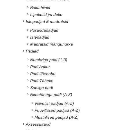
Baldahiinid
Lipuketid jm deko
Istepadjad & madratsid
Põrandapadjad
Istepadjad
Madratsid mängunurka
Padjad
Numbriga padi (1-0)
Padi Ankur
Padi Jõehobu
Padi Täheke
Satsiga padi
Nimetähega padi (A-Z)
Velvetist padjad (A-Z)
Puuvillased padjad (A-Z)
Mustrilised padjad (A-Z)
Aksessuaarid