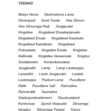
TEEMAD
Bettys Home
Deokratiivne Lamp
Diivanipadi
Eesti Toode
Hea Sõnum
Hea Sõnumiga Padi
Joogipudel
Kingiidee
Kingiideed Emadepäevaks
Kingiideed Emale
Kingiideed Katsikuks
Kingiideed Katskikuks
Kingiideed
Pulmadeks
Kingiidee Emale
Kingiidee
Kallimale
Kingiidee Vanaemale
Kingitus
Soolaleivaks
Korduvkasutatav
Joogipudel
Lamp
Lamp Lastetuppa
Lamptäht
Laste Joogipudel
Lastele
Lastetuppa
Puidust Lamp
Puuvillane
Rätik
Puuvillane Sall
Rannalina
Rannarätik
Saunalina
Sisekujunduselement
Sisustusideed
Kontorisse
Spordi Veepudel
Sõnumiga
Kingitus
Sõnumiga Tooted
Trenni