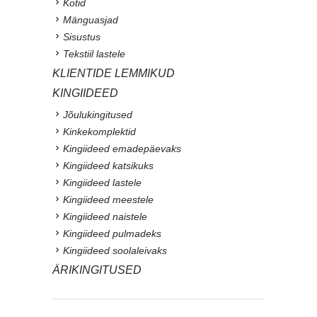
Kotid
Mänguasjad
Sisustus
Tekstiil lastele
KLIENTIDE LEMMIKUD
KINGIIDEED
Jõulukingitused
Kinkekomplektid
Kingiideed emadepäevaks
Kingiideed katsikuks
Kingiideed lastele
Kingiideed meestele
Kingiideed naistele
Kingiideed pulmadeks
Kingiideed soolaleivaks
ÄRIKINGITUSED