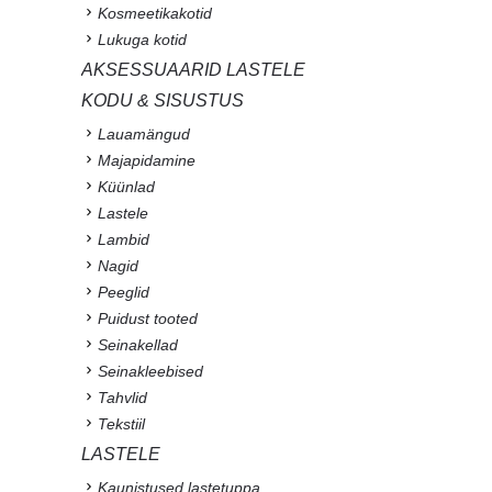
Kosmeetikakotid
Lukuga kotid
AKSESSUAARID LASTELE
KODU & SISUSTUS
Lauamängud
Majapidamine
Küünlad
Lastele
Lambid
Nagid
Peeglid
Puidust tooted
Seinakellad
Seinakleebised
Tahvlid
Tekstiil
LASTELE
Kaunistused lastetuppa