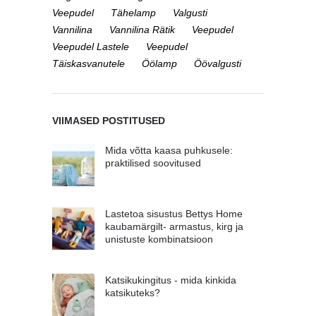
Veepudel
Tähelamp
Valgusti
Vannilina
Vannilina Rätik
Veepudel
Veepudel Lastele
Veepudel
Täiskasvanutele
Öölamp
Öövalgusti
VIIMASED POSTITUSED
Mida võtta kaasa puhkusele:
praktilised soovitused
Lastetoa sisustus Bettys Home
kaubamärgilt- armastus, kirg ja
unistuste kombinatsioon
Katsikukingitus - mida kinkida
katsikuteks?