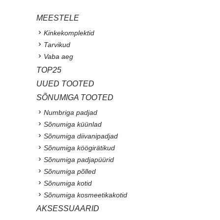
MEESTELE
Kinkekomplektid
Tarvikud
Vaba aeg
TOP25
UUED TOOTED
SÕNUMIGA TOOTED
Numbriga padjad
Sõnumiga küünlad
Sõnumiga diivanipadjad
Sõnumiga köögirätikud
Sõnumiga padjapüürid
Sõnumiga põlled
Sõnumiga kotid
Sõnumiga kosmeetikakotid
AKSESSUAARID