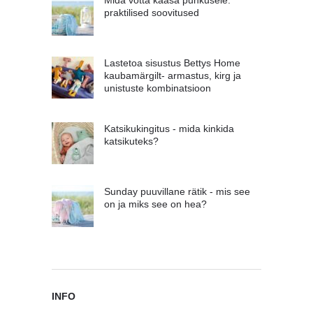
Mida võtta kaasa puhkusele:
praktilised soovitused
Lastetoa sisustus Bettys Home
kaubamärgilt- armastus, kirg ja
unistuste kombinatsioon
Katsikukingitus - mida kinkida
katsikuteks?
Sunday puuvillane rätik - mis see
on ja miks see on hea?
INFO