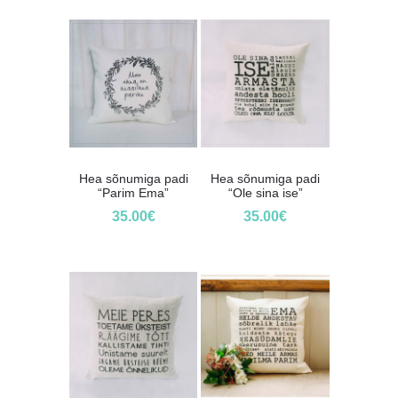
Hea sõnumiga padi
Hea sõnumiga padi
“Parim Ema”
“Ole sina ise”
35.00
€
35.00
€