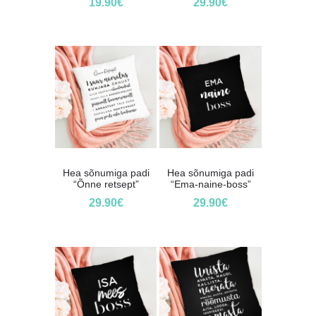
19.90
€
29.90
€
Hea sõnumiga padi
Hea sõnumiga padi
“Õnne retsept”
“Ema-naine-boss”
29.90
€
29.90
€