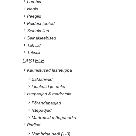
Lambid
Nagid
Peeglid
Puidust tooted
Seinakellad
Seinakleebised
Tahvlid
Tekstiil
LASTELE
Kaunistused lastetuppa
Baldahiinid
Lipuketid jm deko
Istepadjad & madratsid
Põrandapadjad
Istepadjad
Madratsid mängunurka
Padjad
Numbriga padi (1-0)