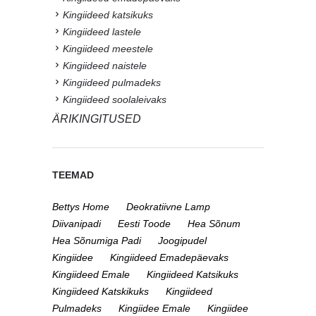
Kingiideed katsikuks
Kingiideed lastele
Kingiideed meestele
Kingiideed naistele
Kingiideed pulmadeks
Kingiideed soolaleivaks
ÄRIKINGITUSED
TEEMAD
Bettys Home
Deokratiivne Lamp
Diivanipadi
Eesti Toode
Hea Sõnum
Hea Sõnumiga Padi
Joogipudel
Kingiidee
Kingiideed Emadepäevaks
Kingiideed Emale
Kingiideed Katsikuks
Kingiideed Katskikuks
Kingiideed
Pulmadeks
Kingiidee Emale
Kingiidee