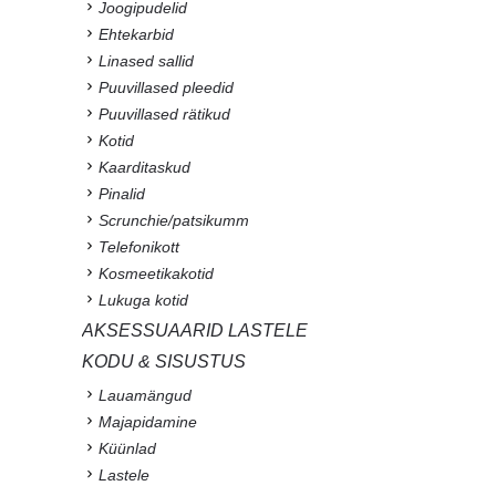
Joogipudelid
Ehtekarbid
Linased sallid
Puuvillased pleedid
Puuvillased rätikud
Kotid
Kaarditaskud
Pinalid
Scrunchie/patsikumm
Telefonikott
Kosmeetikakotid
Lukuga kotid
AKSESSUAARID LASTELE
KODU & SISUSTUS
Lauamängud
Majapidamine
Küünlad
Lastele