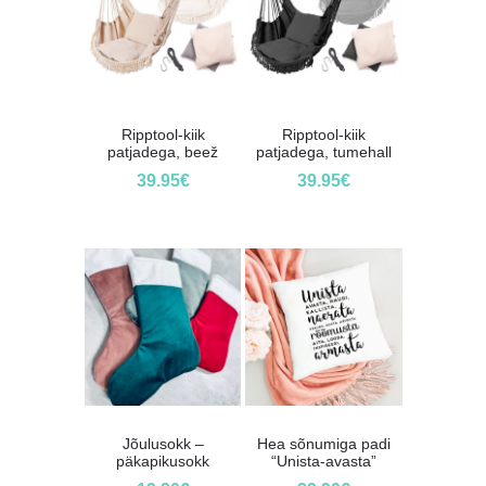
Ripptool-kiik
Ripptool-kiik
patjadega, beež
patjadega, tumehall
39.95
€
39.95
€
Jõulusokk –
Hea sõnumiga padi
päkapikusokk
“Unista-avasta”