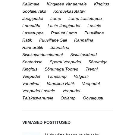
Kallimale
Kingiidee Vanaemale
Kingitus
Soolaleivaks
Korduvkasutatav
Joogipudel
Lamp
Lamp Lastetuppa
Lamptäht
Laste Joogipudel
Lastele
Lastetuppa
Puidust Lamp
Puuvillane
Rätik
Puuvillane Sall
Rannalina
Rannarätik
Saunalina
Sisekujunduselement
Sisustusideed
Kontorisse
Spordi Veepudel
Sõnumiga
Kingitus
Sõnumiga Tooted
Trenni
Veepudel
Tähelamp
Valgusti
Vannilina
Vannilina Rätik
Veepudel
Veepudel Lastele
Veepudel
Täiskasvanutele
Öölamp
Öövalgusti
VIIMASED POSTITUSED