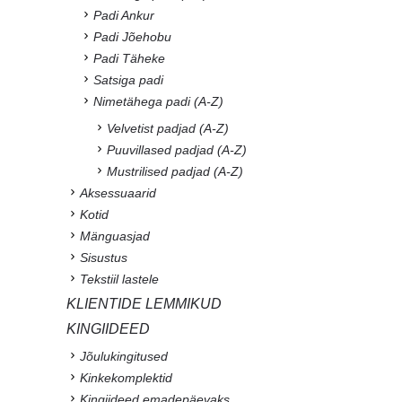
Padi Ankur
Padi Jõehobu
Padi Täheke
Satsiga padi
Nimetähega padi (A-Z)
Velvetist padjad (A-Z)
Puuvillased padjad (A-Z)
Mustrilised padjad (A-Z)
Aksessuaarid
Kotid
Mänguasjad
Sisustus
Tekstiil lastele
KLIENTIDE LEMMIKUD
KINGIIDEED
Jõulukingitused
Kinkekomplektid
Kingiideed emadepäevaks