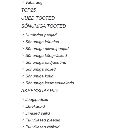
Vaba aeg
TOP25
UUED TOOTED
SÕNUMIGA TOOTED
Numbriga padjad
Sõnumiga küünlad
Sõnumiga diivanipadjad
Sõnumiga köögirätikud
Sõnumiga padjapüürid
Sõnumiga põlled
Sõnumiga kotid
Sõnumiga kosmeetikakotid
AKSESSUAARID
Joogipudelid
Ehtekarbid
Linased sallid
Puuvillased pleedid
Puuvillased rätikud