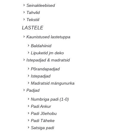
Seinakleebised
Tahvlid
Tekstiil
LASTELE
Kaunistused lastetuppa
Baldahiinid
Lipuketid jm deko
Istepadjad & madratsid
Põrandapadjad
Istepadjad
Madratsid mängunurka
Padjad
Numbriga padi (1-0)
Padi Ankur
Padi Jõehobu
Padi Täheke
Satsiga padi