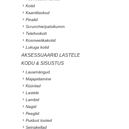
Kotid
Kaarditaskud
Pinalid
Scrunchie/patsikumm
Telefonikott
Kosmeetikakotid
Lukuga kotid
AKSESSUAARID LASTELE
KODU & SISUSTUS
Lauamängud
Majapidamine
Küünlad
Lastele
Lambid
Nagid
Peeglid
Puidust tooted
Seinakellad