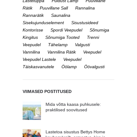
Lastetuppa
Puidust Lamp
Puuvillane
Rätik
Puuvillane Sall
Rannalina
Rannarätik
Saunalina
Sisekujunduselement
Sisustusideed
Kontorisse
Spordi Veepudel
Sõnumiga
Kingitus
Sõnumiga Tooted
Trenni
Veepudel
Tähelamp
Valgusti
Vannilina
Vannilina Rätik
Veepudel
Veepudel Lastele
Veepudel
Täiskasvanutele
Öölamp
Öövalgusti
VIIMASED POSTITUSED
Mida võtta kaasa puhkusele:
praktilised soovitused
Lastetoa sisustus Bettys Home