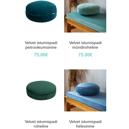
Velvet istumispadi
Velvet istumispadi
petrooleumsinine
mündiroheline
75.00
€
75.00
€
Velvet istumispadi
Velvet istumispadi
roheline
helesinine