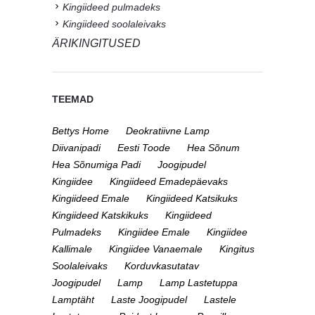
Kingiideed pulmadeks
Kingiideed soolaleivaks
ÄRIKINGITUSED
TEEMAD
Bettys Home
Deokratiivne Lamp
Diivanipadi
Eesti Toode
Hea Sõnum
Hea Sõnumiga Padi
Joogipudel
Kingiidee
Kingiideed Emadepäevaks
Kingiideed Emale
Kingiideed Katsikuks
Kingiideed Katskikuks
Kingiideed
Pulmadeks
Kingiidee Emale
Kingiidee
Kallimale
Kingiidee Vanaemale
Kingitus
Soolaleivaks
Korduvkasutatav
Joogipudel
Lamp
Lamp Lastetuppa
Lamptäht
Laste Joogipudel
Lastele