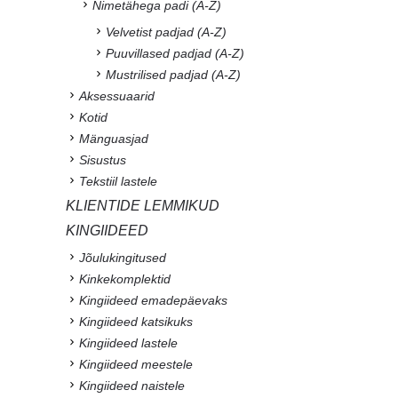
Nimetähega padi (A-Z)
Velvetist padjad (A-Z)
Puuvillased padjad (A-Z)
Mustrilised padjad (A-Z)
Aksessuaarid
Kotid
Mänguasjad
Sisustus
Tekstiil lastele
KLIENTIDE LEMMIKUD
KINGIIDEED
Jõulukingitused
Kinkekomplektid
Kingiideed emadepäevaks
Kingiideed katsikuks
Kingiideed lastele
Kingiideed meestele
Kingiideed naistele