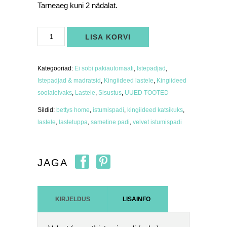
Tarneaeg kuni 2 nädalat.
Velvet
LISA KORVI
istumispadi
veinipunane
kogus
Kategooriad:
Ei sobi pakiautomaati
,
Istepadjad
,
Istepadjad & madratsid
,
Kingiideed lastele
,
Kingiideed
soolaleivaks
,
Lastele
,
Sisustus
,
UUED TOOTED
Sildid:
bettys home
,
istumispadi
,
kingiideed katsikuks
,
lastele
,
lastetuppa
,
sametine padi
,
velvet istumispadi
JAGA
KIRJELDUS
LISAINFO