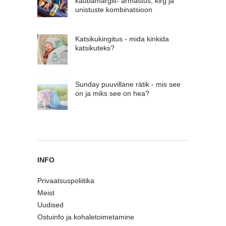
kaubamärgilt- armastus, kirg ja
unistuste kombinatsioon
Katsikukingitus - mida kinkida
katsikuteks?
Sunday puuvillane rätik - mis see
on ja miks see on hea?
INFO
Privaatsuspoliitika
Meist
Uudised
Ostuinfo ja kohaletoimetamine