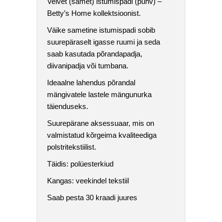
Velvet (samet) istumispadi (puhv) –
Betty’s Home kollektsioonist.
Väike sametine istumispadi sobib
suurepäraselt igasse ruumi ja seda
saab kasutada põrandapadja,
diivanipadja või tumbana.
Ideaalne lahendus põrandal
mängivatele lastele mängunurka
täienduseks.
Suurepärane aksessuaar, mis on
valmistatud kõrgeima kvaliteediga
polstritekstiilist.
Täidis: polüesterkiud
Kangas: veekindel tekstiil
Saab pesta 30 kraadi juures