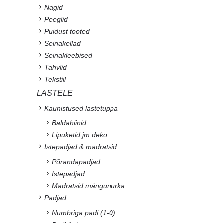
Nagid
Peeglid
Puidust tooted
Seinakellad
Seinakleebised
Tahvlid
Tekstiil
LASTELE
Kaunistused lastetuppa
Baldahiinid
Lipuketid jm deko
Istepadjad & madratsid
Põrandapadjad
Istepadjad
Madratsid mängunurka
Padjad
Numbriga padi (1-0)