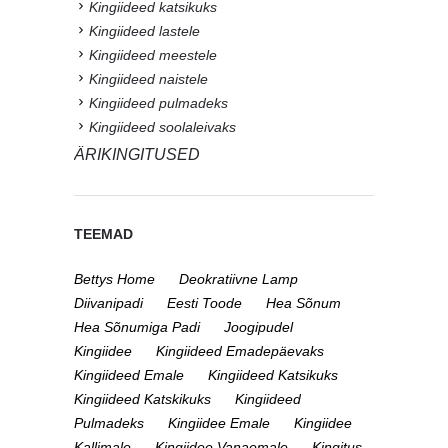
Kingiideed katsikuks
Kingiideed lastele
Kingiideed meestele
Kingiideed naistele
Kingiideed pulmadeks
Kingiideed soolaleivaks
ÄRIKINGITUSED
TEEMAD
Bettys Home
Deokratiivne Lamp
Diivanipadi
Eesti Toode
Hea Sõnum
Hea Sõnumiga Padi
Joogipudel
Kingiidee
Kingiideed Emadepäevaks
Kingiideed Emale
Kingiideed Katsikuks
Kingiideed Katskikuks
Kingiideed
Pulmadeks
Kingiidee Emale
Kingiidee
Kallimale
Kingiidee Vanaemale
Kingitus