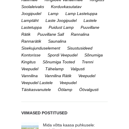
Soolaleivaks
Korduvkasutatav
Joogipudel
Lamp
Lamp Lastetuppa
Lamptäht
Laste Joogipudel
Lastele
Lastetuppa
Puidust Lamp
Puuvillane
Rätik
Puuvillane Sall
Rannalina
Rannarätik
Saunalina
Sisekujunduselement
Sisustusideed
Kontorisse
Spordi Veepudel
Sõnumiga
Kingitus
Sõnumiga Tooted
Trenni
Veepudel
Tähelamp
Valgusti
Vannilina
Vannilina Rätik
Veepudel
Veepudel Lastele
Veepudel
Täiskasvanutele
Öölamp
Öövalgusti
VIIMASED POSTITUSED
Mida võtta kaasa puhkusele: