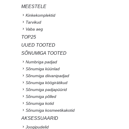
MEESTELE
Kinkekomplektid
Tarvikud
Vaba aeg
TOP25
UUED TOOTED
SÕNUMIGA TOOTED
Numbriga padjad
Sõnumiga küünlad
Sõnumiga diivanipadjad
Sõnumiga köögirätikud
Sõnumiga padjapüürid
Sõnumiga põlled
Sõnumiga kotid
Sõnumiga kosmeetikakotid
AKSESSUAARID
Joogipudelid