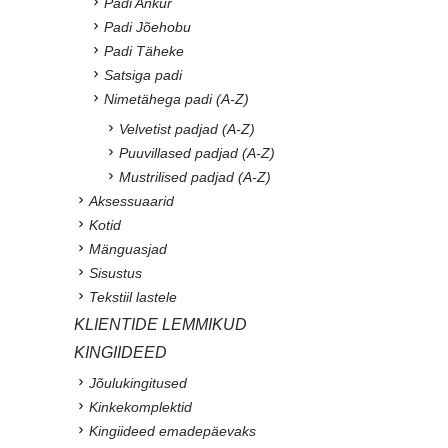
Padi Ankur
Padi Jõehobu
Padi Täheke
Satsiga padi
Nimetähega padi (A-Z)
Velvetist padjad (A-Z)
Puuvillased padjad (A-Z)
Mustrilised padjad (A-Z)
Aksessuaarid
Kotid
Mänguasjad
Sisustus
Tekstiil lastele
KLIENTIDE LEMMIKUD
KINGIIDEED
Jõulukingitused
Kinkekomplektid
Kingiideed emadepäevaks