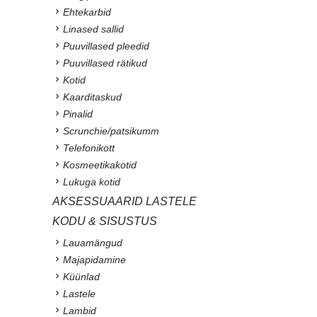
Ehtekarbid
Linased sallid
Puuvillased pleedid
Puuvillased rätikud
Kotid
Kaarditaskud
Pinalid
Scrunchie/patsikumm
Telefonikott
Kosmeetikakotid
Lukuga kotid
AKSESSUAARID LASTELE
KODU & SISUSTUS
Lauamängud
Majapidamine
Küünlad
Lastele
Lambid