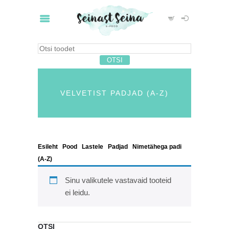
VELVETIST PADJAD (A-Z)
Esileht
/
Pood
/
Lastele
/
Padjad
/
Nimetähega padi
(A-Z)
/ Velvetist padjad (A-Z)
Sinu valikutele vastavaid tooteid
ei leidu.
OTSI