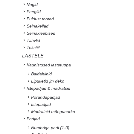
Nagid
Peeglid
Puidust tooted
Seinakellad
Seinakleebised
Tahvlid
Tekstiil
LASTELE
Kaunistused lastetuppa
Baldahiinid
Lipuketid jm deko
Istepadjad & madratsid
Põrandapadjad
Istepadjad
Madratsid mängunurka
Padjad
Numbriga padi (1-0)