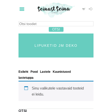
LIPUKETID JM DEKO
Esileht
/
Pood
/
Lastele
/
Kaunistused
lastetuppa
/ Lipuketid jm deko
Sinu valikutele vastavaid tooteid
ei leidu.
OTSI