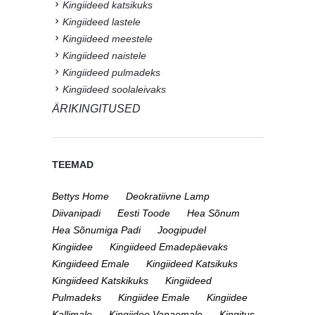
Kingiideed katsikuks
Kingiideed lastele
Kingiideed meestele
Kingiideed naistele
Kingiideed pulmadeks
Kingiideed soolaleivaks
ÄRIKINGITUSED
TEEMAD
Bettys Home
Deokratiivne Lamp
Diivanipadi
Eesti Toode
Hea Sõnum
Hea Sõnumiga Padi
Joogipudel
Kingiidee
Kingiideed Emadepäevaks
Kingiideed Emale
Kingiideed Katsikuks
Kingiideed Katskikuks
Kingiideed
Pulmadeks
Kingiidee Emale
Kingiidee
Kallimale
Kingiidee Vanaemale
Kingitus