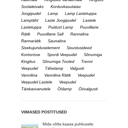
Soolaleivaks
Korduvkasutatav
Joogipudel
Lamp
Lamp Lastetuppa
Lamptäht
Laste Joogipudel
Lastele
Lastetuppa
Puidust Lamp
Puuvillane
Rätik
Puuvillane Sall
Rannalina
Rannarätik
Saunalina
Sisekujunduselement
Sisustusideed
Kontorisse
Spordi Veepudel
Sõnumiga
Kingitus
Sõnumiga Tooted
Trenni
Veepudel
Tähelamp
Valgusti
Vannilina
Vannilina Rätik
Veepudel
Veepudel Lastele
Veepudel
Täiskasvanutele
Öölamp
Öövalgusti
VIIMASED POSTITUSED
Mida võtta kaasa puhkusele: