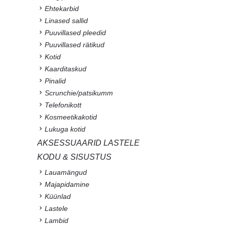
Ehtekarbid
Linased sallid
Puuvillased pleedid
Puuvillased rätikud
Kotid
Kaarditaskud
Pinalid
Scrunchie/patsikumm
Telefonikott
Kosmeetikakotid
Lukuga kotid
AKSESSUAARID LASTELE
KODU & SISUSTUS
Lauamängud
Majapidamine
Küünlad
Lastele
Lambid