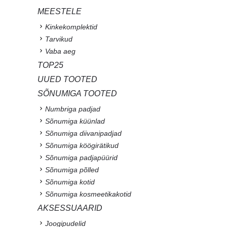
MEESTELE
Kinkekomplektid
Tarvikud
Vaba aeg
TOP25
UUED TOOTED
SÕNUMIGA TOOTED
Numbriga padjad
Sõnumiga küünlad
Sõnumiga diivanipadjad
Sõnumiga köögirätikud
Sõnumiga padjapüürid
Sõnumiga põlled
Sõnumiga kotid
Sõnumiga kosmeetikakotid
AKSESSUAARID
Joogipudelid