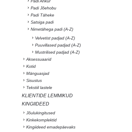
Padi Ankur
Padi Jõehobu
Padi Täheke
Satsiga padi
Nimetähega padi (A-Z)
Velvetist padjad (A-Z)
Puuvillased padjad (A-Z)
Mustrilised padjad (A-Z)
Aksessuaarid
Kotid
Mänguasjad
Sisustus
Tekstiil lastele
KLIENTIDE LEMMIKUD
KINGIIDEED
Jõulukingitused
Kinkekomplektid
Kingiideed emadepäevaks