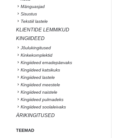
Mänguasjad
Sisustus
Tekstiil lastele
KLIENTIDE LEMMIKUD
KINGIIDEED
Jõulukingitused
Kinkekomplektid
Kingiideed emadepäevaks
Kingiideed katsikuks
Kingiideed lastele
Kingiideed meestele
Kingiideed naistele
Kingiideed pulmadeks
Kingiideed soolaleivaks
ÄRIKINGITUSED
TEEMAD