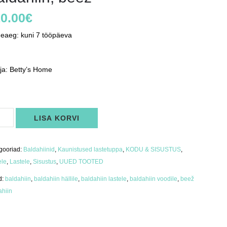
0.00
€
neaeg: kuni 7 tööpäeva
ja: Betty’s Home
ahiin,
LISA KORVI
ž
us
gooriad:
Baldahiinid
,
Kaunistused lastetuppa
,
KODU & SISUSTUS
,
ele
,
Lastele
,
Sisustus
,
UUED TOOTED
d:
baldahiin
,
baldahiin hällile
,
baldahiin lastele
,
baldahiin voodile
,
beež
ahiin