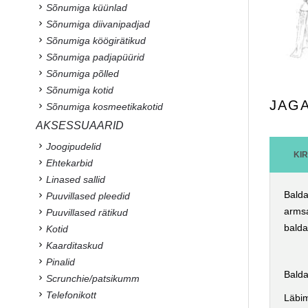
Sõnumiga küünlad
Sõnumiga diivanipadjad
Sõnumiga köögirätikud
Sõnumiga padjapüürid
Sõnumiga põlled
Sõnumiga kotid
JAG
Sõnumiga kosmeetikakotid
AKSESSUAARID
Joogipudelid
KI
Ehtekarbid
Linased sallid
Balda
Puuvillased pleedid
armsa
Puuvillased rätikud
balda
Kotid
Kaarditaskud
Pinalid
Balda
Scrunchie/patsikumm
Telefonikott
Läbim