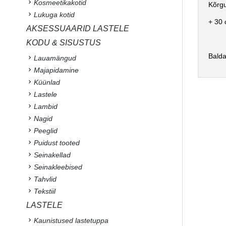
Kosmeetikakotid
Kõrgu
Lukuga kotid
+ 30 
AKSESSUAARID LASTELE
KODU & SISUSTUS
Balda
Lauamängud
Majapidamine
Küünlad
Lastele
Lambid
Nagid
Peeglid
Puidust tooted
Seinakellad
Seinakleebised
Tahvlid
Tekstiil
LASTELE
Kaunistused lastetuppa