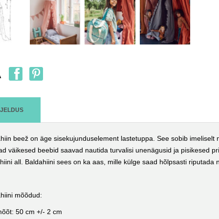
A
RJELDUS
hiin beež on äge sisekujunduselement lastetuppa. See sobib imeliselt nii
d väikesed beebid saavad nautida turvalisi unenägusid ja pisikesed print
hiini all. Baldahiini sees on ka aas, mille külge saad hõlpsasti riputada nii
hiini mõõdud:
õõt: 50 cm +/- 2 cm