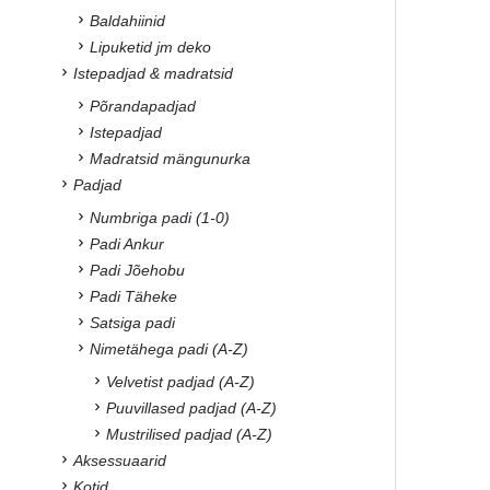
Baldahiinid
Lipuketid jm deko
Istepadjad & madratsid
Põrandapadjad
Istepadjad
Madratsid mängunurka
Padjad
Numbriga padi (1-0)
Padi Ankur
Padi Jõehobu
Padi Täheke
Satsiga padi
Nimetähega padi (A-Z)
Velvetist padjad (A-Z)
Puuvillased padjad (A-Z)
Mustrilised padjad (A-Z)
Aksessuaarid
Kotid