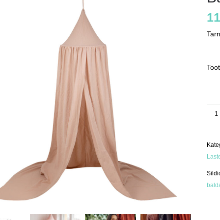
11
Tar
Toot
Bald
bee
kog
Kate
Last
Sildi
bald