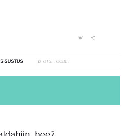
 SISUSTUS
aldahiin, beež