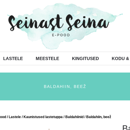
LASTELE
MEESTELE
KINGITUSED
KODU &
BALDAHIIN, BEEŽ
ood
/
Lastele
/
Kaunistused lastetuppa
/
Baldahiinid
/ Baldahiin, beež
B