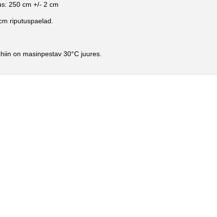
s: 250 cm +/- 2 cm
cm riputuspaelad.
hiin on masinpestav 30°C juures.