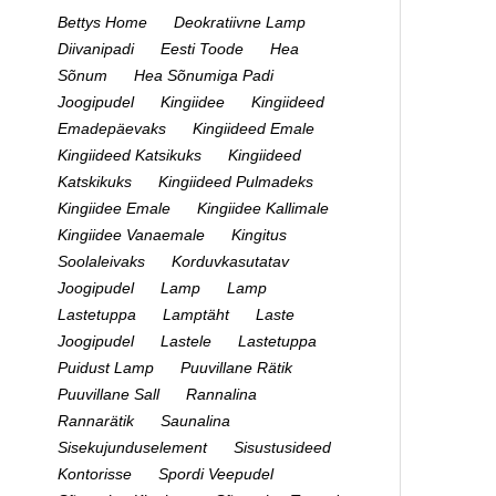
Bettys Home
Deokratiivne Lamp
Diivanipadi
Eesti Toode
Hea
Sõnum
Hea Sõnumiga Padi
Joogipudel
Kingiidee
Kingiideed
Emadepäevaks
Kingiideed Emale
Kingiideed Katsikuks
Kingiideed
Katskikuks
Kingiideed Pulmadeks
Kingiidee Emale
Kingiidee Kallimale
Kingiidee Vanaemale
Kingitus
Soolaleivaks
Korduvkasutatav
Joogipudel
Lamp
Lamp
Lastetuppa
Lamptäht
Laste
Joogipudel
Lastele
Lastetuppa
Puidust Lamp
Puuvillane Rätik
Puuvillane Sall
Rannalina
Rannarätik
Saunalina
Sisekujunduselement
Sisustusideed
Kontorisse
Spordi Veepudel