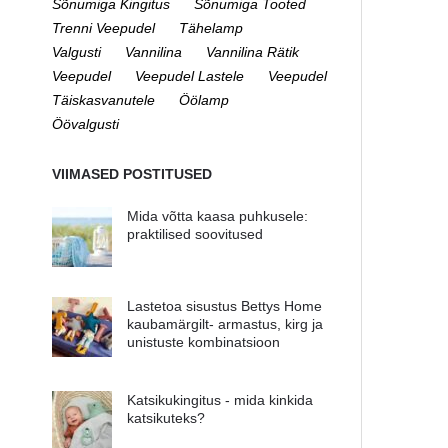
Sõnumiga Kingitus
Sõnumiga Tooted
Trenni Veepudel
Tähelamp
Valgusti
Vannilina
Vannilina Rätik
Veepudel
Veepudel Lastele
Veepudel
Täiskasvanutele
Öölamp
Öövalgusti
VIIMASED POSTITUSED
Mida võtta kaasa puhkusele:
praktilised soovitused
Lastetoa sisustus Bettys Home
kaubamärgilt- armastus, kirg ja
unistuste kombinatsioon
Katsikukingitus - mida kinkida
katsikuteks?