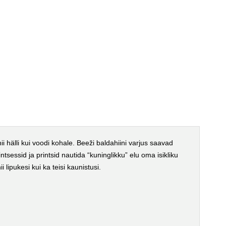
 hälli kui voodi kohale. Beeži baldahiini varjus saavad
sessid ja printsid nautida “kuninglikku” elu oma isikliku
 lipukesi kui ka teisi kaunistusi.