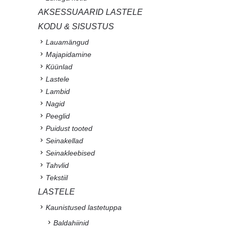
AKSESSUAARID LASTELE
KODU & SISUSTUS
Lauamängud
Majapidamine
Küünlad
Lastele
Lambid
Nagid
Peeglid
Puidust tooted
Seinakellad
Seinakleebised
Tahvlid
Tekstiil
LASTELE
Kaunistused lastetuppa
Baldahiinid