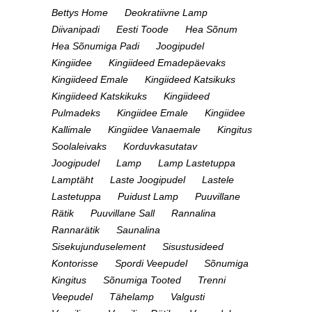
Bettys Home
Deokratiivne Lamp
Diivanipadi
Eesti Toode
Hea Sõnum
Hea Sõnumiga Padi
Joogipudel
Kingiidee
Kingiideed Emadepäevaks
Kingiideed Emale
Kingiideed Katsikuks
Kingiideed Katskikuks
Kingiideed
Pulmadeks
Kingiidee Emale
Kingiidee
Kallimale
Kingiidee Vanaemale
Kingitus
Soolaleivaks
Korduvkasutatav
Joogipudel
Lamp
Lamp Lastetuppa
Lamptäht
Laste Joogipudel
Lastele
Lastetuppa
Puidust Lamp
Puuvillane
Rätik
Puuvillane Sall
Rannalina
Rannarätik
Saunalina
Sisekujunduselement
Sisustusideed
Kontorisse
Spordi Veepudel
Sõnumiga
Kingitus
Sõnumiga Tooted
Trenni
Veepudel
Tähelamp
Valgusti