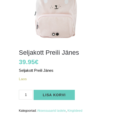
Seljakott Preili Jänes
39.95
€
Seljakott Preili Jänes
Laos
Seljakott
LISA KORVI
Preili
Jänes
kogus
Kategooriad:
Aksessuaarid lastele
,
Kingiideed