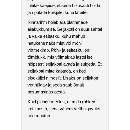
lühike käepide, et seda hõlpsasti hoida
ja riputada kõikjale, kuhu lähete.
Rinnarihm hoiab ära õlarihmade
allakukkumise. Seljakotil on suur sahtel
ja väike esitasku, kuhu mahub
natukene näksimist või mõni
võtmekimp. Põhi- ja esitaskul on
tõmblukk, mis võimaldab lastel ise
hõlpsasti seljakotti avada ja sulgeda. Et
seljakotti mitte kaotada, on koti
siseküljel nimesilt. Lisaks on seljakott
vetthülgav ja seda saab õrnalt
pesumasinas pesta.
Kuid pidage meeles, et mida rohkem
kotti pesta, seda vähem vetthülgavaks
see muutub.