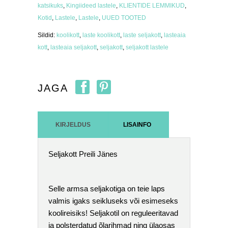
katsikuks
,
Kingiideed lastele
,
KLIENTIDE LEMMIKUD
,
Kotid
,
Lastele
,
Lastele
,
UUED TOOTED
Sildid:
koolikott
,
laste koolikott
,
laste seljakott
,
lasteaia
kott
,
lasteaia seljakott
,
seljakott
,
seljakott lastele
JAGA
KIRJELDUS
LISAINFO
Seljakott Preili Jänes
Selle armsa seljakotiga on teie laps
valmis igaks seikluseks või esimeseks
koolireisiks! Seljakotil on reguleeritavad
ja polsterdatud õlarihmad ning ülaosas