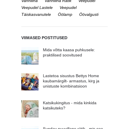
Vannilina
Vannilina Rätik
Veepudel
Veepudel Lastele
Veepudel
Täiskasvanutele
Öölamp
Öövalgusti
VIIMASED POSTITUSED
Mida võtta kaasa puhkusele:
praktilised soovitused
Lastetoa sisustus Bettys Home
kaubamärgilt- armastus, kirg ja
unistuste kombinatsioon
Katsikukingitus - mida kinkida
katsikuteks?
Sunday puuvillane rätik - mis see