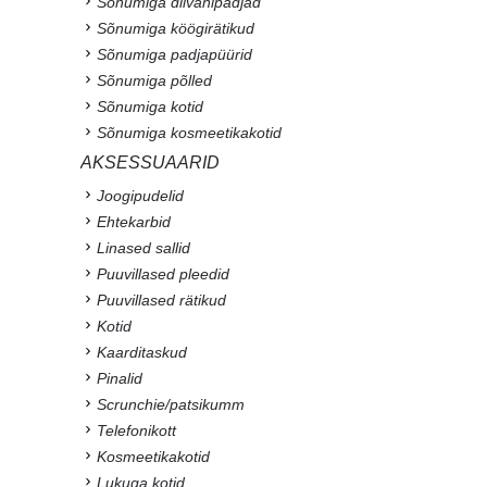
Sõnumiga diivanipadjad
Sõnumiga köögirätikud
Sõnumiga padjapüürid
Sõnumiga põlled
Sõnumiga kotid
Sõnumiga kosmeetikakotid
AKSESSUAARID
Joogipudelid
Ehtekarbid
Linased sallid
Puuvillased pleedid
Puuvillased rätikud
Kotid
Kaarditaskud
Pinalid
Scrunchie/patsikumm
Telefonikott
Kosmeetikakotid
Lukuga kotid