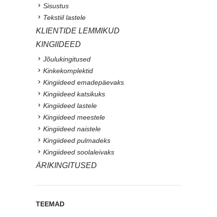
Sisustus
Tekstiil lastele
KLIENTIDE LEMMIKUD
KINGIIDEED
Jõulukingitused
Kinkekomplektid
Kingiideed emadepäevaks
Kingiideed katsikuks
Kingiideed lastele
Kingiideed meestele
Kingiideed naistele
Kingiideed pulmadeks
Kingiideed soolaleivaks
ÄRIKINGITUSED
TEEMAD