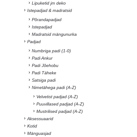
Lipuketid jm deko
Istepadjad & madratsid
Põrandapadjad
Istepadjad
Madratsid mängunurka
Padjad
Numbriga padi (1-0)
Padi Ankur
Padi Jõehobu
Padi Täheke
Satsiga padi
Nimetähega padi (A-Z)
Velvetist padjad (A-Z)
Puuvillased padjad (A-Z)
Mustrilised padjad (A-Z)
Aksessuaarid
Kotid
Mänguasjad