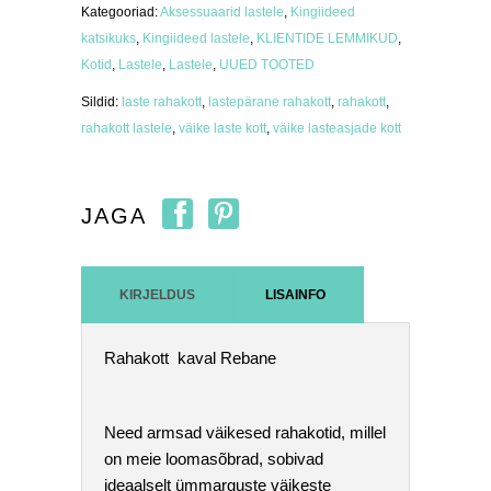
Kategooriad:
Aksessuaarid lastele
,
Kingiideed
katsikuks
,
Kingiideed lastele
,
KLIENTIDE LEMMIKUD
,
Kotid
,
Lastele
,
Lastele
,
UUED TOOTED
Sildid:
laste rahakott
,
lastepärane rahakott
,
rahakott
,
rahakott lastele
,
väike laste kott
,
väike lasteasjade kott
JAGA
KIRJELDUS
LISAINFO
Rahakott kaval Rebane
Need armsad väikesed rahakotid, millel
on meie loomasõbrad, sobivad
ideaalselt ümmarguste väikeste