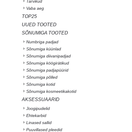
Tarvikud
Vaba aeg
TOP25
UUED TOOTED
SÕNUMIGA TOOTED
Numbriga padjad
Sõnumiga küünlad
Sõnumiga diivanipadjad
Sõnumiga köögirätikud
Sõnumiga padjapüürid
Sõnumiga põlled
Sõnumiga kotid
Sõnumiga kosmeetikakotid
AKSESSUAARID
Joogipudelid
Ehtekarbid
Linased sallid
Puuvillased pleedid