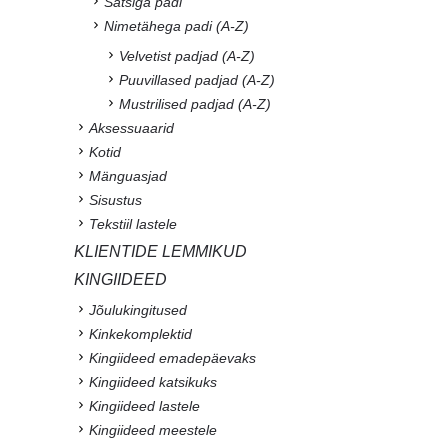
Satsiga padi
Nimetähega padi (A-Z)
Velvetist padjad (A-Z)
Puuvillased padjad (A-Z)
Mustrilised padjad (A-Z)
Aksessuaarid
Kotid
Mänguasjad
Sisustus
Tekstiil lastele
KLIENTIDE LEMMIKUD
KINGIIDEED
Jõulukingitused
Kinkekomplektid
Kingiideed emadepäevaks
Kingiideed katsikuks
Kingiideed lastele
Kingiideed meestele