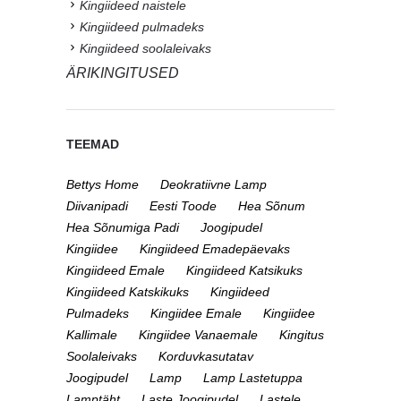
Kingiideed naistele
Kingiideed pulmadeks
Kingiideed soolaleivaks
ÄRIKINGITUSED
TEEMAD
Bettys Home
Deokratiivne Lamp
Diivanipadi
Eesti Toode
Hea Sõnum
Hea Sõnumiga Padi
Joogipudel
Kingiidee
Kingiideed Emadepäevaks
Kingiideed Emale
Kingiideed Katsikuks
Kingiideed Katskikuks
Kingiideed
Pulmadeks
Kingiidee Emale
Kingiidee
Kallimale
Kingiidee Vanaemale
Kingitus
Soolaleivaks
Korduvkasutatav
Joogipudel
Lamp
Lamp Lastetuppa
Lamptäht
Laste Joogipudel
Lastele