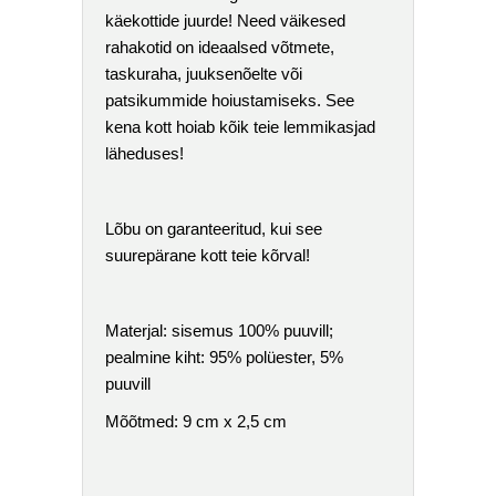
käekottide juurde! Need väikesed
rahakotid on ideaalsed võtmete,
taskuraha, juuksenõelte või
patsikummide hoiustamiseks. See
kena kott hoiab kõik teie lemmikasjad
läheduses!
Lõbu on garanteeritud, kui see
suurepärane kott teie kõrval!
Materjal: sisemus 100% puuvill;
pealmine kiht: 95% polüester, 5%
puuvill
Mõõtmed: 9 cm x 2,5 cm