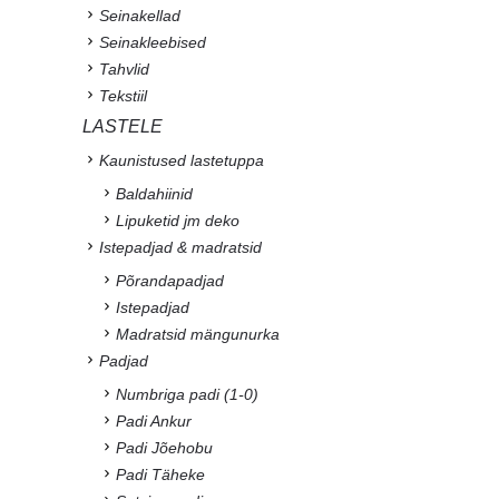
Seinakellad
Seinakleebised
Tahvlid
Tekstiil
LASTELE
Kaunistused lastetuppa
Baldahiinid
Lipuketid jm deko
Istepadjad & madratsid
Põrandapadjad
Istepadjad
Madratsid mängunurka
Padjad
Numbriga padi (1-0)
Padi Ankur
Padi Jõehobu
Padi Täheke