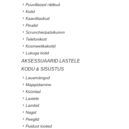
Puuvillased rätikud
Kotid
Kaarditaskud
Pinalid
Scrunchie/patsikumm
Telefonikott
Kosmeetikakotid
Lukuga kotid
AKSESSUAARID LASTELE
KODU & SISUSTUS
Lauamängud
Majapidamine
Küünlad
Lastele
Lambid
Nagid
Peeglid
Puidust tooted