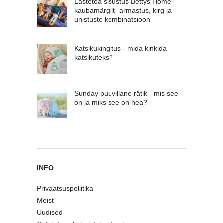
Lastetoa sisustus Bettys Home
kaubamärgilt- armastus, kirg ja
unistuste kombinatsioon
Katsikukingitus - mida kinkida
katsikuteks?
Sunday puuvillane rätik - mis see
on ja miks see on hea?
INFO
Privaatsuspoliitika
Meist
Uudised