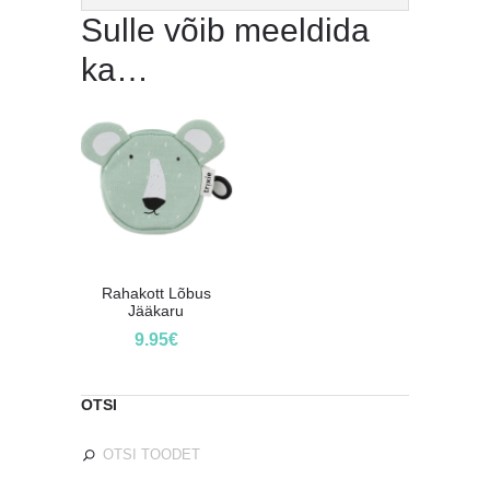
Sulle võib meeldida
ka…
Rahakott Lõbus
Jääkaru
9.95
€
OTSI