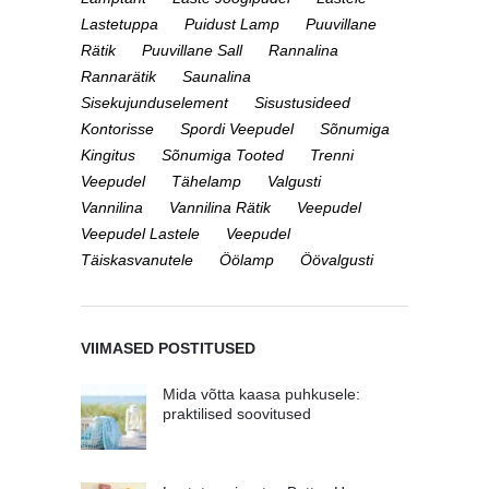
Lastetuppa
Puidust Lamp
Puuvillane
Rätik
Puuvillane Sall
Rannalina
Rannarätik
Saunalina
Sisekujunduselement
Sisustusideed
Kontorisse
Spordi Veepudel
Sõnumiga
Kingitus
Sõnumiga Tooted
Trenni
Veepudel
Tähelamp
Valgusti
Vannilina
Vannilina Rätik
Veepudel
Veepudel Lastele
Veepudel
Täiskasvanutele
Öölamp
Öövalgusti
VIIMASED POSTITUSED
Mida võtta kaasa puhkusele:
praktilised soovitused