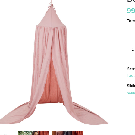
99
Tar
Bald
roo
kog
Kate
Last
Sildi
bald