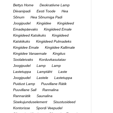
Bettys Home
Deokratiivne Lamp
Diivanipadi
Eesti Toode
Hea
Sõnum
Hea Sõnumiga Padi
Joogipudel
Kingiidee
Kingiideed
Emadepäevaks
Kingiideed Emale
Kingiideed Katsikuks
Kingiideed
Katskikuks
Kingiideed Pulmadeks
Kingiidee Emale
Kingiidee Kallimale
Kingiidee Vanaemale
Kingitus
Soolaleivaks
Korduvkasutatav
Joogipudel
Lamp
Lamp
Lastetuppa
Lamptäht
Laste
Joogipudel
Lastele
Lastetuppa
Puidust Lamp
Puuvillane Rätik
Puuvillane Sall
Rannalina
Rannarätik
Saunalina
Sisekujunduselement
Sisustusideed
Kontorisse
Spordi Veepudel