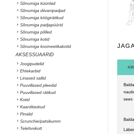
Sõnumiga küünlad
Sõnumiga diivanipadjad
Sõnumiga köögirätikud
Sõnumiga padjapüürid
Sõnumiga põlled
Sõnumiga kotid
JAG
Sõnumiga kosmeetikakotid
AKSESSUAARID
Joogipudelid
KI
Ehtekarbid
Linased sallid
Balda
Puuvillased pleedid
nauti
Puuvillased rätikud
sees 
Kotid
Kaarditaskud
Pinalid
Balda
Scrunchie/patsikumm
Telefonikott
Läbim