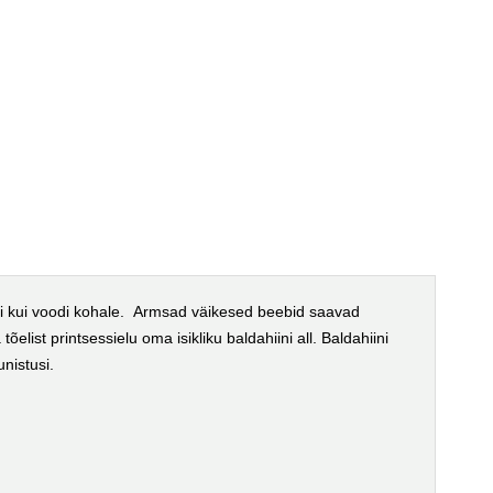
lli kui voodi kohale. Armsad väikesed beebid saavad
õelist printsessielu oma isikliku baldahiini all. Baldahiini
unistusi.