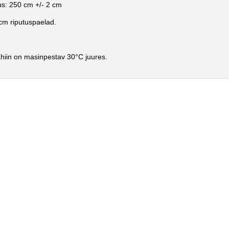
s: 250 cm +/- 2 cm
cm riputuspaelad.
hiin on masinpestav 30°C juures.