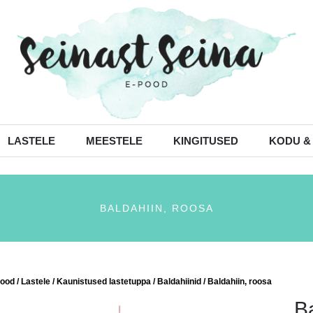
LASTELE
MEESTELE
KINGITUSED
KODU &
BALDAHIIN, ROOSA
ood
/
Lastele
/
Kaunistused lastetuppa
/
Baldahiinid
/ Baldahiin, roosa
B