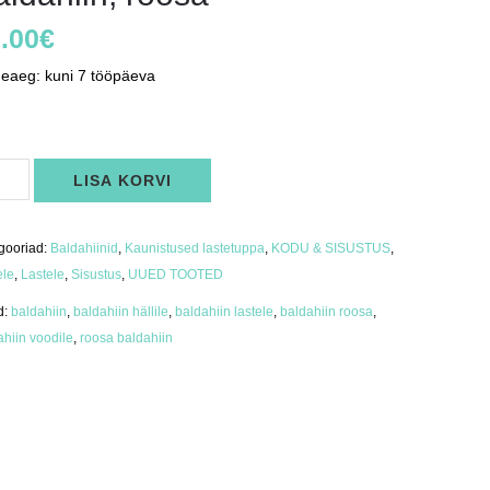
.00
€
neaeg: kuni 7 tööpäeva
ahiin,
LISA KORVI
sa
us
gooriad:
Baldahiinid
,
Kaunistused lastetuppa
,
KODU & SISUSTUS
,
ele
,
Lastele
,
Sisustus
,
UUED TOOTED
d:
baldahiin
,
baldahiin hällile
,
baldahiin lastele
,
baldahiin roosa
,
ahiin voodile
,
roosa baldahiin