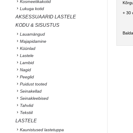
Kosmeetikakotid
Kõrgu
Lukuga kotid
+ 30 
AKSESSUAARID LASTELE
KODU & SISUSTUS
Balda
Lauamängud
Majapidamine
Küünlad
Lastele
Lambid
Nagid
Peeglid
Puidust tooted
Seinakellad
Seinakleebised
Tahvlid
Tekstiil
LASTELE
Kaunistused lastetuppa