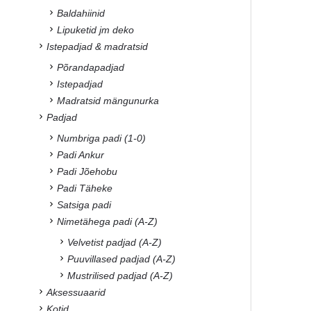
Baldahiinid
Lipuketid jm deko
Istepadjad & madratsid
Põrandapadjad
Istepadjad
Madratsid mängunurka
Padjad
Numbriga padi (1-0)
Padi Ankur
Padi Jõehobu
Padi Täheke
Satsiga padi
Nimetähega padi (A-Z)
Velvetist padjad (A-Z)
Puuvillased padjad (A-Z)
Mustrilised padjad (A-Z)
Aksessuaarid
Kotid