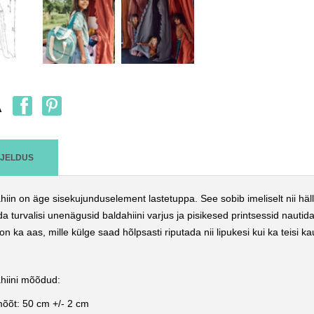
A
RJELDUS
hiin on äge sisekujunduselement lastetuppa. See sobib imeliselt nii hä
da turvalisi unenägusid baldahiini varjus ja pisikesed printsessid nautida t
on ka aas, mille külge saad hõlpsasti riputada nii lipukesi kui ka teisi ka
hiini mõõdud:
õõt: 50 cm +/- 2 cm