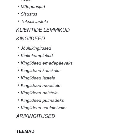
Mänguasjad
Sisustus
Tekstiil lastele
KLIENTIDE LEMMIKUD
KINGIIDEED
Jõulukingitused
Kinkekomplektid
Kingiideed emadepäevaks
Kingiideed katsikuks
Kingiideed lastele
Kingiideed meestele
Kingiideed naistele
Kingiideed pulmadeks
Kingiideed soolaleivaks
ÄRIKINGITUSED
TEEMAD