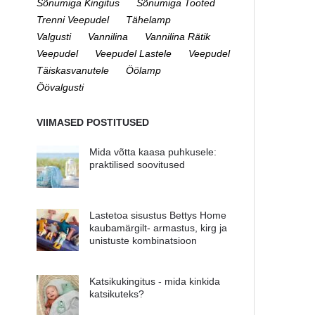
Sõnumiga Kingitus
Sõnumiga Tooted
Trenni Veepudel
Tähelamp
Valgusti
Vannilina
Vannilina Rätik
Veepudel
Veepudel Lastele
Veepudel
Täiskasvanutele
Öölamp
Öövalgusti
VIIMASED POSTITUSED
Mida võtta kaasa puhkusele:
praktilised soovitused
Lastetoa sisustus Bettys Home
kaubamärgilt- armastus, kirg ja
unistuste kombinatsioon
Katsikukingitus - mida kinkida
katsikuteks?