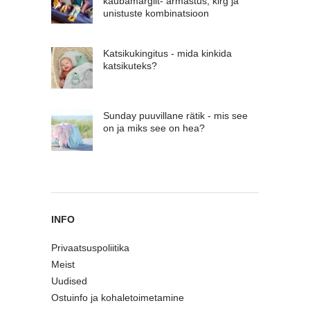
kaubamärgilt- armastus, kirg ja
unistuste kombinatsioon
Katsikukingitus - mida kinkida
katsikuteks?
Sunday puuvillane rätik - mis see
on ja miks see on hea?
INFO
Privaatsuspoliitika
Meist
Uudised
Ostuinfo ja kohaletoimetamine