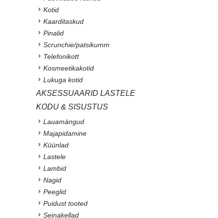
Kotid
Kaarditaskud
Pinalid
Scrunchie/patsikumm
Telefonikott
Kosmeetikakotid
Lukuga kotid
AKSESSUAARID LASTELE
KODU & SISUSTUS
Lauamängud
Majapidamine
Küünlad
Lastele
Lambid
Nagid
Peeglid
Puidust tooted
Seinakellad