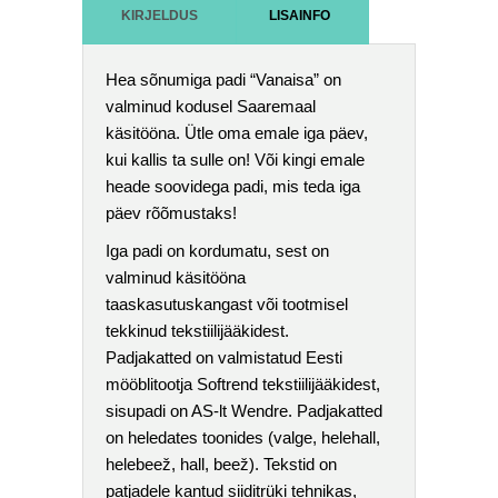
KIRJELDUS
LISAINFO
Hea sõnumiga padi “Vanaisa” on
valminud kodusel Saaremaal
käsitööna. Ütle oma emale iga päev,
kui kallis ta sulle on! Või kingi emale
heade soovidega padi, mis teda iga
päev rõõmustaks!
Iga padi on kordumatu, sest on
valminud käsitööna
taaskasutuskangast või tootmisel
tekkinud tekstiilijääkidest.
Padjakatted on valmistatud Eesti
mööblitootja Softrend tekstiilijääkidest,
sisupadi on AS-lt Wendre. Padjakatted
on heledates toonides (valge, helehall,
helebeež, hall, beež). Tekstid on
patjadele kantud siiditrüki tehnikas,