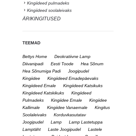
Kingiideed pulmadeks
Kingiideed soolaleivaks
ÄRIKINGITUSED
TEEMAD
Bettys Home
Deokratiivne Lamp
Diivanipadi
Eesti Toode
Hea Sõnum
Hea Sõnumiga Padi
Joogipudel
Kingiidee
Kingiideed Emadepäevaks
Kingiideed Emale
Kingiideed Katsikuks
Kingiideed Katskikuks
Kingiideed
Pulmadeks
Kingiidee Emale
Kingiidee
Kallimale
Kingiidee Vanaemale
Kingitus
Soolaleivaks
Korduvkasutatav
Joogipudel
Lamp
Lamp Lastetuppa
Lamptäht
Laste Joogipudel
Lastele