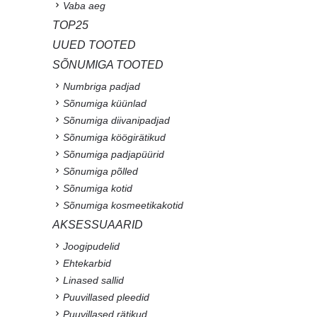
Vaba aeg
TOP25
UUED TOOTED
SÕNUMIGA TOOTED
Numbriga padjad
Sõnumiga küünlad
Sõnumiga diivanipadjad
Sõnumiga köögirätikud
Sõnumiga padjapüürid
Sõnumiga põlled
Sõnumiga kotid
Sõnumiga kosmeetikakotid
AKSESSUAARID
Joogipudelid
Ehtekarbid
Linased sallid
Puuvillased pleedid
Puuvillased rätikud