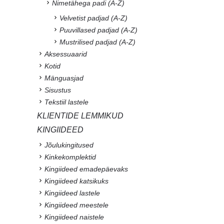
Nimetähega padi (A-Z)
Velvetist padjad (A-Z)
Puuvillased padjad (A-Z)
Mustrilised padjad (A-Z)
Aksessuaarid
Kotid
Mänguasjad
Sisustus
Tekstiil lastele
KLIENTIDE LEMMIKUD
KINGIIDEED
Jõulukingitused
Kinkekomplektid
Kingiideed emadepäevaks
Kingiideed katsikuks
Kingiideed lastele
Kingiideed meestele
Kingiideed naistele