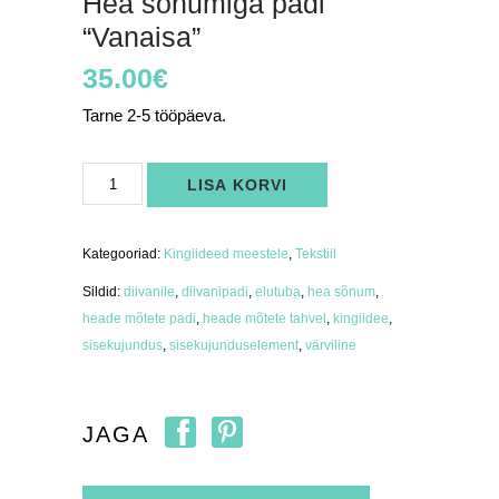
Hea sõnumiga padi
“Vanaisa”
35.00
€
Tarne 2-5 tööpäeva.
Hea
LISA KORVI
sõnumiga
padi
"Vanaisa"
kogus
Kategooriad:
Kingiideed meestele
,
Tekstiil
Sildid:
diivanile
,
diivanipadi
,
elutuba
,
hea sõnum
,
heade mõtete padi
,
heade mõtete tahvel
,
kingiidee
,
sisekujundus
,
sisekujunduselement
,
värviline
JAGA