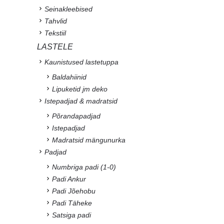
Seinakleebised
Tahvlid
Tekstiil
LASTELE
Kaunistused lastetuppa
Baldahiinid
Lipuketid jm deko
Istepadjad & madratsid
Põrandapadjad
Istepadjad
Madratsid mängunurka
Padjad
Numbriga padi (1-0)
Padi Ankur
Padi Jõehobu
Padi Täheke
Satsiga padi