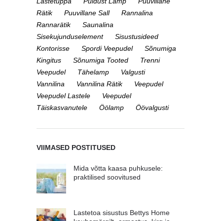
Lastetuppa
Puidust Lamp
Puuvillane
Rätik
Puuvillane Sall
Rannalina
Rannarätik
Saunalina
Sisekujunduselement
Sisustusideed
Kontorisse
Spordi Veepudel
Sõnumiga
Kingitus
Sõnumiga Tooted
Trenni
Veepudel
Tähelamp
Valgusti
Vannilina
Vannilina Rätik
Veepudel
Veepudel Lastele
Veepudel
Täiskasvanutele
Öölamp
Öövalgusti
VIIMASED POSTITUSED
Mida võtta kaasa puhkusele:
praktilised soovitused
Lastetoa sisustus Bettys Home