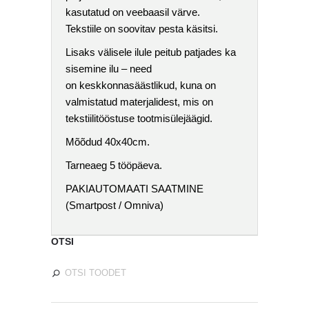
kasutatud on veebaasil värve.
Tekstiile on soovitav pesta käsitsi.
Lisaks välisele ilule peitub patjades ka
sisemine ilu – need
on
keskkonnasäästlikud, kuna on
valmistatud materjalidest, mis on
tekstiilitööstuse tootmisülejäägid.
Mõõdud 40x40cm.
Tarneaeg 5 tööpäeva.
PAKIAUTOMAATI SAATMINE
(Smartpost / Omniva)
OTSI