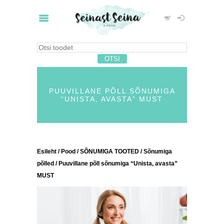
PUUVILLANE PÕLL SÕNUMIGA
“UNISTA, AVASTA” MUST
Esileht
/
Pood
/
SÕNUMIGA TOOTED
/
Sõnumiga
põlled
/ Puuvillane põll sõnumiga “Unista, avasta”
MUST