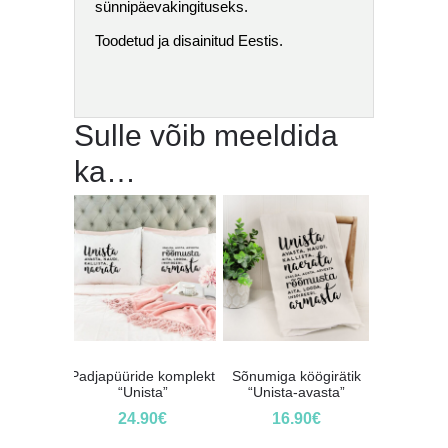
sünnipäevakingituseks.
Toodetud ja disainitud Eestis.
Sulle võib meeldida
ka…
Padjapüüride komplekt
Sõnumiga köögirätik
“Unista”
“Unista-avasta”
24.90
€
16.90
€