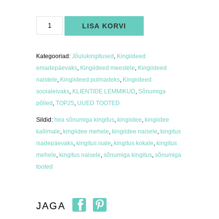
Puuvillane
LISA KORVI
põll
sõnumiga
"Unista,
avasta"
MUST
Kategooriad:
Jõulukingitused
,
Kingiideed
kogus
emadepäevaks
,
Kingiideed meestele
,
Kingiideed
naistele
,
Kingiideed pulmadeks
,
Kingiideed
soolaleivaks
,
KLIENTIDE LEMMIKUD
,
Sõnumiga
põlled
,
TOP25
,
UUED TOOTED
Sildid:
hea sõnumiga kingitus
,
kingiidee
,
kingiidee
kallimale
,
kingiidee mehele
,
kingiidee naisele
,
kingitus
isadepäevaks
,
kingitus isale
,
kingitus kokale
,
kingitus
mehele
,
kingitus naisele
,
sõnumiga kingitus
,
sõnumiga
tooted
JAGA