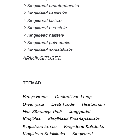
Kingiideed emadepäevaks
Kingiideed katsikuks
Kingiideed lastele
Kingiideed meestele
Kingiideed naistele
Kingiideed pulmadeks
Kingiideed soolaleivaks
ÄRIKINGITUSED
TEEMAD
Bettys Home
Deokratiivne Lamp
Diivanipadi
Eesti Toode
Hea Sõnum
Hea Sõnumiga Padi
Joogipudel
Kingiidee
Kingiideed Emadepäevaks
Kingiideed Emale
Kingiideed Katsikuks
Kingiideed Katskikuks
Kingiideed