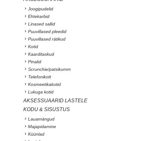
Joogipudelid
Ehtekarbid
Linased sallid
Puuvillased pleedid
Puuvillased rätikud
Kotid
Kaarditaskud
Pinalid
Scrunchie/patsikumm
Telefonikott
Kosmeetikakotid
Lukuga kotid
AKSESSUAARID LASTELE
KODU & SISUSTUS
Lauamängud
Majapidamine
Küünlad