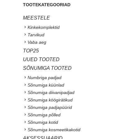
TOOTEKATEGOORIAD
MEESTELE
Kinkekomplektid
Tarvikud
Vaba aeg
TOP25
UUED TOOTED
SÕNUMIGA TOOTED
Numbriga padjad
Sõnumiga küünlad
Sõnumiga diivanipadjad
Sõnumiga köögirätikud
Sõnumiga padjapüürid
Sõnumiga põlled
Sõnumiga kotid
Sõnumiga kosmeetikakotid
AKSESSUAARID