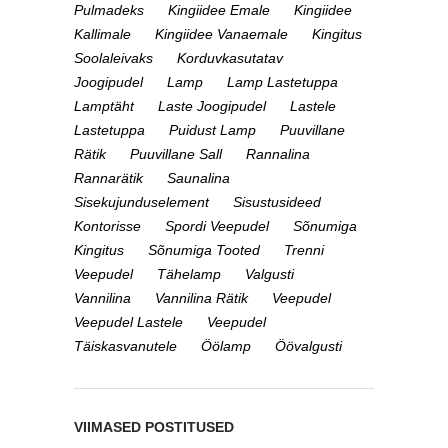
Pulmadeks
Kingiidee Emale
Kingiidee
Kallimale
Kingiidee Vanaemale
Kingitus
Soolaleivaks
Korduvkasutatav
Joogipudel
Lamp
Lamp Lastetuppa
Lamptäht
Laste Joogipudel
Lastele
Lastetuppa
Puidust Lamp
Puuvillane
Rätik
Puuvillane Sall
Rannalina
Rannarätik
Saunalina
Sisekujunduselement
Sisustusideed
Kontorisse
Spordi Veepudel
Sõnumiga
Kingitus
Sõnumiga Tooted
Trenni
Veepudel
Tähelamp
Valgusti
Vannilina
Vannilina Rätik
Veepudel
Veepudel Lastele
Veepudel
Täiskasvanutele
Öölamp
Öövalgusti
VIIMASED POSTITUSED