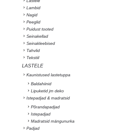
Lastele
Lambid
Nagid
Peeglid
Puidust tooted
Seinakellad
Seinakleebised
Tahvlid
Tekstiil
LASTELE
Kaunistused lastetuppa
Baldahiinid
Lipuketid jm deko
Istepadjad & madratsid
Põrandapadjad
Istepadjad
Madratsid mängunurka
Padjad