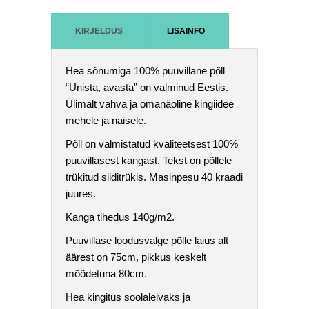
KIRJELDUS
LISAINFO
Hea sõnumiga 100% puuvillane põll
“Unista, avasta” on valminud Eestis.
Ülimalt vahva ja omanäoline kingiidee
mehele ja naisele.
Põll on valmistatud kvaliteetsest 100%
puuvillasest kangast. Tekst on põllele
trükitud siiditrükis. Masinpesu 40 kraadi
juures.
Kanga tihedus 140g/m2.
Puuvillase loodusvalge põlle laius alt
äärest on 75cm, pikkus keskelt
mõõdetuna 80cm.
Hea kingitus soolaleivaks ja