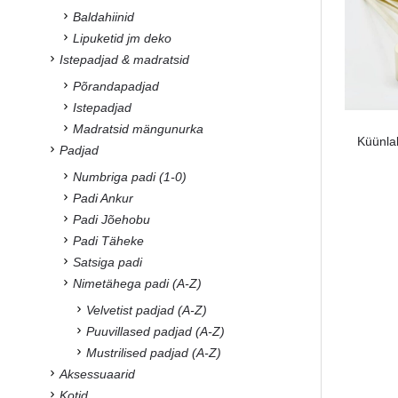
Baldahiinid
Lipuketid jm deko
Istepadjad & madratsid
Põrandapadjad
Istepadjad
Madratsid mängunurka
Küünlal
Padjad
Numbriga padi (1-0)
Padi Ankur
Padi Jõehobu
Padi Täheke
Satsiga padi
Nimetähega padi (A-Z)
Velvetist padjad (A-Z)
Puuvillased padjad (A-Z)
Mustrilised padjad (A-Z)
Aksessuaarid
Kotid