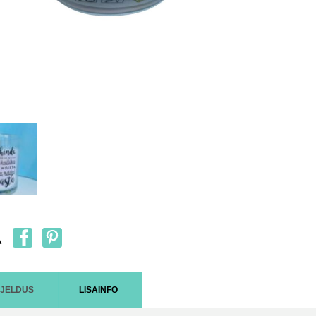
A
RJELDUS
LISAINFO