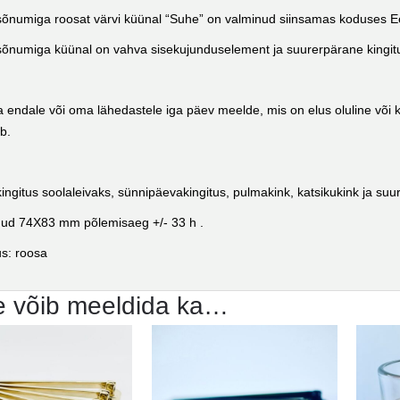
õnumiga roosat värvi küünal “Suhe” on valminud siinsamas koduses Ee
õnumiga küünal on vahva sisekujunduselement ja suurerpärane kingit
a endale või oma lähedastele iga päev meelde, mis on elus oluline või 
ab.
ingitus soolaleivaks, sünnipäevakingitus, pulmakink, katsikukink ja s
ud 74X83 mm põlemisaeg +/- 33 h .
s: roosa
e võib meeldida ka…