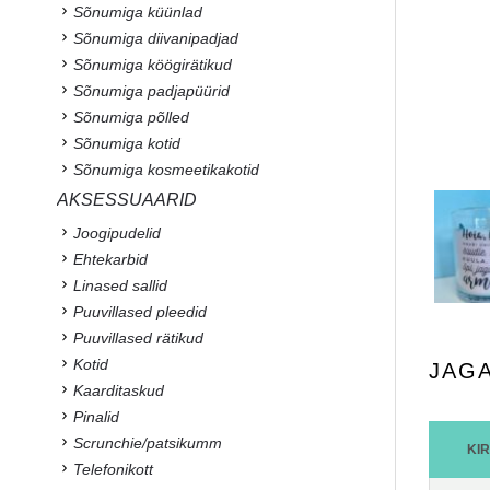
Sõnumiga küünlad
Sõnumiga diivanipadjad
Sõnumiga köögirätikud
Sõnumiga padjapüürid
Sõnumiga põlled
Sõnumiga kotid
Sõnumiga kosmeetikakotid
AKSESSUAARID
Joogipudelid
Ehtekarbid
Linased sallid
Puuvillased pleedid
Puuvillased rätikud
Kotid
JAG
Kaarditaskud
Pinalid
Scrunchie/patsikumm
KI
Telefonikott