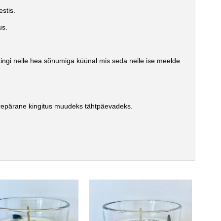
stis.
us.
kingi neile hea sõnumiga küünal mis seda neile ise meelde
uurepärane kingitus muudeks tähtpäevadeks.