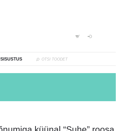
 SISUSTUS
õnumiga küünal “Suhe” roosa