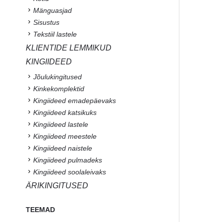
Mänguasjad
Sisustus
Tekstiil lastele
KLIENTIDE LEMMIKUD
KINGIIDEED
Jõulukingitused
Kinkekomplektid
Kingiideed emadepäevaks
Kingiideed katsikuks
Kingiideed lastele
Kingiideed meestele
Kingiideed naistele
Kingiideed pulmadeks
Kingiideed soolaleivaks
ÄRIKINGITUSED
TEEMAD