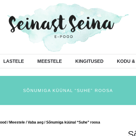
LASTELE
MEESTELE
KINGITUSED
KODU &
SÕNUMIGA KÜÜNAL “SUHE” ROOSA
ood
/
Meestele
/
Vaba aeg
/ Sõnumiga küünal “Suhe” roosa
S