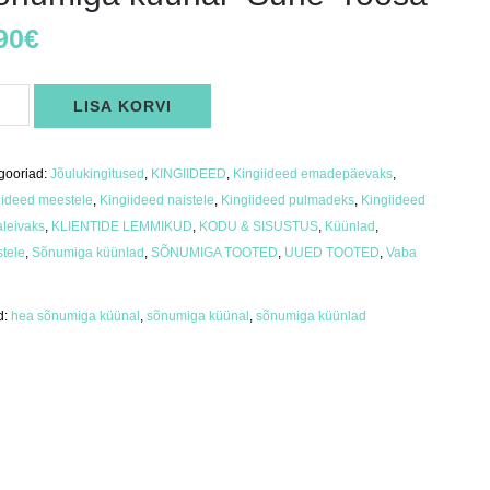
90
€
umiga
LISA KORVI
nal
he"
sa
us
gooriad:
Jõulukingitused
,
KINGIIDEED
,
Kingiideed emadepäevaks
,
iideed meestele
,
Kingiideed naistele
,
Kingiideed pulmadeks
,
Kingiideed
aleivaks
,
KLIENTIDE LEMMIKUD
,
KODU & SISUSTUS
,
Küünlad
,
tele
,
Sõnumiga küünlad
,
SÕNUMIGA TOOTED
,
UUED TOOTED
,
Vaba
d:
hea sõnumiga küünal
,
sõnumiga küünal
,
sõnumiga küünlad