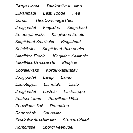
Bettys Home
Deokratiivne Lamp
Diivanipadi
Eesti Toode
Hea
Sõnum
Hea Sõnumiga Padi
Joogipudel
Kingiidee
Kingiideed
Emadepäevaks
Kingiideed Emale
Kingiideed Katsikuks
Kingiideed
Katskikuks
Kingiideed Pulmadeks
Kingiidee Emale
Kingiidee Kallimale
Kingiidee Vanaemale
Kingitus
Soolaleivaks
Korduvkasutatav
Joogipudel
Lamp
Lamp
Lastetuppa
Lamptäht
Laste
Joogipudel
Lastele
Lastetuppa
Puidust Lamp
Puuvillane Rätik
Puuvillane Sall
Rannalina
Rannarätik
Saunalina
Sisekujunduselement
Sisustusideed
Kontorisse
Spordi Veepudel