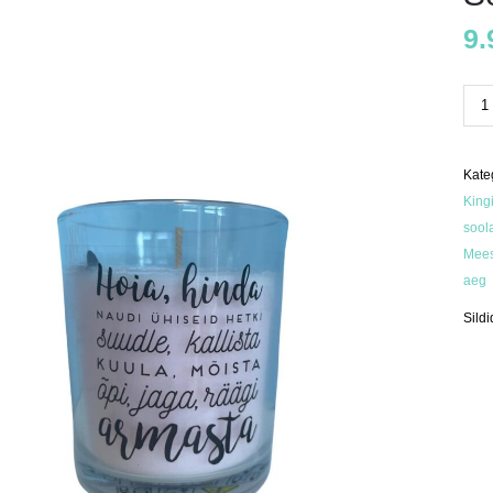
9.
Sõn
küü
"Su
roo
kog
Kate
King
sool
Mees
aeg
Sildi