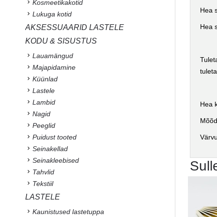
Kosmeetikakotid
Hea s
Lukuga kotid
Hea s
AKSESSUAARID LASTELE
KODU & SISUSTUS
Lauamängud
Tulet
Majapidamine
tulet
Küünlad
Lastele
Lambid
Hea k
Nagid
Mõõd
Peeglid
Puidust tooted
Värvu
Seinakellad
Seinakleebised
Sull
Tahvlid
Tekstiil
LASTELE
Kaunistused lastetuppa