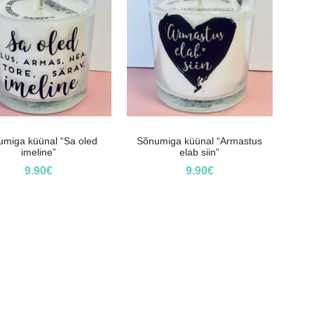
miga küünal “Sa oled
Sõnumiga küünal “Armastus
imeline”
elab siin”
9.90
€
9.90
€