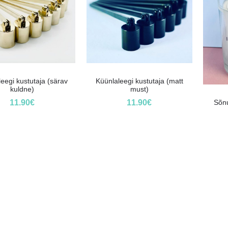
eegi kustutaja (särav
Küünlaleegi kustutaja (matt
kuldne)
must)
Sõnu
11.90
€
11.90
€