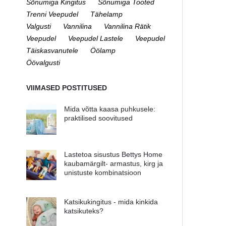
Sõnumiga Kingitus
Sõnumiga Tooted
Trenni Veepudel
Tähelamp
Valgusti
Vannilina
Vannilina Rätik
Veepudel
Veepudel Lastele
Veepudel
Täiskasvanutele
Öölamp
Öövalgusti
VIIMASED POSTITUSED
Mida võtta kaasa puhkusele:
praktilised soovitused
Lastetoa sisustus Bettys Home
kaubamärgilt- armastus, kirg ja
unistuste kombinatsioon
Katsikukingitus - mida kinkida
katsikuteks?