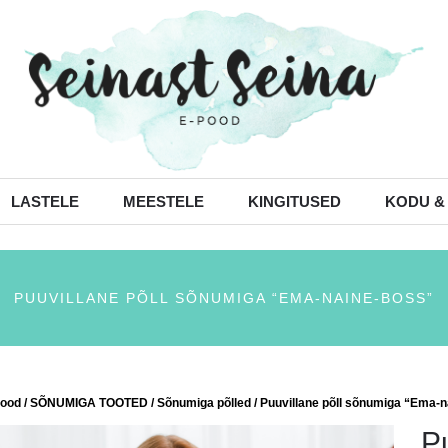
LASTELE
MEESTELE
KINGITUSED
KODU &
PUUVILLANE PÕLL SÕNUMIGA “EMA-NAINE-BOSS”
ood
/
SÕNUMIGA TOOTED
/
Sõnumiga põlled
/ Puuvillane põll sõnumiga “Ema-
P