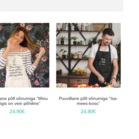
lane põll sõnumiga “Minu
Puuvillane põll sõnumiga “Isa-
gis on vein põhiline”
mees-boss”
24.90
€
24.90
€