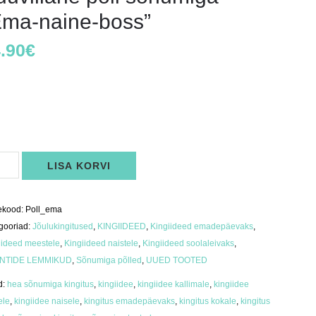
Ema-naine-boss”
.90
€
s
villane
LISA KORVI
umiga
a-
ne-
s"
ekood:
Poll_ema
us
gooriad:
Jõulukingitused
,
KINGIIDEED
,
Kingiideed emadepäevaks
,
iideed meestele
,
Kingiideed naistele
,
Kingiideed soolaleivaks
,
ENTIDE LEMMIKUD
,
Sõnumiga põlled
,
UUED TOOTED
d:
hea sõnumiga kingitus
,
kingiidee
,
kingiidee kallimale
,
kingiidee
ele
,
kingiidee naisele
,
kingitus emadepäevaks
,
kingitus kokale
,
kingitus