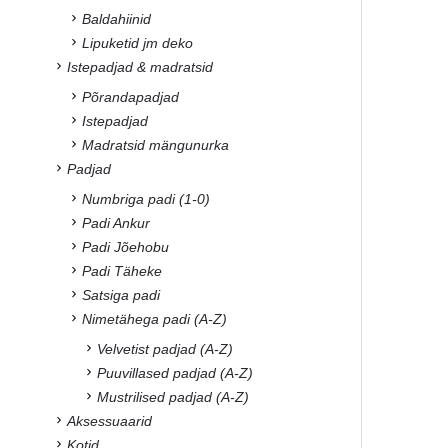
Baldahiinid
Lipuketid jm deko
Istepadjad & madratsid
Põrandapadjad
Istepadjad
Madratsid mängunurka
Padjad
Numbriga padi (1-0)
Padi Ankur
Padi Jõehobu
Padi Täheke
Satsiga padi
Nimetähega padi (A-Z)
Velvetist padjad (A-Z)
Puuvillased padjad (A-Z)
Mustrilised padjad (A-Z)
Aksessuaarid
Kotid