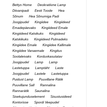
Bettys Home
Deokratiivne Lamp
Diivanipadi
Eesti Toode
Hea
Sõnum
Hea Sõnumiga Padi
Joogipudel
Kingiidee
Kingiideed
Emadepäevaks
Kingiideed Emale
Kingiideed Katsikuks
Kingiideed
Katskikuks
Kingiideed Pulmadeks
Kingiidee Emale
Kingiidee Kallimale
Kingiidee Vanaemale
Kingitus
Soolaleivaks
Korduvkasutatav
Joogipudel
Lamp
Lamp
Lastetuppa
Lamptäht
Laste
Joogipudel
Lastele
Lastetuppa
Puidust Lamp
Puuvillane Rätik
Puuvillane Sall
Rannalina
Rannarätik
Saunalina
Sisekujunduselement
Sisustusideed
Kontorisse
Spordi Veepudel