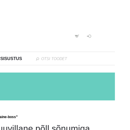
 SISUSTUS
naine-boss”
uuvillane põll sõnumiga