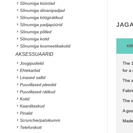
Sõnumiga küünlad
Sõnumiga diivanipadjad
Sõnumiga köögirätikud
JAG
Sõnumiga padjapüürid
Sõnumiga põlled
Sõnumiga kotid
Sõnumiga kosmeetikakotid
KI
AKSESSUAARID
Joogipudelid
The 
Ehtekarbid
for 
Linased sallid
The a
Puuvillased pleedid
Fabri
Puuvillased rätikud
Kotid
The w
Kaarditaskud
A goo
Pinalid
Scrunchie/patsikumm
Made 
Telefonikott