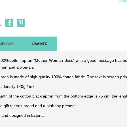
nais
A
RJELDUS
LISAINFO
100% cotton apron “Mother-Woman-Boss” with a good message has be
a man and a woman.
pron is made of high quality 100% cotton fabric.
The text is screen pri
c density 140g / m2.
idth of the cotton black apron from the bottom edge is 75 cm, the len
d gift for salt bread and a birthday present.
and designed in Estonia.