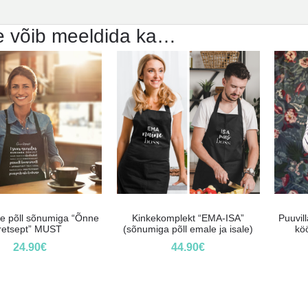
e võib meeldida ka…
ne põll sõnumiga “Õnne
Kinkekomplekt “EMA-ISA”
Puuvil
retsept” MUST
(sõnumiga põll emale ja isale)
köö
24.90
€
44.90
€