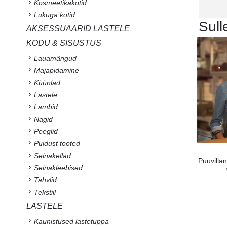
Kosmeetikakotid
Lukuga kotid
Sull
AKSESSUAARID LASTELE
KODU & SISUSTUS
Lauamängud
Majapidamine
Küünlad
Lastele
Lambid
Nagid
Peeglid
Puidust tooted
Seinakellad
Puuvilla
Seinakleebised
Tahvlid
Tekstiil
LASTELE
Kaunistused lastetuppa