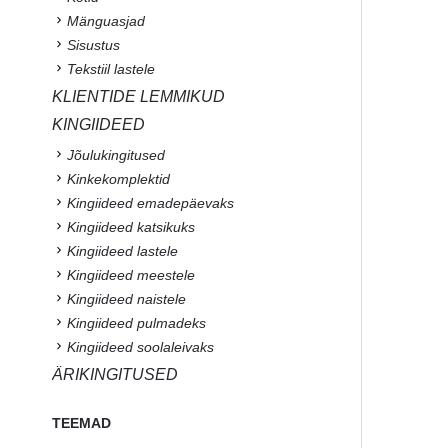
Mänguasjad
Sisustus
Tekstiil lastele
KLIENTIDE LEMMIKUD
KINGIIDEED
Jõulukingitused
Kinkekomplektid
Kingiideed emadepäevaks
Kingiideed katsikuks
Kingiideed lastele
Kingiideed meestele
Kingiideed naistele
Kingiideed pulmadeks
Kingiideed soolaleivaks
ÄRIKINGITUSED
TEEMAD