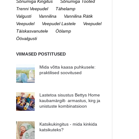
Sõnumiga Kingitus
Sõnumiga Tooted
Trenni Veepudel
Tähelamp
Valgusti
Vannilina
Vannilina Rätik
Veepudel
Veepudel Lastele
Veepudel
Täiskasvanutele
Öölamp
Öövalgusti
VIIMASED POSTITUSED
Mida võtta kaasa puhkusele:
praktilised soovitused
Lastetoa sisustus Bettys Home
kaubamärgilt- armastus, kirg ja
unistuste kombinatsioon
Katsikukingitus - mida kinkida
katsikuteks?