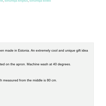
ele
,
sõnumiga kingitus
,
sõnumiga tooted
en made in Estonia.
An extremely cool and unique gift idea
nted on the apron.
Machine wash at 40 degrees.
gth measured from the middle is 80 cm.