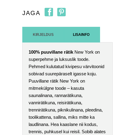
JAGA
KIRJELDUS
LISAINFO
100% puuvillane rätik
New York on
superpehme ja luksuslik toode.
Pehmed kulutatud kivipesu värvitoonid
sobivad suurepäraselt igasse koju.
Puuvillane rätik New York on
mitmekülgne toode – kasuta
saunalinana, rannarätikuna,
vannirätikuna, reisirätikuna,
trennirätikuna, piknikulinana, pleedina,
toolikattena, sallina, miks mitte ka
laudlinana. Hea kaaslane nii kodus,
trennis, puhkusel kui reisil. Sobib alates