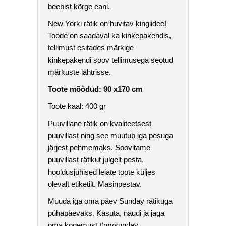
beebist kõrge eani.
New Yorki rätik on huvitav kingiidee!
Toode on saadaval ka kinkepakendis,
tellimust esitades märkige
kinkepakendi soov tellimusega seotud
märkuste lahtrisse.
Toote mõõdud: 90 x170 cm
Toote kaal: 400 gr
Puuvillane rätik on kvaliteetsest
puuvillast ning see muutub iga pesuga
järjest pehmemaks. Soovitame
puuvillast rätikut julgelt pesta,
hooldusjuhised leiate toote küljes
olevalt etiketilt. Masinpestav.
Muuda iga oma päev Sunday rätikuga
pühapäevaks. Kasuta, naudi ja jaga
oma kogemust #mysunday.