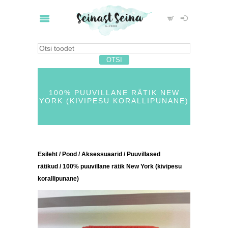
100% PUUVILLANE RÄTIK NEW
YORK (KIVIPESU KORALLIPUNANE)
Esileht
/
Pood
/
Aksessuaarid
/
Puuvillased
rätikud
/ 100% puuvillane rätik New York (kivipesu
korallipunane)