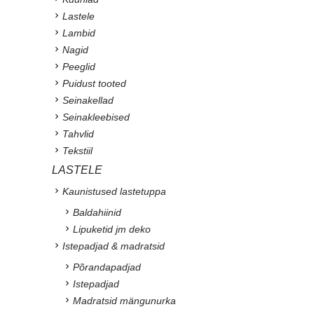
Lastele
Lambid
Nagid
Peeglid
Puidust tooted
Seinakellad
Seinakleebised
Tahvlid
Tekstiil
LASTELE
Kaunistused lastetuppa
Baldahiinid
Lipuketid jm deko
Istepadjad & madratsid
Põrandapadjad
Istepadjad
Madratsid mängunurka