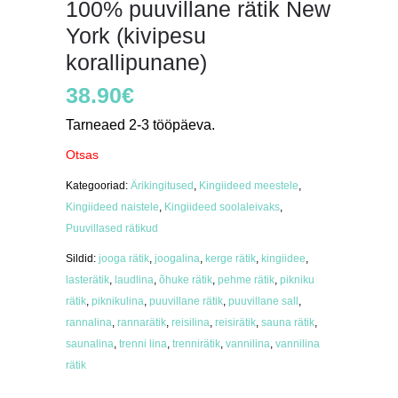
100% puuvillane rätik New
York (kivipesu
korallipunane)
38.90
€
Tarneaed 2-3 tööpäeva.
Otsas
Kategooriad:
Ärikingitused
,
Kingiideed meestele
,
Kingiideed naistele
,
Kingiideed soolaleivaks
,
Puuvillased rätikud
Sildid:
jooga rätik
,
joogalina
,
kerge rätik
,
kingiidee
,
lasterätik
,
laudlina
,
õhuke rätik
,
pehme rätik
,
pikniku
rätik
,
piknikulina
,
puuvillane rätik
,
puuvillane sall
,
rannalina
,
rannarätik
,
reisilina
,
reisirätik
,
sauna rätik
,
saunalina
,
trenni lina
,
trennirätik
,
vannilina
,
vannilina
rätik