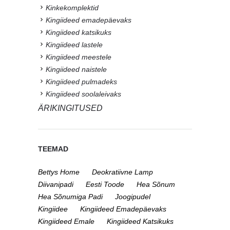
Kinkekomplektid
Kingiideed emadepäevaks
Kingiideed katsikuks
Kingiideed lastele
Kingiideed meestele
Kingiideed naistele
Kingiideed pulmadeks
Kingiideed soolaleivaks
ÄRIKINGITUSED
TEEMAD
Bettys Home
Deokratiivne Lamp
Diivanipadi
Eesti Toode
Hea Sõnum
Hea Sõnumiga Padi
Joogipudel
Kingiidee
Kingiideed Emadepäevaks
Kingiideed Emale
Kingiideed Katsikuks