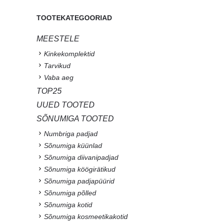
TOOTEKATEGOORIAD
MEESTELE
Kinkekomplektid
Tarvikud
Vaba aeg
TOP25
UUED TOOTED
SÕNUMIGA TOOTED
Numbriga padjad
Sõnumiga küünlad
Sõnumiga diivanipadjad
Sõnumiga köögirätikud
Sõnumiga padjapüürid
Sõnumiga põlled
Sõnumiga kotid
Sõnumiga kosmeetikakotid