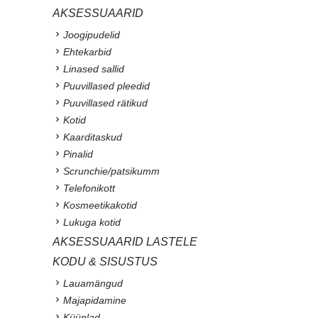
AKSESSUAARID
Joogipudelid
Ehtekarbid
Linased sallid
Puuvillased pleedid
Puuvillased rätikud
Kotid
Kaarditaskud
Pinalid
Scrunchie/patsikumm
Telefonikott
Kosmeetikakotid
Lukuga kotid
AKSESSUAARID LASTELE
KODU & SISUSTUS
Lauamängud
Majapidamine
Küünlad