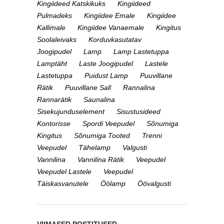
Kingiideed Katskikuks
Kingiideed
Pulmadeks
Kingiidee Emale
Kingiidee
Kallimale
Kingiidee Vanaemale
Kingitus
Soolaleivaks
Korduvkasutatav
Joogipudel
Lamp
Lamp Lastetuppa
Lamptäht
Laste Joogipudel
Lastele
Lastetuppa
Puidust Lamp
Puuvillane
Rätik
Puuvillane Sall
Rannalina
Rannarätik
Saunalina
Sisekujunduselement
Sisustusideed
Kontorisse
Spordi Veepudel
Sõnumiga
Kingitus
Sõnumiga Tooted
Trenni
Veepudel
Tähelamp
Valgusti
Vannilina
Vannilina Rätik
Veepudel
Veepudel Lastele
Veepudel
Täiskasvanutele
Öölamp
Öövalgusti
VIIMASED POSTITUSED