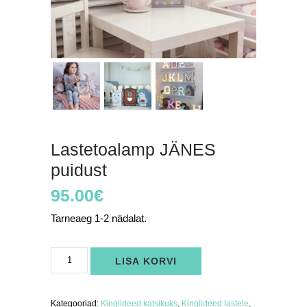
Lastetoalamp JÄNES
puidust
95.00
€
Tarneaeg 1-2 nädalat.
Lastetoalamp
LISA KORVI
JÄNES
puidust
kogus
Kategooriad:
Kingiideed katsikuks
,
Kingiideed lastele
,