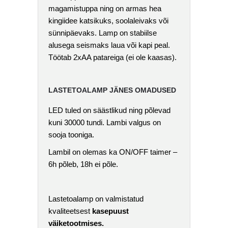
magamistuppa ning on armas hea
kingiidee katsikuks, soolaleivaks või
sünnipäevaks. Lamp on stabiilse
alusega seismaks laua või kapi peal.
Töötab 2xAA patareiga (ei ole kaasas).
LASTETOALAMP JÄNES OMADUSED
LED tuled on säästlikud ning põlevad
kuni 30000 tundi. Lambi valgus on
sooja tooniga.
Lambil on olemas ka ON/OFF taimer –
6h põleb, 18h ei põle.
Lastetoalamp on valmistatud
kvaliteetsest
kasepuust
väiketootmises.