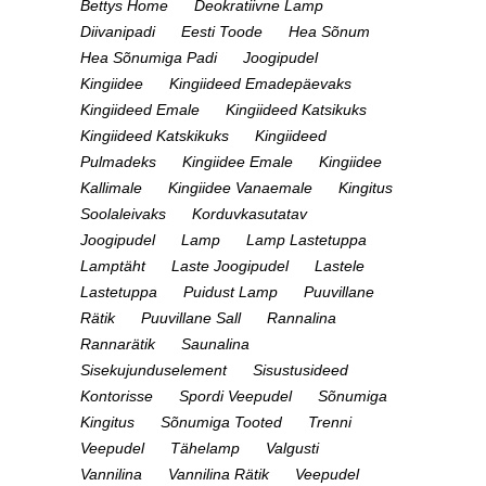
Bettys Home
Deokratiivne Lamp
Diivanipadi
Eesti Toode
Hea Sõnum
Hea Sõnumiga Padi
Joogipudel
Kingiidee
Kingiideed Emadepäevaks
Kingiideed Emale
Kingiideed Katsikuks
Kingiideed Katskikuks
Kingiideed
Pulmadeks
Kingiidee Emale
Kingiidee
Kallimale
Kingiidee Vanaemale
Kingitus
Soolaleivaks
Korduvkasutatav
Joogipudel
Lamp
Lamp Lastetuppa
Lamptäht
Laste Joogipudel
Lastele
Lastetuppa
Puidust Lamp
Puuvillane
Rätik
Puuvillane Sall
Rannalina
Rannarätik
Saunalina
Sisekujunduselement
Sisustusideed
Kontorisse
Spordi Veepudel
Sõnumiga
Kingitus
Sõnumiga Tooted
Trenni
Veepudel
Tähelamp
Valgusti
Vannilina
Vannilina Rätik
Veepudel