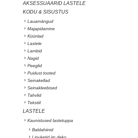
AKSESSUAARID LASTELE
KODU & SISUSTUS
Lauamängud
Majapidamine
Küünlad
Lastele
Lambid
Nagid
Peeglid
Puidust tooted
Seinakellad
Seinakleebised
Tahvlid
Tekstiil
LASTELE
Kaunistused lastetuppa
Baldahiinid
Lipuketid jm deko