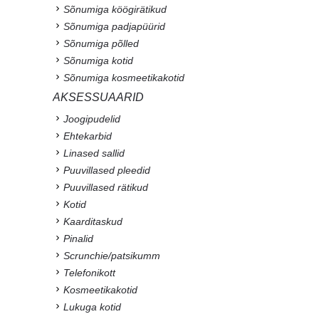
Sõnumiga köögirätikud
Sõnumiga padjapüürid
Sõnumiga põlled
Sõnumiga kotid
Sõnumiga kosmeetikakotid
AKSESSUAARID
Joogipudelid
Ehtekarbid
Linased sallid
Puuvillased pleedid
Puuvillased rätikud
Kotid
Kaarditaskud
Pinalid
Scrunchie/patsikumm
Telefonikott
Kosmeetikakotid
Lukuga kotid