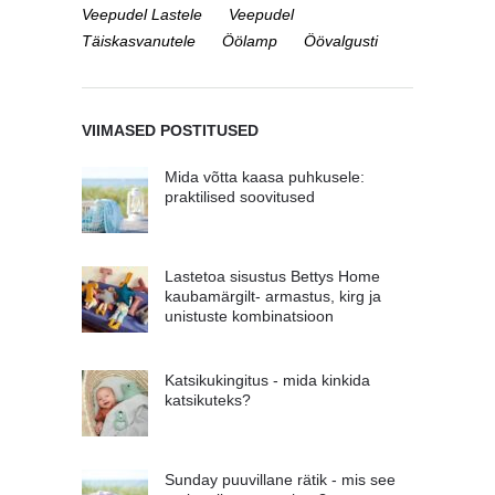
Veepudel Lastele
Veepudel
Täiskasvanutele
Öölamp
Öövalgusti
VIIMASED POSTITUSED
Mida võtta kaasa puhkusele:
praktilised soovitused
Lastetoa sisustus Bettys Home
kaubamärgilt- armastus, kirg ja
unistuste kombinatsioon
Katsikukingitus - mida kinkida
katsikuteks?
Sunday puuvillane rätik - mis see