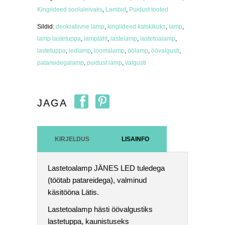
Kingiideed soolaleivaks
,
Lambid
,
Puidust tooted
Sildid:
deokratiivne lamp
,
kingiideed katskikuks
,
lamp
,
lamp lastetuppa
,
lamptäht
,
lastelamp
,
lastetoalamp
,
lastetuppa
,
ledlamp
,
loomalamp
,
öölamp
,
öövalgusti
,
patareidegalamp
,
puidust lamp
,
valgusti
JAGA
KIRJELDUS
LISAINFO
Lastetoalamp JÄNES LED tuledega
(töötab patareidega), valminud
käsitööna Lätis.
Lastetoalamp hästi öövalgustiks
lastetuppa, kaunistuseks