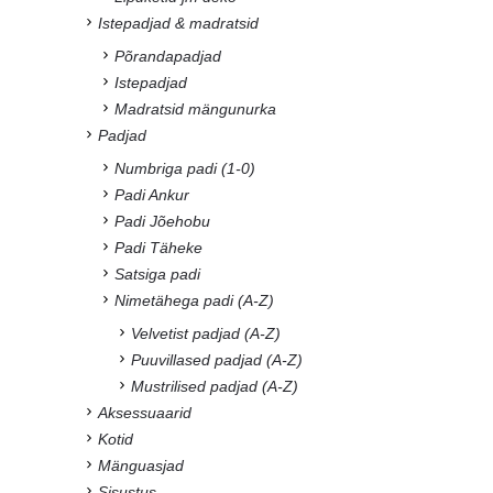
Istepadjad & madratsid
Põrandapadjad
Istepadjad
Madratsid mängunurka
Padjad
Numbriga padi (1-0)
Padi Ankur
Padi Jõehobu
Padi Täheke
Satsiga padi
Nimetähega padi (A-Z)
Velvetist padjad (A-Z)
Puuvillased padjad (A-Z)
Mustrilised padjad (A-Z)
Aksessuaarid
Kotid
Mänguasjad
Sisustus