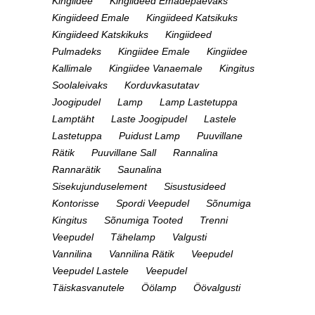
Kingiidee
Kingiideed Emadepäevaks
Kingiideed Emale
Kingiideed Katsikuks
Kingiideed Katskikuks
Kingiideed
Pulmadeks
Kingiidee Emale
Kingiidee
Kallimale
Kingiidee Vanaemale
Kingitus
Soolaleivaks
Korduvkasutatav
Joogipudel
Lamp
Lamp Lastetuppa
Lamptäht
Laste Joogipudel
Lastele
Lastetuppa
Puidust Lamp
Puuvillane
Rätik
Puuvillane Sall
Rannalina
Rannarätik
Saunalina
Sisekujunduselement
Sisustusideed
Kontorisse
Spordi Veepudel
Sõnumiga
Kingitus
Sõnumiga Tooted
Trenni
Veepudel
Tähelamp
Valgusti
Vannilina
Vannilina Rätik
Veepudel
Veepudel Lastele
Veepudel
Täiskasvanutele
Öölamp
Öövalgusti