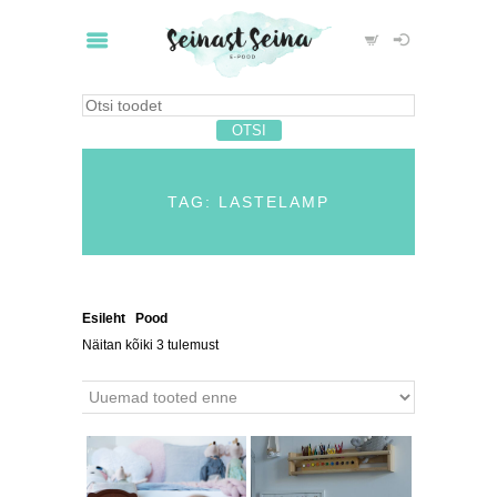
TAG: LASTELAMP
Esileht
/
Pood
/ Tooted siltidega “lastelamp”
Näitan kõiki 3 tulemust