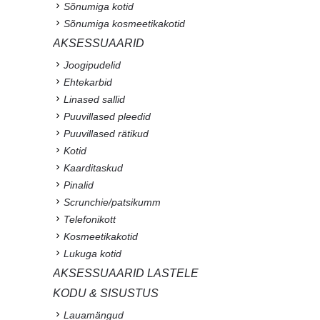
Sõnumiga kotid
Sõnumiga kosmeetikakotid
AKSESSUAARID
Joogipudelid
Ehtekarbid
Linased sallid
Puuvillased pleedid
Puuvillased rätikud
Kotid
Kaarditaskud
Pinalid
Scrunchie/patsikumm
Telefonikott
Kosmeetikakotid
Lukuga kotid
AKSESSUAARID LASTELE
KODU & SISUSTUS
Lauamängud