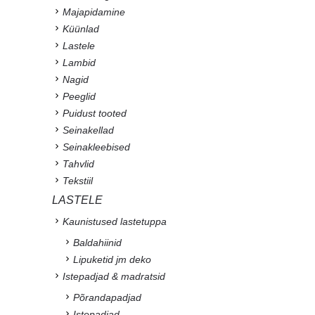
Majapidamine
Küünlad
Lastele
Lambid
Nagid
Peeglid
Puidust tooted
Seinakellad
Seinakleebised
Tahvlid
Tekstiil
LASTELE
Kaunistused lastetuppa
Baldahiinid
Lipuketid jm deko
Istepadjad & madratsid
Põrandapadjad
Istepadjad