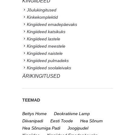
KINGIIDEED
Jõulukingitused
Kinkekomplektid
Kingiideed emadepäevaks
Kingiideed katsikuks
Kingiideed lastele
Kingiideed meestele
Kingiideed naistele
Kingiideed pulmadeks
Kingiideed soolaleivaks
ÄRIKINGITUSED
TEEMAD
Bettys Home
Deokratiivne Lamp
Diivanipadi
Eesti Toode
Hea Sõnum
Hea Sõnumiga Padi
Joogipudel