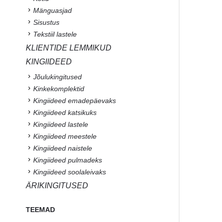
Mänguasjad
Sisustus
Tekstiil lastele
KLIENTIDE LEMMIKUD
KINGIIDEED
Jõulukingitused
Kinkekomplektid
Kingiideed emadepäevaks
Kingiideed katsikuks
Kingiideed lastele
Kingiideed meestele
Kingiideed naistele
Kingiideed pulmadeks
Kingiideed soolaleivaks
ÄRIKINGITUSED
TEEMAD