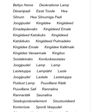
Bettys Home
Deokratiivne Lamp
Diivanipadi
Eesti Toode
Hea
Sõnum
Hea Sõnumiga Padi
Joogipudel
Kingiidee
Kingiideed
Emadepäevaks
Kingiideed Emale
Kingiideed Katsikuks
Kingiideed
Katskikuks
Kingiideed Pulmadeks
Kingiidee Emale
Kingiidee Kallimale
Kingiidee Vanaemale
Kingitus
Soolaleivaks
Korduvkasutatav
Joogipudel
Lamp
Lamp
Lastetuppa
Lamptäht
Laste
Joogipudel
Lastele
Lastetuppa
Puidust Lamp
Puuvillane Rätik
Puuvillane Sall
Rannalina
Rannarätik
Saunalina
Sisekujunduselement
Sisustusideed
Kontorisse
Spordi Veepudel