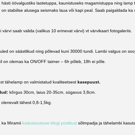
 hästi öövalgustiks lastetuppa, kaunistuseks magamistuppa ning lamp t
on stabiilse alusega seismaks laua või kapi peal. Saab paigaldada ka s
 värvi saab valida (valikus 10 erinevat värvi) vt värvikaart fotogaleriis.
uled on säästlikud ning põlevad kuni 30000 tundi. Lambi valgus on soo
l on olemas ka ON/OFF taimer – 6h põleb, 18h ei põle.
st tähelamp on valmistatud kvaliteetsest
kasepuust.
dud:
kõrgus 30cm, laius 20-35cm, sügavus 3,8cm.
:
olenevalt tähest 0,8-1,5kg.
 ka Miramii
kodusisustuse blogi postitust
sõlmpadja ja tähelambi kasuta