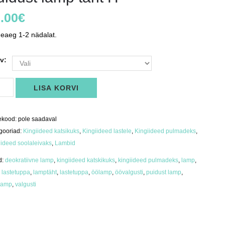
.00
€
eaeg 1-2 nädalat.
v:
dust
LISA KORVI
p
us
ekood:
pole saadaval
gooriad:
Kingiideed katsikuks
,
Kingiideed lastele
,
Kingiideed pulmadeks
,
iideed soolaleivaks
,
Lambid
d:
deokratiivne lamp
,
kingiideed katskikuks
,
kingiideed pulmadeks
,
lamp
,
 lastetuppa
,
lamptäht
,
lastetuppa
,
öölamp
,
öövalgusti
,
puidust lamp
,
lamp
,
valgusti