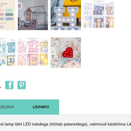
A
RJELDUS
LISAINFO
st lamp täht LED tuledega (töötab patareidega), valminud käsitööna Lät