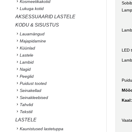
Kosmeetikakotid
Sobib
Lukuga kotid
Lamp 
AKSESSUAARID LASTELE
KODU & SISUSTUS
Lambi
Lauamängud
Majapidamine
Küünlad
LED t
Lastele
Lambi
Lambid
Nagid
Peeglid
Puidu
Puidust tooted
Mõõ
Seinakellad
Seinakleebised
Kaal
Tahvlid
Tekstiil
LASTELE
Vaata
Kaunistused lastetuppa