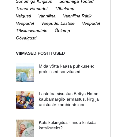
Sõnumiga Kingitus
Sõnumiga Tooted
Trenni Veepudel
Tähelamp
Valgusti
Vannilina
Vannilina Rätik
Veepudel
Veepudel Lastele
Veepudel
Täiskasvanutele
Öölamp
Öövalgusti
VIIMASED POSTITUSED
Mida võtta kaasa puhkusele:
praktilised soovitused
Lastetoa sisustus Bettys Home
kaubamärgilt- armastus, kirg ja
unistuste kombinatsioon
Katsikukingitus - mida kinkida
katsikuteks?