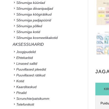
Sõnumiga küünlad
Sõnumiga diivanipadjad
Sõnumiga köögirätikud
Sõnumiga padjapüürid
Sõnumiga põlled
Sõnumiga kotid
Sõnumiga kosmeetikakotid
AKSESSUAARID
Joogipudelid
Ehtekarbid
Linased sallid
Puuvillased pleedid
JAG
Puuvillased rätikud
Kotid
Kaarditaskud
KI
Pinalid
Scrunchie/patsikumm
Puidu
Telefonikott