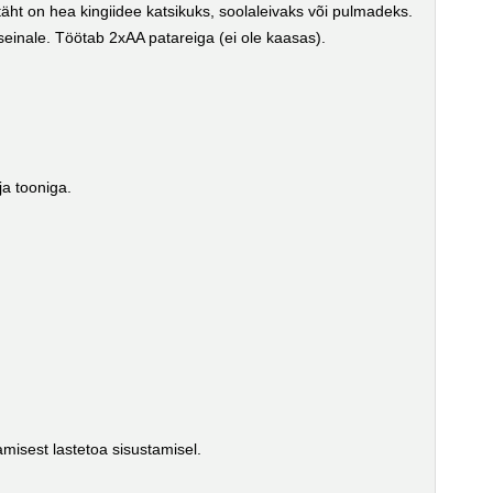
äht on hea kingiidee katsikuks, soolaleivaks või pulmadeks.
einale. Töötab 2xAA patareiga (ei ole kaasas).
ja tooniga.
misest lastetoa sisustamisel.