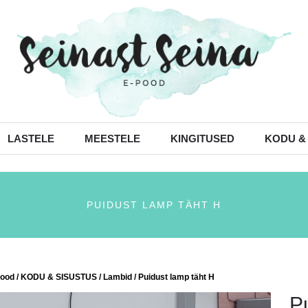
LASTELE
MEESTELE
KINGITUSED
KODU &
PUIDUST LAMP TÄHT H
ood
/
KODU & SISUSTUS
/
Lambid
/ Puidust lamp täht H
P