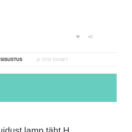
 SISUSTUS
uidust lamp täht H