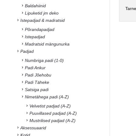
Baldahiinid
Tarne
Lipuketid jm deko
Istepadjad & madratsid
Põrandapadjad
Istepadjad
Madratsid mängunurka
Padjad
Numbriga padi (1-0)
Padi Ankur
Padi Jõehobu
Padi Täheke
Satsiga padi
Nimetähega padi (A-Z)
Velvetist padjad (A-Z)
Puuvillased padjad (A-Z)
Mustrilised padjad (A-Z)
Aksessuaarid
Kotid