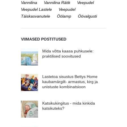
Vannilina
Vannilina Rätik
Veepudel
Veepudel Lastele
Veepudel
Täiskasvanutele
Öölamp
Öövalgusti
VIIMASED POSTITUSED
Mida võtta kaasa puhkusele:
praktilised soovitused
Lastetoa sisustus Bettys Home
kaubamärgilt- armastus, kirg ja
unistuste kombinatsioon
Katsikukingitus - mida kinkida
katsikuteks?