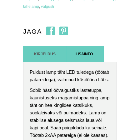
tähelamp
,
valgusti
JAGA
KIRJELDUS
LISAINFO
Puidust lamp täht LED tuledega (töötab
patareidega), valminud käsitööna Lätis.
Sobib hästi öövalgustiks lastetuppa,
kaunistuseks magamistuppa ning lamp
täht on hea kingiidee katsikuks,
soolaleivaks või pulmadeks. Lamp on
stabiilse alusega seismaks laua või
kapi peal. Saab paigaldada ka seinale.
Töötab 2xAA patareiga (ei ole kaasas).