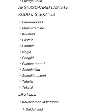
Lukuga kotid
AKSESSUAARID LASTELE
KODU & SISUSTUS
Lauamängud
Majapidamine
Küünlad
Lastele
Lambid
Nagid
Peeglid
Puidust tooted
Seinakellad
Seinakleebised
Tahvlid
Tekstiil
LASTELE
Kaunistused lastetuppa
Baldahiinid