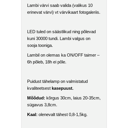
Lambi värvi saab valida (valikus 10
erinevat värvi) vt värvikaart fotogaleriis.
LED tuled on säästlikud ning põlevad
kuni 30000 tundi. Lambi valgus on
sooja tooniga.
Lambil on olemas ka ON/OFF taimer –
6h põleb, 18h ei põle.
Puidust tähelamp on valmistatud
kvaliteetsest
kasepuust.
Mõõdud:
kõrgus 30cm, laius 20-35cm,
sügavus 3,8cm.
Kaal:
olenevalt tähest 0,8-1,5kg.