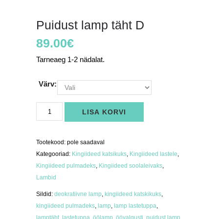
Puidust lamp täht D
89.00
€
Tarneaeg 1-2 nädalat.
Värv:
Puidust
LISA KORVI
lamp
täht
D
kogus
Tootekood:
pole saadaval
Kategooriad:
Kingiideed katsikuks
,
Kingiideed lastele
,
Kingiideed pulmadeks
,
Kingiideed soolaleivaks
,
Lambid
Sildid:
deokratiivne lamp
,
kingiideed katskikuks
,
kingiideed pulmadeks
,
lamp
,
lamp lastetuppa
,
lamptäht
,
lastetuppa
,
öölamp
,
öövalgusti
,
puidust lamp
,