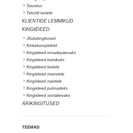
Sisustus
Tekstiil lastele
KLIENTIDE LEMMIKUD
KINGIIDEED
Jõulukingitused
Kinkekomplektid
Kingiideed emadepäevaks
Kingiideed katsikuks
Kingiideed lastele
Kingiideed meestele
Kingiideed naistele
Kingiideed pulmadeks
Kingiideed soolaleivaks
ÄRIKINGITUSED
TEEMAD