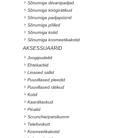
Sõnumiga diivanipadjad
Sõnumiga köögirätikud
Sõnumiga padjapüürid
Sõnumiga põlled
Sõnumiga kotid
Sõnumiga kosmeetikakotid
AKSESSUAARID
Joogipudelid
Ehtekarbid
Linased sallid
Puuvillased pleedid
Puuvillased rätikud
Kotid
Kaarditaskud
Pinalid
Scrunchie/patsikumm
Telefonikott
Kosmeetikakotid