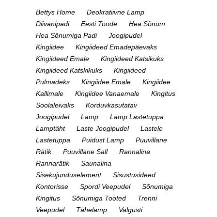
Bettys Home
Deokratiivne Lamp
Diivanipadi
Eesti Toode
Hea Sõnum
Hea Sõnumiga Padi
Joogipudel
Kingiidee
Kingiideed Emadepäevaks
Kingiideed Emale
Kingiideed Katsikuks
Kingiideed Katskikuks
Kingiideed
Pulmadeks
Kingiidee Emale
Kingiidee
Kallimale
Kingiidee Vanaemale
Kingitus
Soolaleivaks
Korduvkasutatav
Joogipudel
Lamp
Lamp Lastetuppa
Lamptäht
Laste Joogipudel
Lastele
Lastetuppa
Puidust Lamp
Puuvillane
Rätik
Puuvillane Sall
Rannalina
Rannarätik
Saunalina
Sisekujunduselement
Sisustusideed
Kontorisse
Spordi Veepudel
Sõnumiga
Kingitus
Sõnumiga Tooted
Trenni
Veepudel
Tähelamp
Valgusti