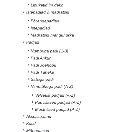
Lipuketid jm deko
Istepadjad & madratsid
Põrandapadjad
Istepadjad
Madratsid mängunurka
Padjad
Numbriga padi (1-0)
Padi Ankur
Padi Jõehobu
Padi Täheke
Satsiga padi
Nimetähega padi (A-Z)
Velvetist padjad (A-Z)
Puuvillased padjad (A-Z)
Mustrilised padjad (A-Z)
Aksessuaarid
Kotid
Mänguasjad