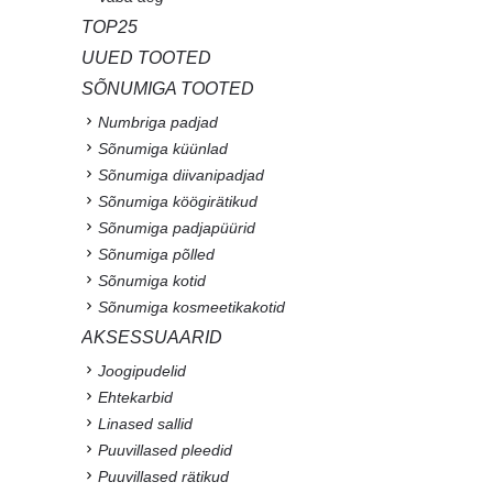
TOP25
UUED TOOTED
SÕNUMIGA TOOTED
Numbriga padjad
Sõnumiga küünlad
Sõnumiga diivanipadjad
Sõnumiga köögirätikud
Sõnumiga padjapüürid
Sõnumiga põlled
Sõnumiga kotid
Sõnumiga kosmeetikakotid
AKSESSUAARID
Joogipudelid
Ehtekarbid
Linased sallid
Puuvillased pleedid
Puuvillased rätikud