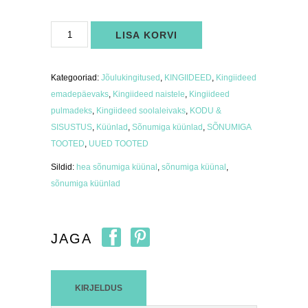
Sõnumiga
LISA KORVI
küünal
"Väikesed
asjad"
kogus
Kategooriad:
Jõulukingitused
,
KINGIIDEED
,
Kingiideed
emadepäevaks
,
Kingiideed naistele
,
Kingiideed
pulmadeks
,
Kingiideed soolaleivaks
,
KODU &
SISUSTUS
,
Küünlad
,
Sõnumiga küünlad
,
SÕNUMIGA
TOOTED
,
UUED TOOTED
Sildid:
hea sõnumiga küünal
,
sõnumiga küünal
,
sõnumiga küünlad
JAGA
KIRJELDUS