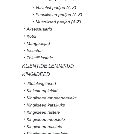
Velvetist padjad (A-Z)
Puuvillased padjad (A-Z)
Mustrilised padjad (A-Z)
Aksessuaarid
Kotid
Mänguasjad
Sisustus
Tekstiil lastele
KLIENTIDE LEMMIKUD
KINGIIDEED
Jõulukingitused
Kinkekomplektid
Kingiideed emadepäevaks
Kingiideed katsikuks
Kingiideed lastele
Kingiideed meestele
Kingiideed naistele
Kingiideed pulmadeks