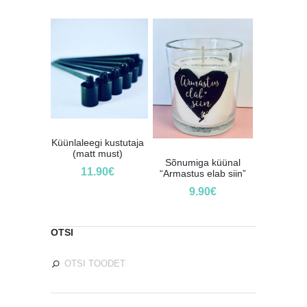
Küünlaleegi kustutaja
(matt must)
Sõnumiga küünal
11.90
€
“Armastus elab siin”
9.90
€
OTSI