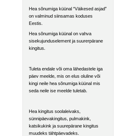
Hea sõnumiga küünal “Väikesed asjad”
on valminud siinsamas koduses
Eestis.
Hea sõnumiga küünal on vahva
sisekujunduselement ja suurerpärane
kingitus.
Tuleta endale või oma lähedastele iga
päev meelde, mis on elus oluline või
kingi neile hea sõnumiga küünal mis
seda neile ise meelde tuletab.
Hea kingitus soolaleivaks,
sünnipäevakingitus, pulmakink,
katsikukink ja suurepärane kingitus
muudeks tähtpäevadeks.