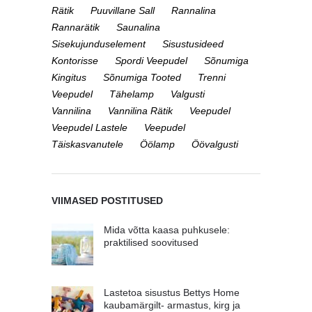
Rätik
Puuvillane Sall
Rannalina
Rannarätik
Saunalina
Sisekujunduselement
Sisustusideed
Kontorisse
Spordi Veepudel
Sõnumiga
Kingitus
Sõnumiga Tooted
Trenni
Veepudel
Tähelamp
Valgusti
Vannilina
Vannilina Rätik
Veepudel
Veepudel Lastele
Veepudel
Täiskasvanutele
Öölamp
Öövalgusti
VIIMASED POSTITUSED
Mida võtta kaasa puhkusele:
praktilised soovitused
Lastetoa sisustus Bettys Home
kaubamärgilt- armastus, kirg ja