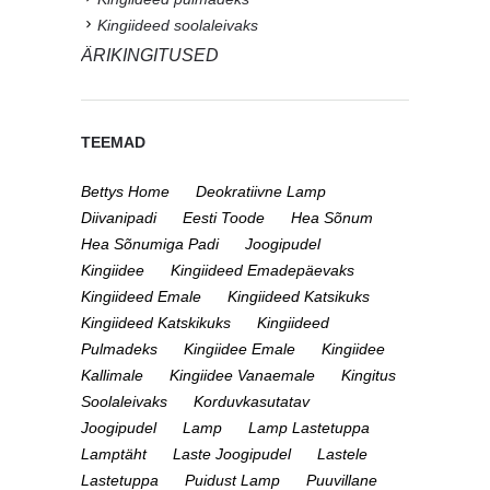
Kingiideed soolaleivaks
ÄRIKINGITUSED
TEEMAD
Bettys Home
Deokratiivne Lamp
Diivanipadi
Eesti Toode
Hea Sõnum
Hea Sõnumiga Padi
Joogipudel
Kingiidee
Kingiideed Emadepäevaks
Kingiideed Emale
Kingiideed Katsikuks
Kingiideed Katskikuks
Kingiideed
Pulmadeks
Kingiidee Emale
Kingiidee
Kallimale
Kingiidee Vanaemale
Kingitus
Soolaleivaks
Korduvkasutatav
Joogipudel
Lamp
Lamp Lastetuppa
Lamptäht
Laste Joogipudel
Lastele
Lastetuppa
Puidust Lamp
Puuvillane