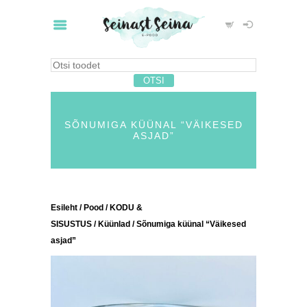
SÕNUMIGA KÜÜNAL “VÄIKESED
ASJAD”
Esileht
/
Pood
/
KODU &
SISUSTUS
/
Küünlad
/ Sõnumiga küünal “Väikesed
asjad”