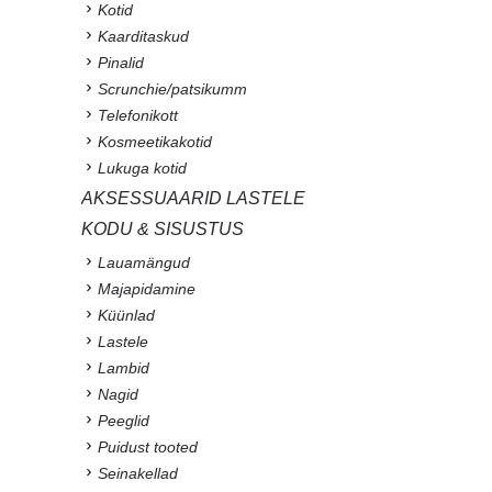
Kotid
Kaarditaskud
Pinalid
Scrunchie/patsikumm
Telefonikott
Kosmeetikakotid
Lukuga kotid
AKSESSUAARID LASTELE
KODU & SISUSTUS
Lauamängud
Majapidamine
Küünlad
Lastele
Lambid
Nagid
Peeglid
Puidust tooted
Seinakellad