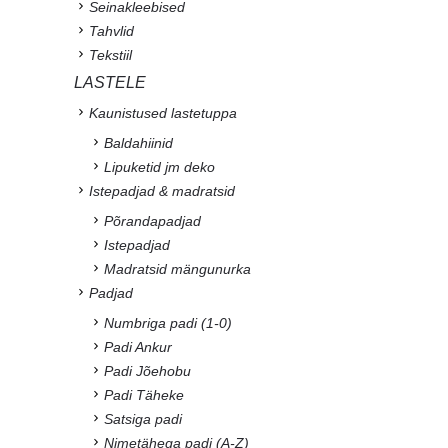
Seinakleebised
Tahvlid
Tekstiil
LASTELE
Kaunistused lastetuppa
Baldahiinid
Lipuketid jm deko
Istepadjad & madratsid
Põrandapadjad
Istepadjad
Madratsid mängunurka
Padjad
Numbriga padi (1-0)
Padi Ankur
Padi Jõehobu
Padi Täheke
Satsiga padi
Nimetähega padi (A-Z)