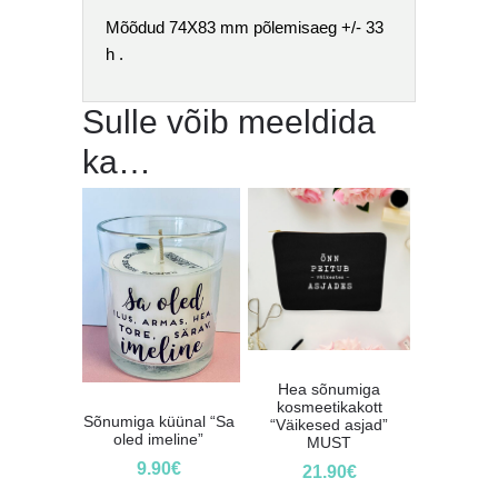
Mõõdud 74X83 mm põlemisaeg +/- 33
h .
Sulle võib meeldida
ka…
Hea sõnumiga
kosmeetikakott
Sõnumiga küünal “Sa
“Väikesed asjad”
oled imeline”
MUST
9.90
€
21.90
€