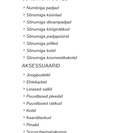
Numbriga padjad
Sõnumiga küünlad
Sõnumiga diivanipadjad
Sõnumiga köögirätikud
Sõnumiga padjapüürid
Sõnumiga põlled
Sõnumiga kotid
Sõnumiga kosmeetikakotid
AKSESSUAARID
Joogipudelid
Ehtekarbid
Linased sallid
Puuvillased pleedid
Puuvillased rätikud
Kotid
Kaarditaskud
Pinalid
Scrunchie/patsikumm