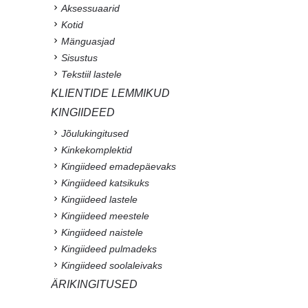
Aksessuaarid
Kotid
Mänguasjad
Sisustus
Tekstiil lastele
KLIENTIDE LEMMIKUD
KINGIIDEED
Jõulukingitused
Kinkekomplektid
Kingiideed emadepäevaks
Kingiideed katsikuks
Kingiideed lastele
Kingiideed meestele
Kingiideed naistele
Kingiideed pulmadeks
Kingiideed soolaleivaks
ÄRIKINGITUSED