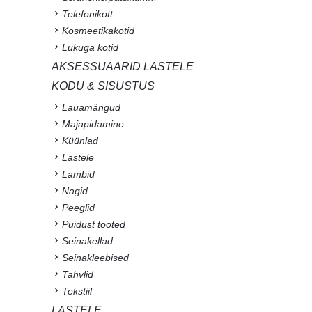
Telefonikott
Kosmeetikakotid
Lukuga kotid
AKSESSUAARID LASTELE
KODU & SISUSTUS
Lauamängud
Majapidamine
Küünlad
Lastele
Lambid
Nagid
Peeglid
Puidust tooted
Seinakellad
Seinakleebised
Tahvlid
Tekstiil
LASTELE