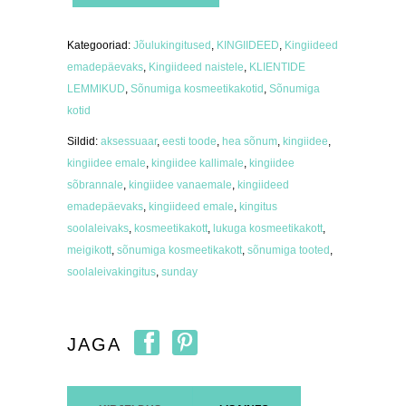
kosmeetikakott
"You
are
amazing"
Kategooriad:
Jõulukingitused
,
KINGIIDEED
,
Kingiideed
kogus
emadepäevaks
,
Kingiideed naistele
,
KLIENTIDE
LEMMIKUD
,
Sõnumiga kosmeetikakotid
,
Sõnumiga
kotid
Sildid:
aksessuaar
,
eesti toode
,
hea sõnum
,
kingiidee
,
kingiidee emale
,
kingiidee kallimale
,
kingiidee
sõbrannale
,
kingiidee vanaemale
,
kingiideed
emadepäevaks
,
kingiideed emale
,
kingitus
soolaleivaks
,
kosmeetikakott
,
lukuga kosmeetikakott
,
meigikott
,
sõnumiga kosmeetikakott
,
sõnumiga tooted
,
soolaleivakingitus
,
sunday
JAGA