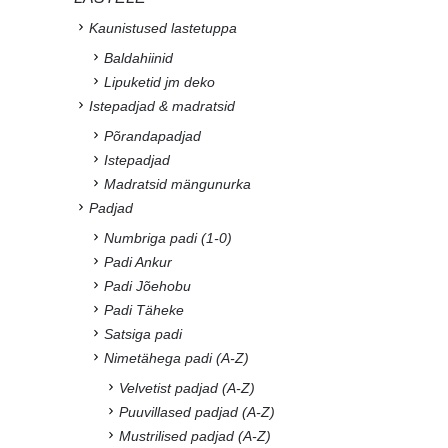
Kaunistused lastetuppa
Baldahiinid
Lipuketid jm deko
Istepadjad & madratsid
Põrandapadjad
Istepadjad
Madratsid mängunurka
Padjad
Numbriga padi (1-0)
Padi Ankur
Padi Jõehobu
Padi Täheke
Satsiga padi
Nimetähega padi (A-Z)
Velvetist padjad (A-Z)
Puuvillased padjad (A-Z)
Mustrilised padjad (A-Z)