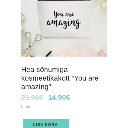
Hea sõnumiga
kosmeetikakott “You are
amazing”
21.90
€
14.90
€
Laos
Hea
LISA KORVI
sõnumiga