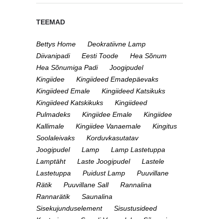
TEEMAD
Bettys Home
Deokratiivne Lamp
Diivanipadi
Eesti Toode
Hea Sõnum
Hea Sõnumiga Padi
Joogipudel
Kingiidee
Kingiideed Emadepäevaks
Kingiideed Emale
Kingiideed Katsikuks
Kingiideed Katskikuks
Kingiideed
Pulmadeks
Kingiidee Emale
Kingiidee
Kallimale
Kingiidee Vanaemale
Kingitus
Soolaleivaks
Korduvkasutatav
Joogipudel
Lamp
Lamp Lastetuppa
Lamptäht
Laste Joogipudel
Lastele
Lastetuppa
Puidust Lamp
Puuvillane
Rätik
Puuvillane Sall
Rannalina
Rannarätik
Saunalina
Sisekujunduselement
Sisustusideed