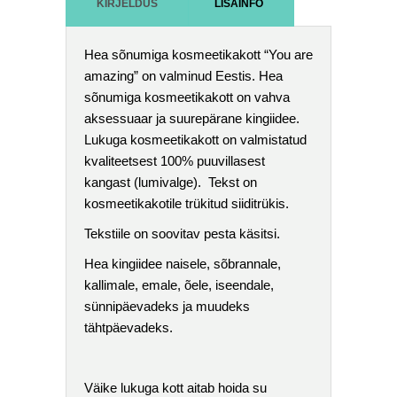
KIRJELDUS
LISAINFO
Hea sõnumiga kosmeetikakott “You are
amazing” on valminud Eestis. Hea
sõnumiga kosmeetikakott on vahva
aksessuaar ja suurepärane kingiidee.
Lukuga kosmeetikakott on valmistatud
kvaliteetsest 100% puuvillasest
kangast (lumivalge). Tekst on
kosmeetikakotile trükitud siiditrükis.
Tekstiile on soovitav pesta käsitsi.
Hea kingiidee naisele, sõbrannale,
kallimale, emale, õele, iseendale,
sünnipäevadeks ja muudeks
tähtpäevadeks.
Väike lukuga kott aitab hoida su