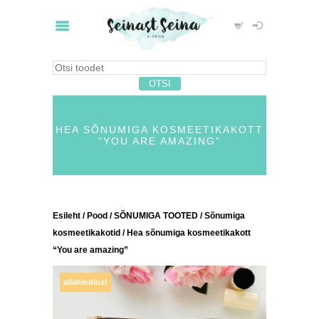
HEA SÕNUMIGA KOSMEETIKAKOTT
“YOU ARE AMAZING”
Esileht
/
Pood
/
SÕNUMIGA TOOTED
/
Sõnumiga
kosmeetikakotid
/ Hea sõnumiga kosmeetikakott
“You are amazing”
allahindlus!