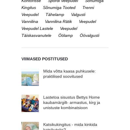
Kontorisse
Spordi Veepudel
Sõnumiga
Kingitus
Sõnumiga Tooted
Trenni
Veepudel
Tähelamp
Valgusti
Vannilina
Vannilina Rätik
Veepudel
Veepudel Lastele
Veepudel
Täiskasvanutele
Öölamp
Öövalgusti
VIIMASED POSTITUSED
Mida võtta kaasa puhkusele:
praktilised soovitused
Lastetoa sisustus Bettys Home
kaubamärgilt- armastus, kirg ja
unistuste kombinatsioon
Katsikukingitus - mida kinkida
katsikuteks?