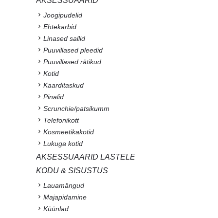
AKSESSUAARID
Joogipudelid
Ehtekarbid
Linased sallid
Puuvillased pleedid
Puuvillased rätikud
Kotid
Kaarditaskud
Pinalid
Scrunchie/patsikumm
Telefonikott
Kosmeetikakotid
Lukuga kotid
AKSESSUAARID LASTELE
KODU & SISUSTUS
Lauamängud
Majapidamine
Küünlad