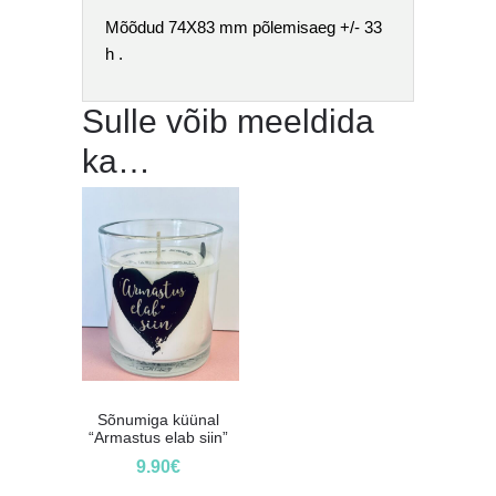
Mõõdud 74X83 mm põlemisaeg +/- 33
h .
Sulle võib meeldida
ka…
Sõnumiga küünal
“Armastus elab siin”
9.90
€