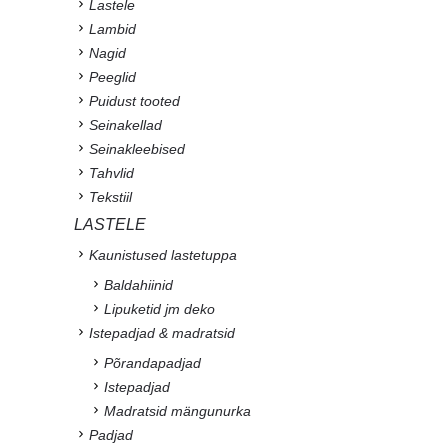
Lastele
Lambid
Nagid
Peeglid
Puidust tooted
Seinakellad
Seinakleebised
Tahvlid
Tekstiil
LASTELE
Kaunistused lastetuppa
Baldahiinid
Lipuketid jm deko
Istepadjad & madratsid
Põrandapadjad
Istepadjad
Madratsid mängunurka
Padjad