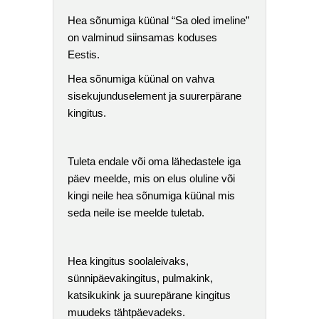
Hea sõnumiga küünal “Sa oled imeline”
on valminud siinsamas koduses
Eestis.
Hea sõnumiga küünal on vahva
sisekujunduselement ja suurerpärane
kingitus.
Tuleta endale või oma lähedastele iga
päev meelde, mis on elus oluline või
kingi neile hea sõnumiga küünal mis
seda neile ise meelde tuletab.
Hea kingitus soolaleivaks,
sünnipäevakingitus, pulmakink,
katsikukink ja suurepärane kingitus
muudeks tähtpäevadeks.