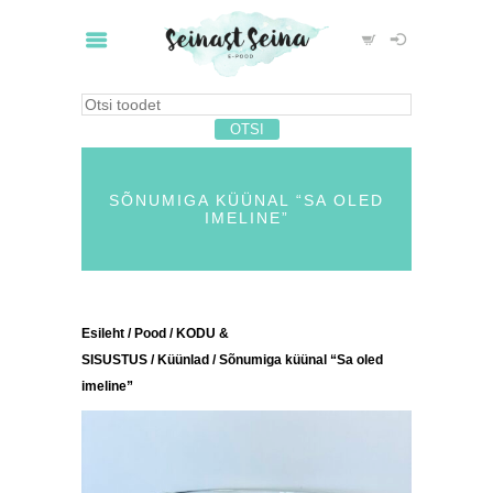
SÕNUMIGA KÜÜNAL “SA OLED
IMELINE”
Esileht
/
Pood
/
KODU &
SISUSTUS
/
Küünlad
/ Sõnumiga küünal “Sa oled
imeline”