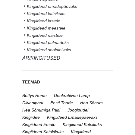
Kingiideed emadepäevaks
Kingiideed katsikuks
Kingiideed lastele
Kingiideed meestele
Kingiideed naistele
Kingiideed pulmadeks
Kingiideed soolaleivaks
ÄRIKINGITUSED
TEEMAD
Bettys Home
Deokratiivne Lamp
Diivanipadi
Eesti Toode
Hea Sõnum
Hea Sõnumiga Padi
Joogipudel
Kingiidee
Kingiideed Emadepäevaks
Kingiideed Emale
Kingiideed Katsikuks
Kingiideed Katskikuks
Kingiideed