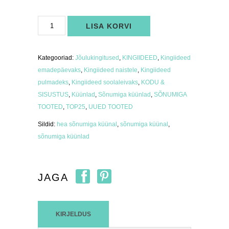
Sõnumiga
LISA KORVI
küünal
"Sa
oled
imeline"
kogus
Kategooriad:
Jõulukingitused
,
KINGIIDEED
,
Kingiideed
emadepäevaks
,
Kingiideed naistele
,
Kingiideed
pulmadeks
,
Kingiideed soolaleivaks
,
KODU &
SISUSTUS
,
Küünlad
,
Sõnumiga küünlad
,
SÕNUMIGA
TOOTED
,
TOP25
,
UUED TOOTED
Sildid:
hea sõnumiga küünal
,
sõnumiga küünal
,
sõnumiga küünlad
JAGA
KIRJELDUS