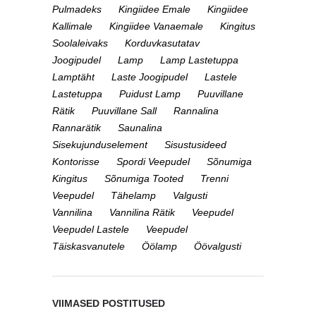
Pulmadeks
Kingiidee Emale
Kingiidee
Kallimale
Kingiidee Vanaemale
Kingitus
Soolaleivaks
Korduvkasutatav
Joogipudel
Lamp
Lamp Lastetuppa
Lamptäht
Laste Joogipudel
Lastele
Lastetuppa
Puidust Lamp
Puuvillane
Rätik
Puuvillane Sall
Rannalina
Rannarätik
Saunalina
Sisekujunduselement
Sisustusideed
Kontorisse
Spordi Veepudel
Sõnumiga
Kingitus
Sõnumiga Tooted
Trenni
Veepudel
Tähelamp
Valgusti
Vannilina
Vannilina Rätik
Veepudel
Veepudel Lastele
Veepudel
Täiskasvanutele
Öölamp
Öövalgusti
VIIMASED POSTITUSED