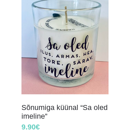
Sõnumiga küünal “Sa oled
imeline”
9.90
€