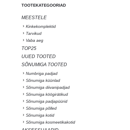
TOOTEKATEGOORIAD
MEESTELE
Kinkekomplektid
Tarvikud
Vaba aeg
TOP25
UUED TOOTED
SÕNUMIGA TOOTED
Numbriga padjad
Sõnumiga küünlad
Sõnumiga diivanipadjad
Sõnumiga köögirätikud
Sõnumiga padjapüürid
Sõnumiga põlled
Sõnumiga kotid
Sõnumiga kosmeetikakotid