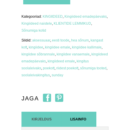
sõnumiga
"Estonia
is
beautiful"
Kategooriad:
KINGIIDEED
,
Kingiideed emadepäevaks
,
kogus
Kingiideed naistele
,
KLIENTIDE LEMMIKUD
,
Sõnumiga kotid
Sildid:
aksessuaar
,
eesti toode
,
hea sõnum
,
kangast
kott
,
kingiidee
,
kingiidee emale
,
kingiidee kallimale
,
kingiidee sõbrannale
,
kingiidee vanaemale
,
kingiideed
emadepäevaks
,
kingiideed emale
,
kingitus
soolaleivaks
,
poekott
,
riidest poekott
,
sõnumiga tooted
,
soolaleivakingitus
,
sunday
JAGA
KIRJELDUS
LISAINFO