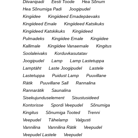
Diivanipadi
Eesti Toode
Hea Sõnum
Hea Sõnumiga Padi
Joogipudel
Kingiidee
Kingiideed Emadepäevaks
Kingiideed Emale
Kingiideed Katsikuks
Kingiideed Katskikuks
Kingiideed
Pulmadeks
Kingiidee Emale
Kingiidee
Kallimale
Kingiidee Vanaemale
Kingitus
Soolaleivaks
Korduvkasutatav
Joogipudel
Lamp
Lamp Lastetuppa
Lamptäht
Laste Joogipudel
Lastele
Lastetuppa
Puidust Lamp
Puuvillane
Rätik
Puuvillane Sall
Rannalina
Rannarätik
Saunalina
Sisekujunduselement
Sisustusideed
Kontorisse
Spordi Veepudel
Sõnumiga
Kingitus
Sõnumiga Tooted
Trenni
Veepudel
Tähelamp
Valgusti
Vannilina
Vannilina Rätik
Veepudel
Veepudel Lastele
Veepudel