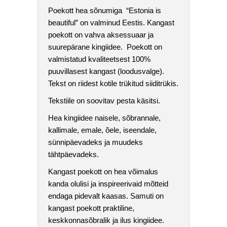
Poekott hea sõnumiga “Estonia is
beautiful” on valminud Eestis. Kangast
poekott on vahva aksessuaar ja
suurepärane kingiidee. Poekott on
valmistatud kvaliteetsest 100%
puuvillasest kangast (loodusvalge).
Tekst on riidest kotile trükitud siiditrükis.
Tekstiile on soovitav pesta käsitsi.
Hea kingiidee naisele, sõbrannale,
kallimale, emale, õele, iseendale,
sünnipäevadeks ja muudeks
tähtpäevadeks.
Kangast poekott on hea võimalus
kanda olulisi ja inspireerivaid mõtteid
endaga pidevalt kaasas. Samuti on
kangast poekott praktiline,
keskkonnasõbralik ja ilus kingiidee.