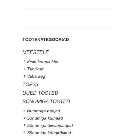
TOOTEKATEGOORIAD
MEESTELE
Kinkekomplektid
Tarvikud
Vaba aeg
TOP25
UUED TOOTED
SÕNUMIGA TOOTED
Numbriga padjad
Sõnumiga küünlad
Sõnumiga diivanipadjad
Sõnumiga köögirätikud