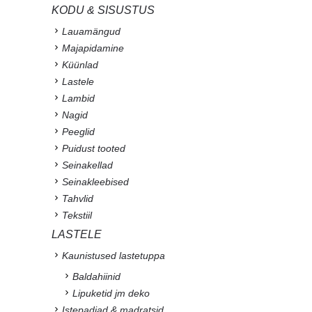
KODU & SISUSTUS
Lauamängud
Majapidamine
Küünlad
Lastele
Lambid
Nagid
Peeglid
Puidust tooted
Seinakellad
Seinakleebised
Tahvlid
Tekstiil
LASTELE
Kaunistused lastetuppa
Baldahiinid
Lipuketid jm deko
Istepadjad & madratsid