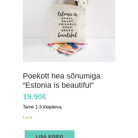
Poekott hea sõnumiga
“Estonia is beautiful”
19.90
€
Tarne 1-3 tööpäeva.
Laos
Poekott
LISA KORVI
hea