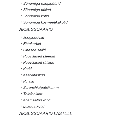
Sõnumiga padjapüürid
Sõnumiga põlled
Sõnumiga kotid
Sõnumiga kosmeetikakotid
AKSESSUAARID
Joogipudelid
Ehtekarbid
Linased sallid
Puuvillased pleedid
Puuvillased rätikud
Kotid
Kaarditaskud
Pinalid
Scrunchie/patsikumm
Telefonikott
Kosmeetikakotid
Lukuga kotid
AKSESSUAARID LASTELE