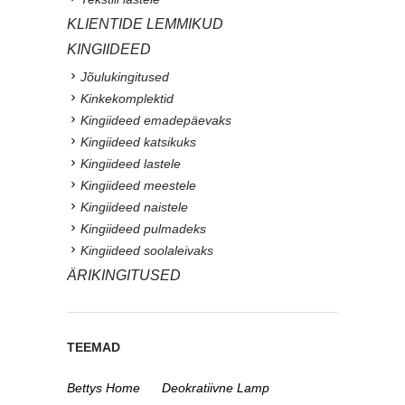
KLIENTIDE LEMMIKUD
KINGIIDEED
Jõulukingitused
Kinkekomplektid
Kingiideed emadepäevaks
Kingiideed katsikuks
Kingiideed lastele
Kingiideed meestele
Kingiideed naistele
Kingiideed pulmadeks
Kingiideed soolaleivaks
ÄRIKINGITUSED
TEEMAD
Bettys Home
Deokratiivne Lamp