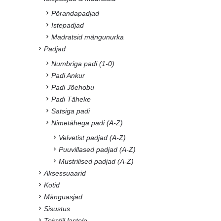
Põrandapadjad
Istepadjad
Madratsid mängunurka
Padjad
Numbriga padi (1-0)
Padi Ankur
Padi Jõehobu
Padi Täheke
Satsiga padi
Nimetähega padi (A-Z)
Velvetist padjad (A-Z)
Puuvillased padjad (A-Z)
Mustrilised padjad (A-Z)
Aksessuaarid
Kotid
Mänguasjad
Sisustus
Tekstiil lastele