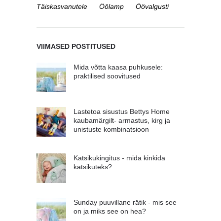
Täiskasvanutele
Öölamp
Öövalgusti
VIIMASED POSTITUSED
Mida võtta kaasa puhkusele:
praktilised soovitused
Lastetoa sisustus Bettys Home
kaubamärgilt- armastus, kirg ja
unistuste kombinatsioon
Katsikukingitus - mida kinkida
katsikuteks?
Sunday puuvillane rätik - mis see
on ja miks see on hea?