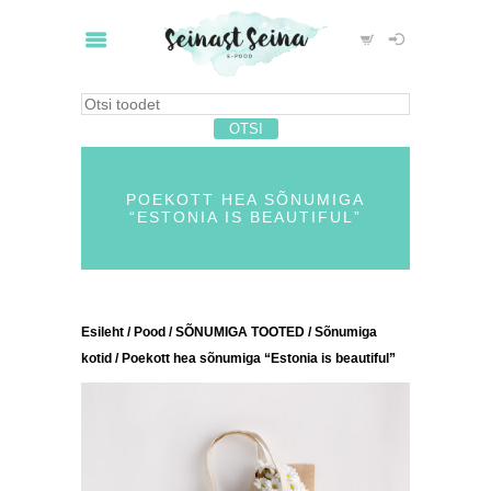
POEKOTT HEA SÕNUMIGA
“ESTONIA IS BEAUTIFUL”
Esileht
/
Pood
/
SÕNUMIGA TOOTED
/
Sõnumiga
kotid
/ Poekott hea sõnumiga “Estonia is beautiful”