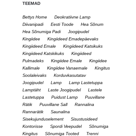
TEEMAD
Bettys Home
Deokratiivne Lamp
Diivanipadi
Eesti Toode
Hea Sõnum
Hea Sõnumiga Padi
Joogipudel
Kingiidee
Kingiideed Emadepäevaks
Kingiideed Emale
Kingiideed Katsikuks
Kingiideed Katskikuks
Kingiideed
Pulmadeks
Kingiidee Emale
Kingiidee
Kallimale
Kingiidee Vanaemale
Kingitus
Soolaleivaks
Korduvkasutatav
Joogipudel
Lamp
Lamp Lastetuppa
Lamptäht
Laste Joogipudel
Lastele
Lastetuppa
Puidust Lamp
Puuvillane
Rätik
Puuvillane Sall
Rannalina
Rannarätik
Saunalina
Sisekujunduselement
Sisustusideed
Kontorisse
Spordi Veepudel
Sõnumiga
Kingitus
Sõnumiga Tooted
Trenni