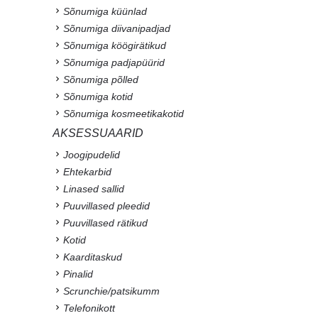
Sõnumiga küünlad
Sõnumiga diivanipadjad
Sõnumiga köögirätikud
Sõnumiga padjapüürid
Sõnumiga põlled
Sõnumiga kotid
Sõnumiga kosmeetikakotid
AKSESSUAARID
Joogipudelid
Ehtekarbid
Linased sallid
Puuvillased pleedid
Puuvillased rätikud
Kotid
Kaarditaskud
Pinalid
Scrunchie/patsikumm
Telefonikott