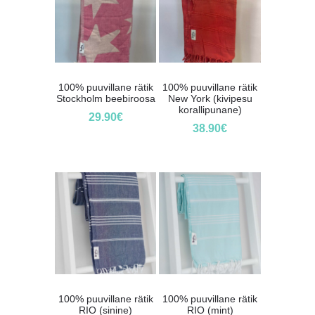
100% puuvillane rätik
100% puuvillane rätik
Stockholm beebiroosa
New York (kivipesu
korallipunane)
29.90
€
38.90
€
100% puuvillane rätik
100% puuvillane rätik
RIO (sinine)
RIO (mint)