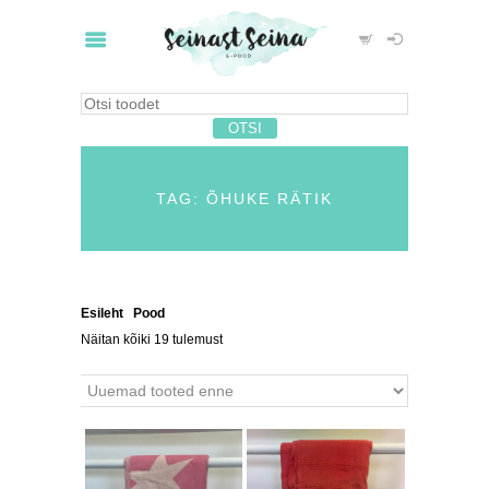
TAG: ÕHUKE RÄTIK
Esileht
/
Pood
/ Tooted siltidega “õhuke rätik”
Näitan kõiki 19 tulemust