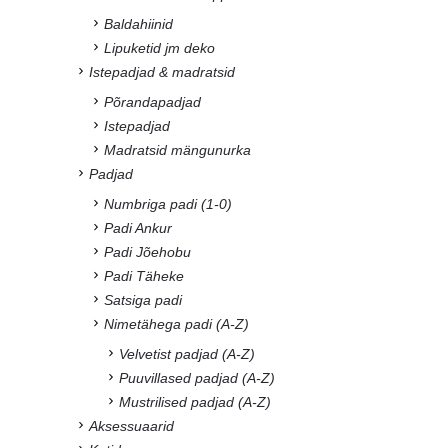
Baldahiinid
Lipuketid jm deko
Istepadjad & madratsid
Põrandapadjad
Istepadjad
Madratsid mängunurka
Padjad
Numbriga padi (1-0)
Padi Ankur
Padi Jõehobu
Padi Täheke
Satsiga padi
Nimetähega padi (A-Z)
Velvetist padjad (A-Z)
Puuvillased padjad (A-Z)
Mustrilised padjad (A-Z)
Aksessuaarid