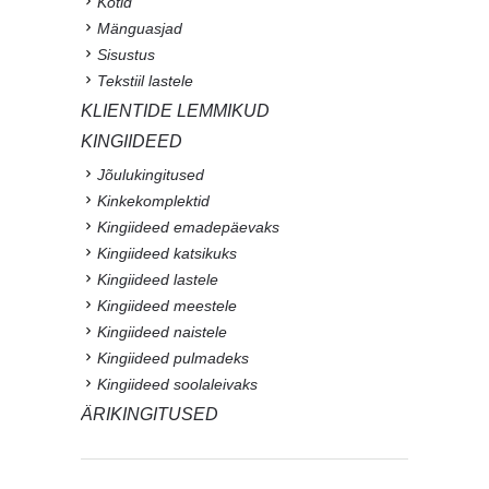
Kotid
Mänguasjad
Sisustus
Tekstiil lastele
KLIENTIDE LEMMIKUD
KINGIIDEED
Jõulukingitused
Kinkekomplektid
Kingiideed emadepäevaks
Kingiideed katsikuks
Kingiideed lastele
Kingiideed meestele
Kingiideed naistele
Kingiideed pulmadeks
Kingiideed soolaleivaks
ÄRIKINGITUSED