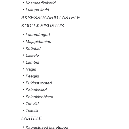
Kosmeetikakotid
Lukuga kotid
AKSESSUAARID LASTELE
KODU & SISUSTUS
Lauamängud
Majapidamine
Küünlad
Lastele
Lambid
Nagid
Peeglid
Puidust tooted
Seinakellad
Seinakleebised
Tahvlid
Tekstiil
LASTELE
Kaunistused lastetuppa