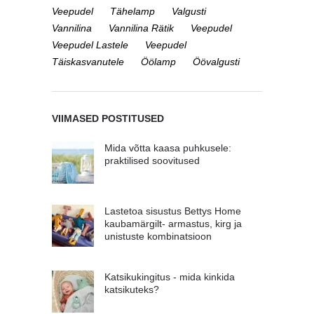
Veepudel
Tähelamp
Valgusti
Vannilina
Vannilina Rätik
Veepudel
Veepudel Lastele
Veepudel
Täiskasvanutele
Öölamp
Öövalgusti
VIIMASED POSTITUSED
Mida võtta kaasa puhkusele:
praktilised soovitused
Lastetoa sisustus Bettys Home
kaubamärgilt- armastus, kirg ja
unistuste kombinatsioon
Katsikukingitus - mida kinkida
katsikuteks?