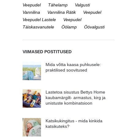
Veepudel
Tähelamp
Valgusti
Vannilina
Vannilina Rätik
Veepudel
Veepudel Lastele
Veepudel
Täiskasvanutele
Öölamp
Öövalgusti
VIIMASED POSTITUSED
Mida võtta kaasa puhkusele:
praktilised soovitused
Lastetoa sisustus Bettys Home
kaubamärgilt- armastus, kirg ja
unistuste kombinatsioon
Katsikukingitus - mida kinkida
katsikuteks?