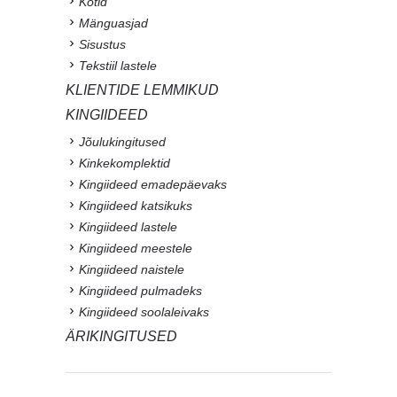
Kotid
Mänguasjad
Sisustus
Tekstiil lastele
KLIENTIDE LEMMIKUD
KINGIIDEED
Jõulukingitused
Kinkekomplektid
Kingiideed emadepäevaks
Kingiideed katsikuks
Kingiideed lastele
Kingiideed meestele
Kingiideed naistele
Kingiideed pulmadeks
Kingiideed soolaleivaks
ÄRIKINGITUSED