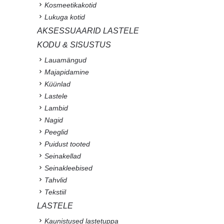
Kosmeetikakotid
Lukuga kotid
AKSESSUAARID LASTELE
KODU & SISUSTUS
Lauamängud
Majapidamine
Küünlad
Lastele
Lambid
Nagid
Peeglid
Puidust tooted
Seinakellad
Seinakleebised
Tahvlid
Tekstiil
LASTELE
Kaunistused lastetuppa