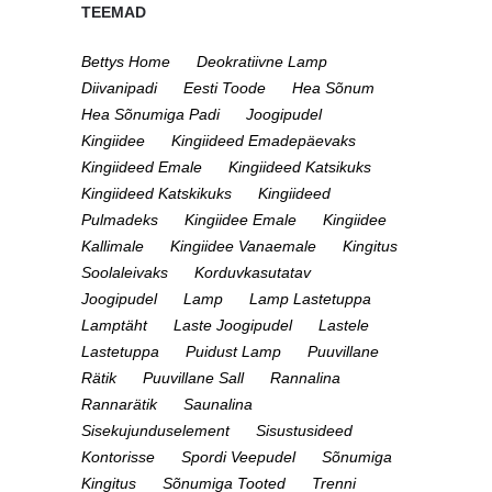
TEEMAD
Bettys Home
Deokratiivne Lamp
Diivanipadi
Eesti Toode
Hea Sõnum
Hea Sõnumiga Padi
Joogipudel
Kingiidee
Kingiideed Emadepäevaks
Kingiideed Emale
Kingiideed Katsikuks
Kingiideed Katskikuks
Kingiideed
Pulmadeks
Kingiidee Emale
Kingiidee
Kallimale
Kingiidee Vanaemale
Kingitus
Soolaleivaks
Korduvkasutatav
Joogipudel
Lamp
Lamp Lastetuppa
Lamptäht
Laste Joogipudel
Lastele
Lastetuppa
Puidust Lamp
Puuvillane
Rätik
Puuvillane Sall
Rannalina
Rannarätik
Saunalina
Sisekujunduselement
Sisustusideed
Kontorisse
Spordi Veepudel
Sõnumiga
Kingitus
Sõnumiga Tooted
Trenni