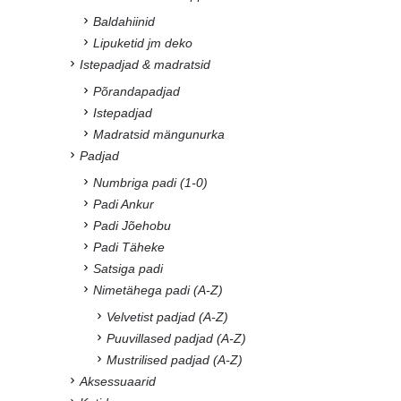
Baldahiinid
Lipuketid jm deko
Istepadjad & madratsid
Põrandapadjad
Istepadjad
Madratsid mängunurka
Padjad
Numbriga padi (1-0)
Padi Ankur
Padi Jõehobu
Padi Täheke
Satsiga padi
Nimetähega padi (A-Z)
Velvetist padjad (A-Z)
Puuvillased padjad (A-Z)
Mustrilised padjad (A-Z)
Aksessuaarid