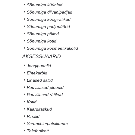
Sõnumiga küünlad
Sõnumiga diivanipadjad
Sõnumiga köögirätikud
Sõnumiga padjapüürid
Sõnumiga põlled
Sõnumiga kotid
Sõnumiga kosmeetikakotid
AKSESSUAARID
Joogipudelid
Ehtekarbid
Linased sallid
Puuvillased pleedid
Puuvillased rätikud
Kotid
Kaarditaskud
Pinalid
Scrunchie/patsikumm
Telefonikott