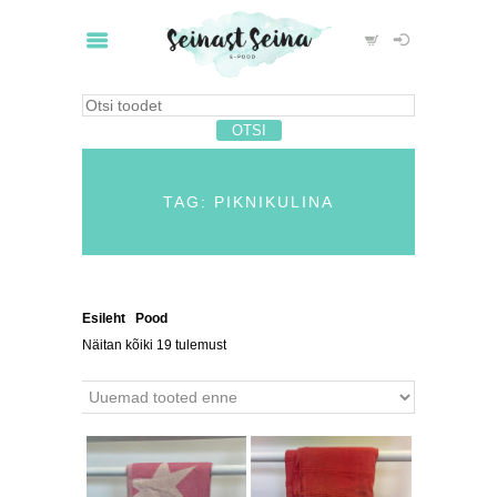
TAG: PIKNIKULINA
Esileht
/
Pood
/ Tooted siltidega “piknikulina”
Näitan kõiki 19 tulemust