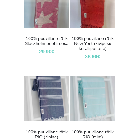
100% puuvillane rätik
100% puuvillane rätik
Stockholm beebiroosa
New York (kivipesu
korallipunane)
29.90
€
38.90
€
100% puuvillane rätik
100% puuvillane rätik
RIO (sinine)
RIO (mint)