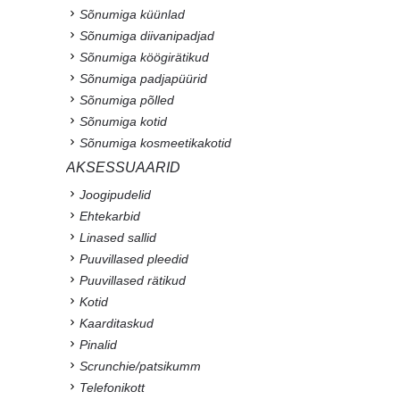
Sõnumiga küünlad
Sõnumiga diivanipadjad
Sõnumiga köögirätikud
Sõnumiga padjapüürid
Sõnumiga põlled
Sõnumiga kotid
Sõnumiga kosmeetikakotid
AKSESSUAARID
Joogipudelid
Ehtekarbid
Linased sallid
Puuvillased pleedid
Puuvillased rätikud
Kotid
Kaarditaskud
Pinalid
Scrunchie/patsikumm
Telefonikott