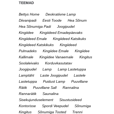
TEEMAD
Bettys Home
Deokratiivne Lamp
Diivanipadi
Eesti Toode
Hea Sõnum
Hea Sõnumiga Padi
Joogipudel
Kingiidee
Kingiideed Emadepäevaks
Kingiideed Emale
Kingiideed Katsikuks
Kingiideed Katskikuks
Kingiideed
Pulmadeks
Kingiidee Emale
Kingiidee
Kallimale
Kingiidee Vanaemale
Kingitus
Soolaleivaks
Korduvkasutatav
Joogipudel
Lamp
Lamp Lastetuppa
Lamptäht
Laste Joogipudel
Lastele
Lastetuppa
Puidust Lamp
Puuvillane
Rätik
Puuvillane Sall
Rannalina
Rannarätik
Saunalina
Sisekujunduselement
Sisustusideed
Kontorisse
Spordi Veepudel
Sõnumiga
Kingitus
Sõnumiga Tooted
Trenni