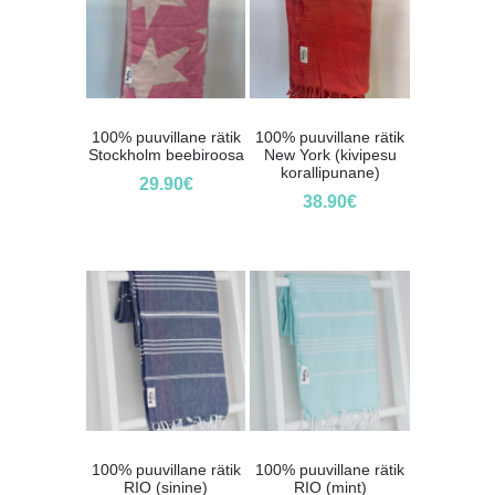
100% puuvillane rätik
100% puuvillane rätik
Stockholm beebiroosa
New York (kivipesu
korallipunane)
29.90
€
38.90
€
100% puuvillane rätik
100% puuvillane rätik
RIO (sinine)
RIO (mint)