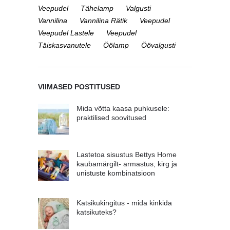
Veepudel
Tähelamp
Valgusti
Vannilina
Vannilina Rätik
Veepudel
Veepudel Lastele
Veepudel
Täiskasvanutele
Öölamp
Öövalgusti
VIIMASED POSTITUSED
Mida võtta kaasa puhkusele:
praktilised soovitused
Lastetoa sisustus Bettys Home
kaubamärgilt- armastus, kirg ja
unistuste kombinatsioon
Katsikukingitus - mida kinkida
katsikuteks?