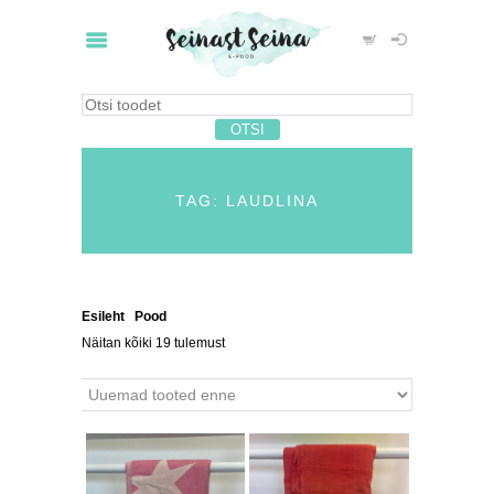
TAG: LAUDLINA
Esileht
/
Pood
/ Tooted siltidega “laudlina”
Näitan kõiki 19 tulemust