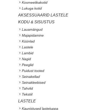
Kosmeetikakotid
Lukuga kotid
AKSESSUAARID LASTELE
KODU & SISUSTUS
Lauamängud
Majapidamine
Küünlad
Lastele
Lambid
Nagid
Peeglid
Puidust tooted
Seinakellad
Seinakleebised
Tahvlid
Tekstiil
LASTELE
Kaunistused lastetuppa