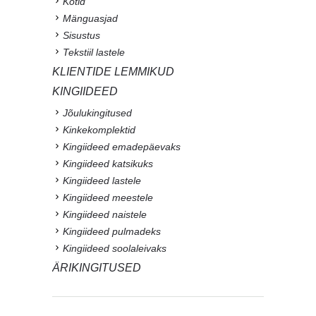
Kotid
Mänguasjad
Sisustus
Tekstiil lastele
KLIENTIDE LEMMIKUD
KINGIIDEED
Jõulukingitused
Kinkekomplektid
Kingiideed emadepäevaks
Kingiideed katsikuks
Kingiideed lastele
Kingiideed meestele
Kingiideed naistele
Kingiideed pulmadeks
Kingiideed soolaleivaks
ÄRIKINGITUSED