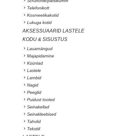
Scrunchie/patsikumm
Telefonikott
Kosmeetikakotid
Lukuga kotid
AKSESSUAARID LASTELE
KODU & SISUSTUS
Lauamängud
Majapidamine
Küünlad
Lastele
Lambid
Nagid
Peeglid
Puidust tooted
Seinakellad
Seinakleebised
Tahvlid
Tekstiil