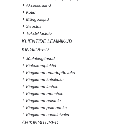
Aksessuaarid
Kotid
Mänguasjad
Sisustus
Tekstiil lastele
KLIENTIDE LEMMIKUD
KINGIIDEED
Jõulukingitused
Kinkekomplektid
Kingiideed emadepäevaks
Kingiideed katsikuks
Kingiideed lastele
Kingiideed meestele
Kingiideed naistele
Kingiideed pulmadeks
Kingiideed soolaleivaks
ÄRIKINGITUSED