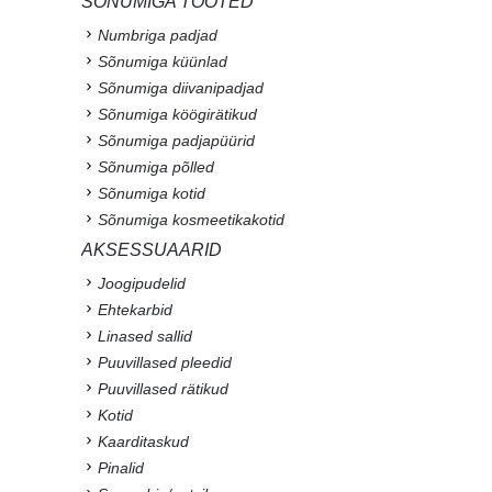
SÕNUMIGA TOOTED
Numbriga padjad
Sõnumiga küünlad
Sõnumiga diivanipadjad
Sõnumiga köögirätikud
Sõnumiga padjapüürid
Sõnumiga põlled
Sõnumiga kotid
Sõnumiga kosmeetikakotid
AKSESSUAARID
Joogipudelid
Ehtekarbid
Linased sallid
Puuvillased pleedid
Puuvillased rätikud
Kotid
Kaarditaskud
Pinalid