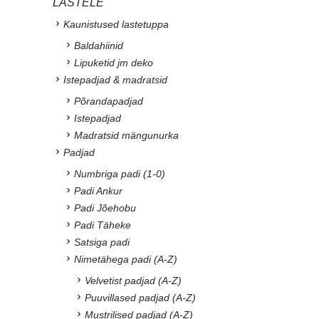
LASTELE
Kaunistused lastetuppa
Baldahiinid
Lipuketid jm deko
Istepadjad & madratsid
Põrandapadjad
Istepadjad
Madratsid mängunurka
Padjad
Numbriga padi (1-0)
Padi Ankur
Padi Jõehobu
Padi Täheke
Satsiga padi
Nimetähega padi (A-Z)
Velvetist padjad (A-Z)
Puuvillased padjad (A-Z)
Mustrilised padjad (A-Z)