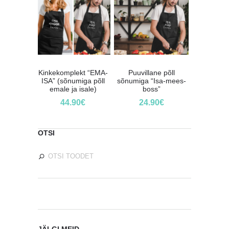
Kinkekomplekt “EMA-
Puuvillane põll
ISA” (sõnumiga põll
sõnumiga “Isa-mees-
emale ja isale)
boss”
44.90
€
24.90
€
OTSI
JÄLGI MEID