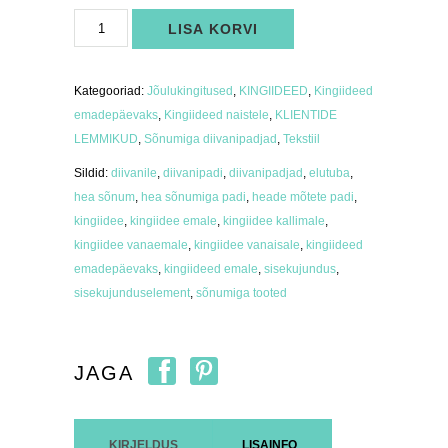
Hea
LISA KORVI
sõnumiga
padi
"Ema-
naine-
boss"
Kategooriad:
Jõulukingitused
,
KINGIIDEED
,
Kingiideed
kogus
emadepäevaks
,
Kingiideed naistele
,
KLIENTIDE
LEMMIKUD
,
Sõnumiga diivanipadjad
,
Tekstiil
Sildid:
diivanile
,
diivanipadi
,
diivanipadjad
,
elutuba
,
hea sõnum
,
hea sõnumiga padi
,
heade mõtete padi
,
kingiidee
,
kingiidee emale
,
kingiidee kallimale
,
kingiidee vanaemale
,
kingiidee vanaisale
,
kingiideed
emadepäevaks
,
kingiideed emale
,
sisekujundus
,
sisekujunduselement
,
sõnumiga tooted
JAGA
KIRJELDUS
LISAINFO