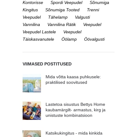
Kontorisse
Spordi Veepudel
Sõnumiga
Kingitus
Sõnumiga Tooted
Trenni
Veepudel
Tähelamp
Valgusti
Vannilina
Vannilina Rätik
Veepudel
Veepudel Lastele
Veepudel
Täiskasvanutele
Öölamp
Öövalgusti
VIIMASED POSTITUSED
Mida võtta kaasa puhkusele:
praktilised soovitused
Lastetoa sisustus Bettys Home
kaubamärgilt- armastus, kirg ja
unistuste kombinatsioon
Katsikukingitus - mida kinkida