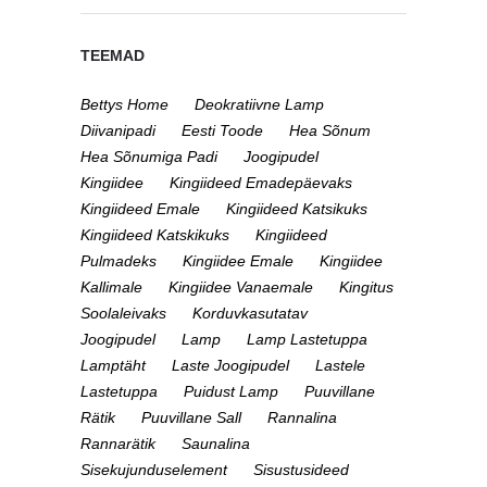
TEEMAD
Bettys Home
Deokratiivne Lamp
Diivanipadi
Eesti Toode
Hea Sõnum
Hea Sõnumiga Padi
Joogipudel
Kingiidee
Kingiideed Emadepäevaks
Kingiideed Emale
Kingiideed Katsikuks
Kingiideed Katskikuks
Kingiideed
Pulmadeks
Kingiidee Emale
Kingiidee
Kallimale
Kingiidee Vanaemale
Kingitus
Soolaleivaks
Korduvkasutatav
Joogipudel
Lamp
Lamp Lastetuppa
Lamptäht
Laste Joogipudel
Lastele
Lastetuppa
Puidust Lamp
Puuvillane
Rätik
Puuvillane Sall
Rannalina
Rannarätik
Saunalina
Sisekujunduselement
Sisustusideed