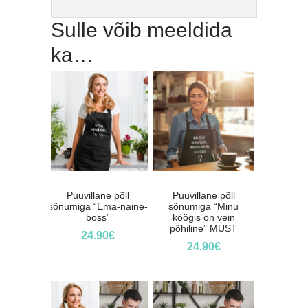
Sulle võib meeldida
ka…
Puuvillane põll
Puuvillane põll
sõnumiga “Ema-naine-
sõnumiga “Minu
boss”
köögis on vein
põhiline” MUST
24.90
€
24.90
€